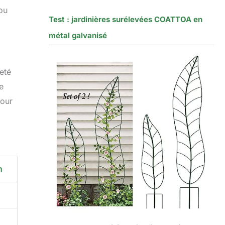
 ou
Test : jardinières surélevées COATTOA en
métal galvanisé
eté
e
pour
n