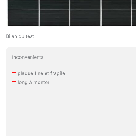
Bilan du test
Inconvénients
–
plaque fine et fragile
–
long à monter