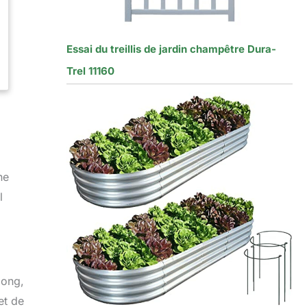
Essai du treillis de jardin champêtre Dura-
Trel 11160
ne
l
long,
et de