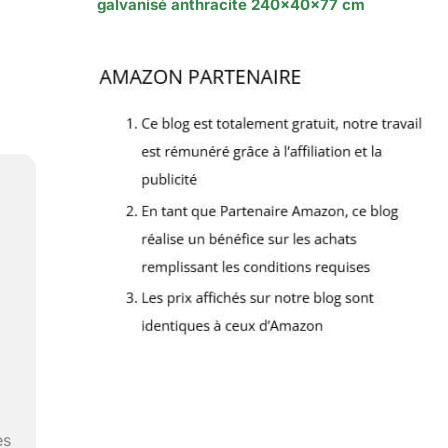
galvanisé anthracite 240x40x77 cm
es