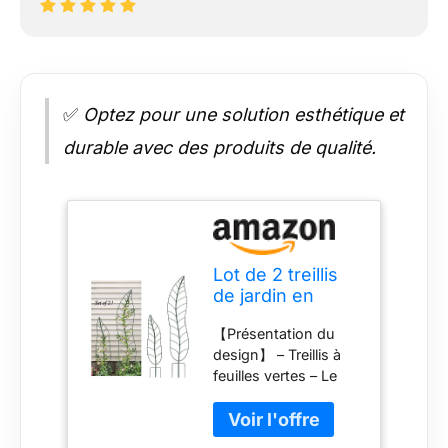
✅
Optez pour une solution esthétique et
durable avec des produits de qualité.
Lot de 2 treillis
de jardin en
métal pour
【Présentation du
plantes
design】 – Treillis à
grimpantes Vert
feuilles vertes – Le
piquet de cour peut
soutenir les plantes
grimpantes, de sorte