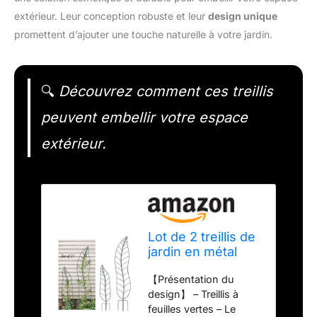
extérieur. Leur conception robuste et leur
design unique
promettent d’ajouter une touche naturelle à votre jardin.
🔍
Découvrez comment ces treillis
peuvent embellir votre espace
extérieur.
Lot de 2 treillis de
jardin en métal
pour plantes
【Présentation du
grimpantes Vert
design】 – Treillis à
feuilles vertes – Le