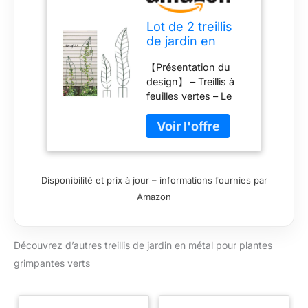
Lot de 2 treillis
de jardin en
métal pour
【Présentation du
plantes
design】 – Treillis à
grimpantes Vert
feuilles vertes – Le
piquet de cour peut
soutenir les plantes
grimpantes, de sorte
qu'elles poussent
mieux. Haute qualité :
Disponibilité et prix à jour – informations fournies par
matériau métallique,
Amazon
surface verte à haute
température,
complètement
imperméable.
Découvrez d’autres treillis de jardin en métal pour plantes
Installation facile : le
grimpantes verts
piquet en métal est
installé au fond,
inséré en toute