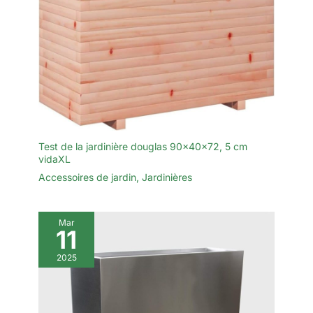
ou extérieur, il combine
espace avec cette pièce
durabilité et style pour un
polyvalente et élégante
affichage époustouflant.
Test de la jardinière douglas 90x40x72, 5 cm
vidaXL
Accessoires de jardin
,
Jardinières
Mar
11
2025