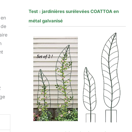
Test : jardinières surélevées COATTOA en
 en
métal galvanisé
 de
aire
n
nt
2
age