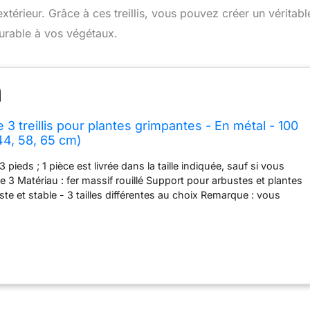
xtérieur. Grâce à ces treillis, vous pouvez créer un véritabl
durable à vos végétaux.
 3 treillis pour plantes grimpantes - En métal - 100
44, 58, 65 cm)
 pieds ; 1 pièce est livrée dans la taille indiquée, sauf si vous
de 3 Matériau : fer massif rouillé Support pour arbustes et plantes
te et stable - 3 tailles différentes au choix Remarque : vous
s produits, modèles et tailles dans notre boutique Ecosoul sur
rs le magasin se trouve sous le titre du produit. 3