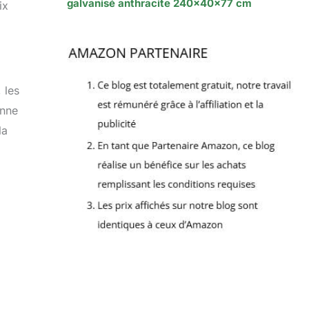
galvanisé anthracite 240x40x77 cm
ix
 les
onne
la