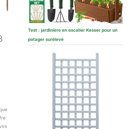
Test : jardinière en escalier Kesser pour un
3
potager surélevé
ique
fre
 vos