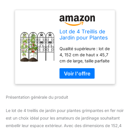
Lot de 4 Treillis de
Jardin pour Plantes
grimpantes
Qualité supérieure : lot de
152X47cm
4, 152 cm de haut x 45,7
Résistants à la
cm de large, taille parfaite
Rouille en Fer Noir
pour fonctionner comme
pour Support de
treillis de jardin en fer noir
Plantes en Pot,
pour plantes grimpantes,
Treillis en métal
treillis de jardin en métal
pour Grimper Les
antirouille, taille
Roses, Les vignes,
Présentation générale du produit
appropriée pour les
Les légumes
plantes grimpantes dans
le grand pot de
Le lot de 4 treillis de jardin pour plantes grimpantes en fer noir
plantation, petits pots de
est un choix idéal pour les amateurs de jardinage souhaitant
fleurs avec treillis qui
embellir leur espace extérieur. Avec des dimensions de 152,4
fonctionnent bien avec