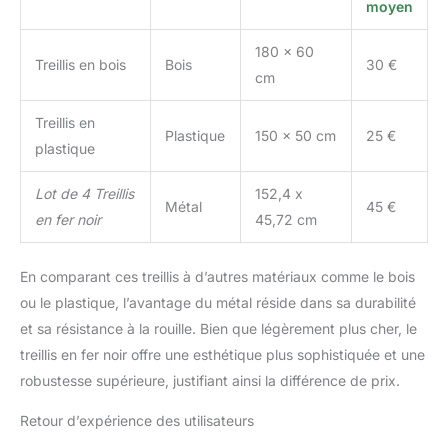
moyen
avec le treillis de jardin en
arc noir, treillis de
180 x 60
jardinière extérieur pour
Treillis en bois
Bois
30 €
cm
plantes grimpantes,
treillis pour grimper les
Treillis en
roses, treillis de vigne
Plastique
150 x 50 cm
25 €
pour jardin, treillis en
plastique
métal. plantes en pot,
treillis de rose, treillis de
Lot de 4 Treillis
152,4 x
Métal
45 €
jardin pour légumes,
en fer noir
45,72 cm
treillis en fer forgé, treillis
d'escalade de rose
Multifonction : le treillis
En comparant ces treillis à d’autres matériaux comme le bois
de jardin en métal sur
ou le plastique, l’avantage du métal réside dans sa durabilité
pied fournit des supports
et sa résistance à la rouille. Bien que légèrement plus cher, le
pour les petits pots de
treillis en fer noir offre une esthétique plus sophistiquée et une
fleurs et de nombreux
types de plantes
robustesse supérieure, justifiant ainsi la différence de prix.
grimpantes telles que le
lierre, les roses, les
Retour d’expérience des utilisateurs
clématites, le jasmin, les