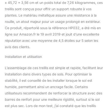
x 45,72 x 3,56 cm et un poids total de 7,26 kilogrammes, ces
vos jardinières sur les
bords de la terrasse et
treillis sont conçus pour offrir un support robuste à vos
les coins de lit de jardin
plantes. Le matériau métallique assure une résistance à la
surélevés pour être treillis
rouille, un atout majeur pour un usage prolongé en extérieur.
en métal, treillis
Ce produit, répertorié sous la référence HP032, a été mis en
décoratifs extérieur.
plantes grimpantes,
ligne sur Amazon.fr le 19 avril 2019 et jouit d’une excellente
treillis haut pour grimper
réputation avec une moyenne de 4,5 étoiles sur 5 selon les
les roses, treillis pour
avis des clients.
clematis, treillis pour
vignes, jardin treillis.
Installation et utilisation
Élégant et résistant à la
rouille : le treillis décoratif
L’assemblage de ces treillis est simple et rapide, facilitant leur
papillon est fabriqué en
installation dans divers types de sols. Pour optimiser la
fer avec finition en
poudre noire antirouille,
stabilité, il est conseillé de les installer lorsque le sol est
ce qui le rend peut être
humide, permettant ainsi un ancrage facile. Certains
utilisé à la fois pour la
utilisateurs recommandent de renforcer la structure avec des
décoration extérieure et
barres de renfort pour une meilleure rigidité, surtout si le sol
intérieure comme treillis
de clématite, treillis de
est plus sec. Lors de mon test, j’ai constaté que les treillis