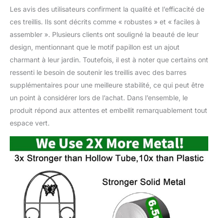
concombres, les mûres,
Les avis des utilisateurs confirment la qualité et l’efficacité de
les vignes, les haricots,
ces treillis. Ils sont décrits comme « robustes » et « faciles à
les raisins, les glories, les
assembler ». Plusieurs clients ont souligné la beauté de leur
légumes à tige longue et
design, mentionnant que le motif papillon est un ajout
en pot ; le treillis de jardin
en métal peut être utilisé
charmant à leur jardin. Toutefois, il est à noter que certains ont
pour former un écran
ressenti le besoin de soutenir les treillis avec des barres
avec plus de Le treillis
supplémentaires pour une meilleure stabilité, ce qui peut être
décoratif de jardin en pot
un point à considérer lors de l’achat. Dans l’ensemble, le
ajoute de la hauteur et de
la variété à votre
produit répond aux attentes et embellit remarquablement tout
charmant jardin. Facile à
espace vert.
utiliser : treillis décoratif
facile à installer, pas
besoin de monter. Il suffit
de coller le treillis dans le
sol ou de le fixer sur un
mur, une clôture ou près
d'un pot. Nous offrons
des produits haut de
gamme pour votre