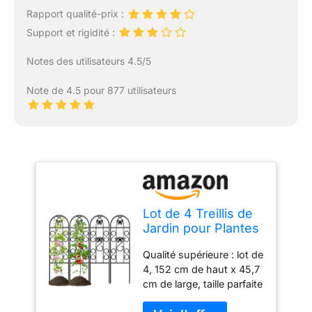
Rapport qualité-prix :
Support et rigidité :
Notes des utilisateurs 4.5/5
Note de 4.5 pour 877 utilisateurs
Lot de 4 Treillis de
Jardin pour Plantes
grimpantes
Qualité supérieure : lot de
152X47cm
4, 152 cm de haut x 45,7
Résistants à la
cm de large, taille parfaite
Rouille en Fer Noir
pour fonctionner comme
pour Support de