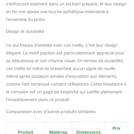
plantes grimpantes,
s’enfoncent aisément dans un sol bien préparé, et leur design
treillis de rose grimpant,
en fer noir ajoute une touche esthétique indéniable à
treillis de jardin, treillis de
l’ensemble du jardin.
fleurs, treillis de raisin,
treillis de fer pour
Design et durabilité
l'escalade. Plantes, treillis
de jardin en métal, treillis
Ce qui frappe d’emblée avec ces treillis, c’est leur design
pour pots de fleurs, pots
avec treillis, pot de
élégant. Le motif papillon est particulièrement apprécié pour
plantation avec treillis,
sa délicatesse et son charme visuel. En termes de durabilité,
treillis de plantes en pot,
ces treillis en métal ne présentent aucun signe de rouille
arbre de rose. Robuste et
même après plusieurs années d’exposition aux éléments,
décoration : le treillis noir
est soudé avec des fils
comme l’ont remarqué certains utilisateurs. Cette résistance à
épais et est une
la corrosion est un gage de longévité qui justifie pleinement
structure architecturale
l’investissement dans ce produit.
qui est durable et
robuste ; la section
Comparaison avec d’autres produits similaires
verticale plate avec un
design esthétique ajoute
une touche élégante et
Prix
Produit
Matériau
Dimensions
naturelle à votre cour