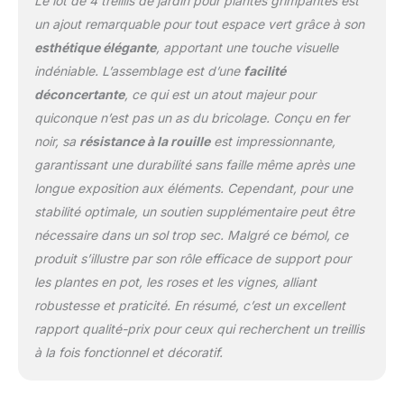
Le lot de 4 treillis de jardin pour plantes grimpantes est
rouille : le treillis décoratif
un ajout remarquable pour tout espace vert grâce à son
papillon est fabriqué en
esthétique élégante
, apportant une touche visuelle
fer avec finition en
indéniable. L’assemblage est d’une
facilité
poudre noire antirouille,
ce qui le rend peut être
déconcertante
, ce qui est un atout majeur pour
utilisé à la fois pour la
quiconque n’est pas un as du bricolage. Conçu en fer
décoration extérieure et
noir, sa
résistance à la rouille
est impressionnante,
intérieure comme treillis
garantissant une durabilité sans faille même après une
de clématite, treillis de
plantes grimpantes,
longue exposition aux éléments. Cependant, pour une
treillis de rose grimpant,
stabilité optimale, un soutien supplémentaire peut être
treillis de jardin, treillis de
nécessaire dans un sol trop sec. Malgré ce bémol, ce
fleurs, treillis de raisin,
produit s’illustre par son rôle efficace de support pour
treillis de fer pour
l'escalade. Plantes, treillis
les plantes en pot, les roses et les vignes, alliant
de jardin en métal, treillis
robustesse et praticité. En résumé, c’est un excellent
pour pots de fleurs, pots
rapport qualité-prix pour ceux qui recherchent un treillis
avec treillis, pot de
à la fois fonctionnel et décoratif.
plantation avec treillis,
treillis de plantes en pot,
arbre de rose. Robuste et