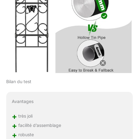
pelouse et votre jardin
tout en dépassant les
normes les plus élevées
de l'industrie et en
offrant un service client
irréprochable. Tout
problème lors d'une
utilisation normale, ou
tout insatisfait avec le
treillis, contactez-nous,
remplacement ou
remboursement accepté.
Nous vous donnerons
Bilan du test
toujours une solution
raisonnable.
Avantages
+
très joli
+
facilité d’assemblage
+
robuste