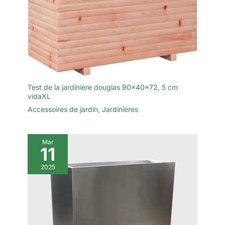
les vignes, les haricots,
les raisins, les glories, les
légumes à tige longue et
en pot ; le treillis de jardin
en métal peut être utilisé
pour former un écran
avec plus de Le treillis
décoratif de jardin en pot
Test de la jardinière douglas 90x40x72, 5 cm
ajoute de la hauteur et de
vidaXL
la variété à votre
Accessoires de jardin
,
Jardinières
charmant jardin. Facile à
utiliser : treillis décoratif
facile à installer, pas
Mar
besoin de monter. Il suffit
11
de coller le treillis dans le
sol ou de le fixer sur un
2025
mur, une clôture ou près
d'un pot. Nous offrons
des produits haut de
gamme pour votre
pelouse et votre jardin