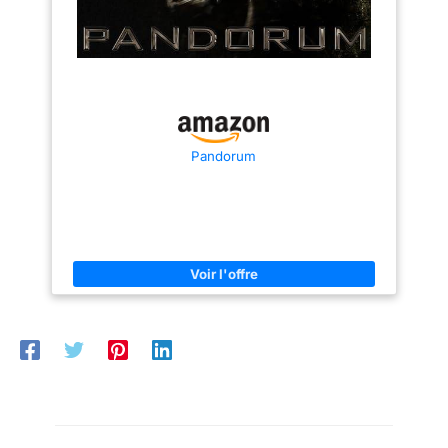
anti-poussière est en
une excellente ventilation
polyéthylène indéchirable de 2
de votre serre
m x 300 cm, qui est non
seulement résistant aux
polytunnel. En même
températures élevées et
temps, ils gardent
basses, mais aussi
imperméable, indéchirable,
éloignés les parasites
anti-poussière et résistant aux
indésirables et
substances nocives. Plaque en
permettent un accès
plastique épaissie pour serre :
Pandorum
Utilisée pour couvrir les
facile pour l'entretien et
plantes, les serres, les mini-
la récolte des plantes.
serres, les légumes et les
jardins.
Ces caractéristiques
assurent une croissance
saine des plantes et une
récolte réussie.
STRUCTURE STABLE ET
FACILE À MONTER : La
structure tubulaire en
acier renforcé avec
ancrages au sol fournit
une base stable et sûre
pour votre abri de
tomates. Ce design