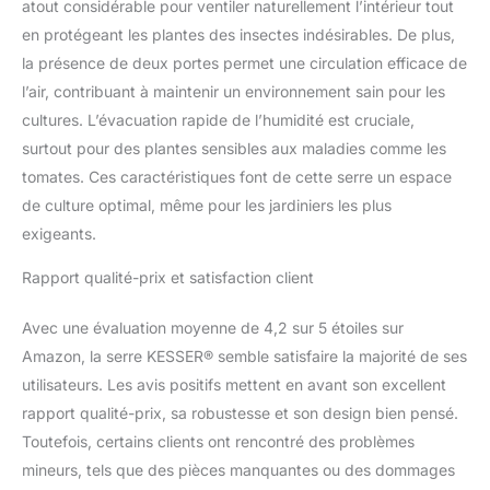
atout considérable pour ventiler naturellement l’intérieur tout
moustiquaires assurent
en protégeant les plantes des insectes indésirables. De plus,
une excellente ventilation
de votre serre
la présence de deux portes permet une circulation efficace de
polytunnel. En même
l’air, contribuant à maintenir un environnement sain pour les
temps, ils gardent
cultures. L’évacuation rapide de l’humidité est cruciale,
éloignés les parasites
surtout pour des plantes sensibles aux maladies comme les
indésirables et
permettent un accès
tomates. Ces caractéristiques font de cette serre un espace
facile pour l'entretien et
de culture optimal, même pour les jardiniers les plus
la récolte des plantes.
exigeants.
Ces caractéristiques
assurent une croissance
Rapport qualité-prix et satisfaction client
saine des plantes et une
récolte réussie.
Avec une évaluation moyenne de 4,2 sur 5 étoiles sur
STRUCTURE STABLE ET
Amazon, la serre KESSER® semble satisfaire la majorité de ses
FACILE À MONTER : La
structure tubulaire en
utilisateurs. Les avis positifs mettent en avant son excellent
acier renforcé avec
rapport qualité-prix, sa robustesse et son design bien pensé.
ancrages au sol fournit
Toutefois, certains clients ont rencontré des problèmes
une base stable et sûre
mineurs, tels que des pièces manquantes ou des dommages
pour votre abri de