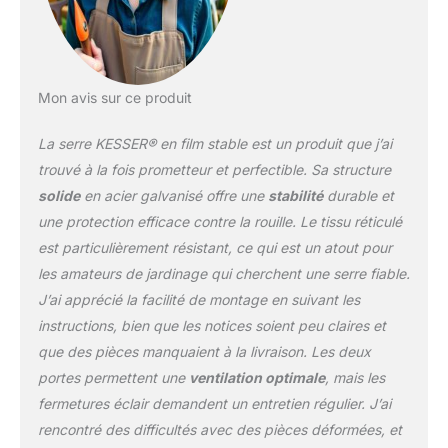
intense. PROTECTION
EFFICACE DES PLANTES
POUR TOUTES LES
SAISONS : La serre à film
Mon avis sur ce produit
KESSER offre une
protection fiable des
La serre KESSER® en film stable est un produit que j’ai
plantes tout au long de
l’année. Offre une
trouvé à la fois prometteur et perfectible. Sa structure
protection fiable contre la
solide
en acier galvanisé offre une
stabilité
durable et
lumière du soleil intense
une protection efficace contre la rouille. Le tissu réticulé
et les parasites
est particulièrement résistant, ce qui est un atout pour
indésirables. Grâce à ces
mesures de protection
les amateurs de jardinage qui cherchent une serre fiable.
efficaces, vous pourrez
J’ai apprécié la facilité de montage en suivant les
créer des conditions de
instructions, bien que les notices soient peu claires et
croissance optimales
que des pièces manquaient à la livraison. Les deux
pour vos plantes et
profiter d'une récolte
portes permettent une
ventilation optimale
, mais les
saine. OPTIMALE
fermetures éclair demandent un entretien régulier. J’ai
VENTILATION ET
rencontré des difficultés avec des pièces déformées, et
ACCESSIBILITÉ : Les