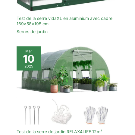
qui comprend des
ancrages pour le sol, des
gants et d'autres
Test de la serre vidaXL en aluminium avec cadre
éléments pratiques.
169x58x195 cm
Grâce à ces accessoires,
Serres de jardin
vous pourrez exploiter
au mieux votre serre
pour tomates et cultiver
Mar
et entretenir avec succès
10
vos plantes.
2025
Test de la serre de jardin RELAX4LIFE 12m² :