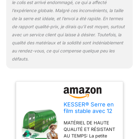
le colis est arrivé endommagé, ce qui a affecté
fenêtres filet intégrées,
les portes à rouleau et
l’expérience globale. Malgré ces inconvénients, la taille
les fenêtres avec
de la serre est idéale, et l’envoi a été rapide. En termes
moustiquaires assurent
de rapport qualité-prix, je dirais qu’il est moyen, surtout
une excellente ventilation
avec un service client qui laisse à désirer. Toutefois, la
de votre serre
qualité des matériaux et la solidité sont indéniablement
polytunnel. En même
temps, ils gardent
au rendez-vous, ce qui compense quelque peu les
éloignés les parasites
défauts.
indésirables et
permettent un accès
facile pour l'entretien et
la récolte des plantes.
Ces caractéristiques
assurent une croissance
saine des plantes et une
KESSER® Serre en
récolte réussie.
film stable avec 12
STRUCTURE STABLE ET
fenêtres avec
FACILE À MONTER : La
MATÉRIEL DE HAUTE
moustiquaire et
structure tubulaire en
QUALITÉ ET RÉSISTANT
porte | Tunnel de
acier renforcé avec
AU TEMPS: La petite
jardin avec cadre