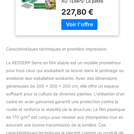
AU TEMPS: La petite
jardin avec cadre
serre KESSER offre une
en acier galvanisé |
227,80 €
protection fiable contre le
Tunnel en film 170
vent et les intempéries
g/m² avec piquets
grâce à ses tubes en
d'ancrage au sol
acier galvanisé à chaud
gants et cordes |
de 25 mm d’épaisseur et
600
au filet de protection
Caractéristiques techniques et première impression
spécial de haute qualité
de 170 g/m2. Ce design
La KESSER® Serre en film stable est un modèle prometteur
garantit une stabilité
maximale et la protection
pour tous ceux qui souhaitent se lancer dans le jardinage ou
à long terme de vos
améliorer leur installation existante. Avec des dimensions
précieuses plantes
généreuses de 300 x 300 x 200 cm, elle offre un espace
contre des conditions
suffisant pour la culture de diverses plantes. L’utilisation d’un
météorologiques
cadre en acier galvanisé garantit une protection contre la
variables, telles que la
pluie, la neige, le vent et
rouille et renforce la stabilité de la structure. Le film plastique
la lumière du soleil
de 170 g/m² est conçu pour résister aux intempéries tout en
intense. PROTECTION
assurant une bonne transmission de la lumière. Ces
EFFICACE DES PLANTES
caractéristiques techniques la placent comme un produit de
POUR TOUTES LES