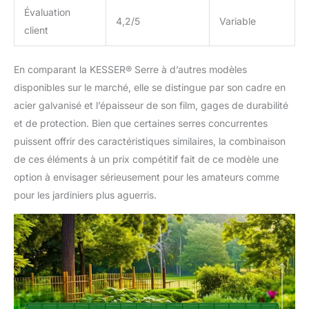
Évaluation
qui comprend des
4,2/5
Variable
ancrages pour le sol, des
client
gants et d'autres
éléments pratiques.
En comparant la KESSER® Serre à d’autres modèles
Grâce à ces accessoires,
vous pourrez exploiter
disponibles sur le marché, elle se distingue par son cadre en
au mieux votre serre
acier galvanisé et l’épaisseur de son film, gages de durabilité
pour tomates et cultiver
et de protection. Bien que certaines serres concurrentes
et entretenir avec succès
puissent offrir des caractéristiques similaires, la combinaison
vos plantes.
de ces éléments à un prix compétitif fait de ce modèle une
option à envisager sérieusement pour les amateurs comme
pour les jardiniers plus aguerris.