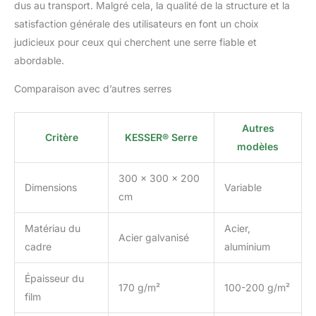
tomates. Ce design
dus au transport. Malgré cela, la qualité de la structure et la
permet un montage
satisfaction générale des utilisateurs en font un choix
facile et rapide sans
judicieux pour ceux qui cherchent une serre fiable et
besoin d'outils spéciaux.
abordable.
Grâce à sa structure
robuste, votre serre
Comparaison avec d’autres serres
s'appuiera fermement au
sol, de sorte que vous
n'avez pas à vous
Autres
soucier de la stabilité et
Critère
KESSER® Serre
modèles
de la sécurité.
APPLICATION
300 x 300 x 200
POLYVALENTE ET
Dimensions
Variable
ACCESSOIRES
cm
COMPLÉMENTAIRES : Le
tunnel de jardin est
Matériau du
Acier,
Acier galvanisé
polyvalent et adapté à
cadre
aluminium
une large gamme de
types et de tailles de
Épaisseur du
plantes. Il est livré avec
170 g/m²
100-200 g/m²
film
un ensemble
d'accessoires complet