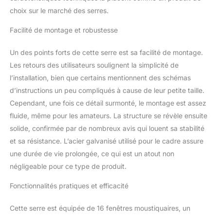
SAISONS : La serre à film
choix sur le marché des serres.
KESSER offre une
protection fiable des
Facilité de montage et robustesse
plantes tout au long de
l’année. Offre une
Un des points forts de cette serre est sa facilité de montage.
protection fiable contre la
Les retours des utilisateurs soulignent la simplicité de
lumière du soleil intense
l’installation, bien que certains mentionnent des schémas
et les parasites
d’instructions un peu compliqués à cause de leur petite taille.
indésirables. Grâce à ces
mesures de protection
Cependant, une fois ce détail surmonté, le montage est assez
efficaces, vous pourrez
fluide, même pour les amateurs. La structure se révèle ensuite
créer des conditions de
solide, confirmée par de nombreux avis qui louent sa stabilité
croissance optimales
et sa résistance. L’acier galvanisé utilisé pour le cadre assure
pour vos plantes et
profiter d'une récolte
une durée de vie prolongée, ce qui est un atout non
saine. OPTIMALE
négligeable pour ce type de produit.
VENTILATION ET
ACCESSIBILITÉ : Les
Fonctionnalités pratiques et efficacité
fenêtres filet intégrées,
les portes à rouleau et
Cette serre est équipée de 16 fenêtres moustiquaires, un
les fenêtres avec