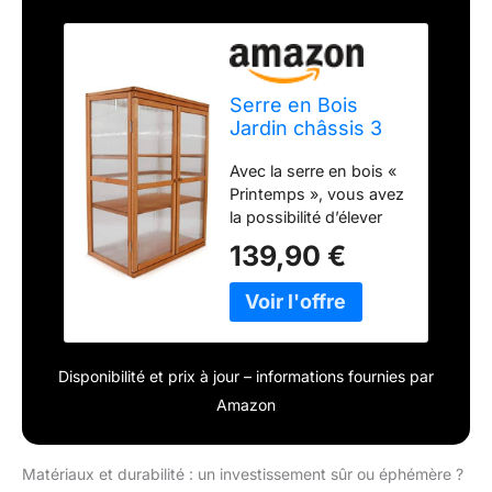
Serre en Bois
Jardin châssis 3
étagères modèle :
Avec la serre en bois «
Printemps
Printemps », vous avez
76x47x110,5cm
la possibilité d’élever
les jeunes plantes
139,90 €
directement sur trois
niveaux. Trois étagères
en bois (1er étage,
2ème à 37 cm de
hauteur, 3ème à 70 cm
Disponibilité et prix à jour – informations fournies par
de hauteur) offrent un
espace suffisant pour
Amazon
grandir. Les deux
portes avant pratiques
avec fermeture
Matériaux et durabilité : un investissement sûr ou éphémère ?