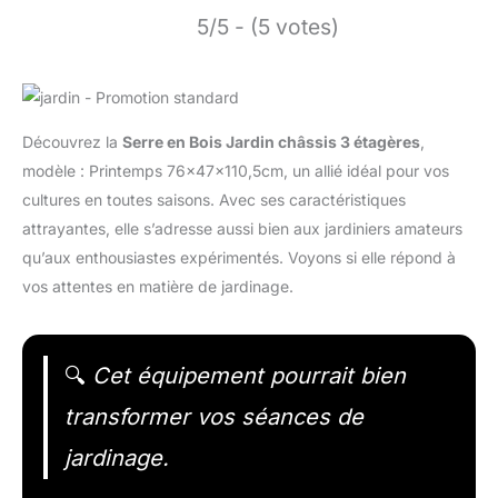
5/5 - (5 votes)
Découvrez la
Serre en Bois Jardin châssis 3 étagères
,
modèle : Printemps 76x47x110,5cm, un allié idéal pour vos
cultures en toutes saisons. Avec ses caractéristiques
attrayantes, elle s’adresse aussi bien aux jardiniers amateurs
qu’aux enthousiastes expérimentés. Voyons si elle répond à
vos attentes en matière de jardinage.
🔍
Cet équipement pourrait bien
transformer vos séances de
jardinage.