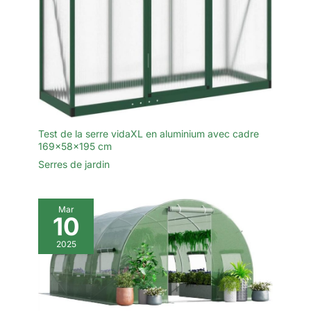
Grâce à sa taille
compacte, il s'adapte
à pratiquement
n'importe quel jardin
ou terrasse.
Test de la serre vidaXL en aluminium avec cadre
169x58x195 cm
Serres de jardin
Mar
10
2025