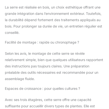
magnétique puissante
garantissent une
La serre est réalisée en bois, un choix esthétique offrant une
accessibilité optimale.
grande intégration dans l’environnement extérieur. Toutefois,
Pour la ventilation, le
la durabilité dépend fortement des traitements appliqués au
toit peut être arrêté
avec un support
bois. Pour prolonger sa durée de vie, un entretien régulier est
robuste en bois et
conseillé.
assure ainsi une
ventilation correcte.
Facilité de montage : rapide ou chronophage ?
Protégez vos jeunes
plantes contre le froid,
Selon les avis, le montage de cette serre se révèle
la pluie, la grêle, le vent
relativement simple, bien que quelques utilisateurs rapportent
et la lumière intense du
des instructions pas toujours claires. Une préparation
soleil et assurez une
croissance saine avec
préalable des outils nécessaires est recommandée pour un
ces serres. Nous
assemblage fluide.
représentons des
produits de haute
Espaces de croissance : pour quelles cultures ?
qualité, puissants et
durables. Notre
Avec ses trois étagères, cette serre offre une capacité
sélection de produits
suffisante pour accueillir divers types de plantes. Elle est
est basée sur des