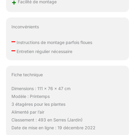
+
constitue une base
Facilité de montage
idéale pour l'élevage de
jeunes plantes. Grâce à
sa taille compacte, il
s'adapte à
Inconvénients
pratiquement n'importe
quel jardin ou terrasse.
–
Instructions de montage parfois floues
–
Entretien régulier nécessaire
Fiche technique
Dimensions : 111 x 76 x 47 cm
Modèle : Printemps
3 étagères pour les plantes
Alimenté par l’air
Classement : 493 en Serres (Jardin)
Date de mise en ligne : 19 décembre 2022