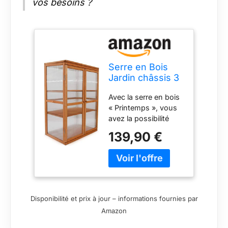
vos besoins ?
Serre en Bois
Jardin châssis 3
étagères modèle
Avec la serre en bois
: Printemps
« Printemps », vous
76x47x110,5cm
avez la possibilité
d’élever les jeunes
139,90 €
plantes directement
sur trois niveaux.
Trois étagères en
bois (1er étage, 2ème
à 37 cm de hauteur,
3ème à 70 cm de
Disponibilité et prix à jour – informations fournies par
hauteur) offrent un
Amazon
espace suffisant pour
grandir. Les deux