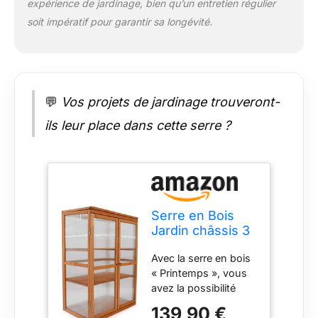
expérience de jardinage, bien qu’un entretien régulier
Nous représentons
des produits de
soit impératif pour garantir sa longévité.
haute qualité,
puissants et
durables. Notre
sélection de produits
est basée sur des
💬
Vos projets de jardinage trouveront-
années d'expérience
ils leur place dans cette serre ?
et les besoins des
propriétaires et des
jardiniers. L'accent
principal ici est sur le
confort et la facilité
d'utilisation des
Serre en Bois
produits. Nous
Jardin châssis 3
optons pour un très
étagères modèle
bon rapport qualité-
Avec la serre en bois
: Printemps
prix. DONNÉES
« Printemps », vous
76x47x110,5cm
TECHNIQUE DE «
avez la possibilité
SERRE EN BOIS
d’élever les jeunes
Modèle : PRIMTEMPS
139,90 €
plantes directement