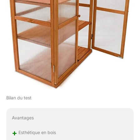
BOIS Modèle :
PRIMTEMPS » - Haute
valeur d'isolation et
bonne transmission de
la lumière pour des
conditions de
croissance idéales -
Résistant aux UV,
résistant au gel,
durable - Bonne
circulation d'air à
travers le toit
verrouillable - 3
étagères en bois de 11
mm d'épaisseur - 2
Bilan du test
portes avant avec
fermeture magnétique
- Protection contre les
Avantages
vermines et les
animaux domestiques
+
Esthétique en bois
Cette serre en bois