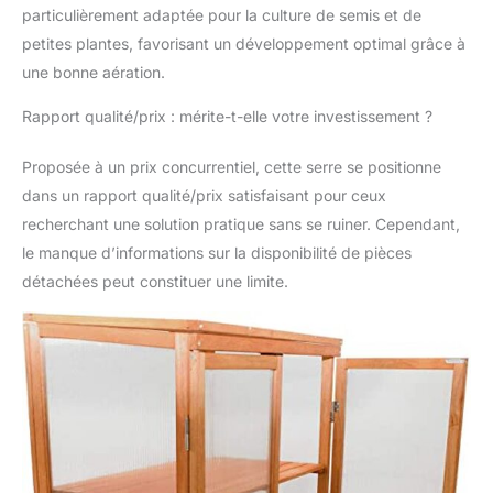
particulièrement adaptée pour la culture de semis et de
années d'expérience et
les besoins des
petites plantes, favorisant un développement optimal grâce à
propriétaires et des
une bonne aération.
jardiniers. L'accent
principal ici est sur le
Rapport qualité/prix : mérite-t-elle votre investissement ?
confort et la facilité
d'utilisation des
Proposée à un prix concurrentiel, cette serre se positionne
produits. Nous optons
dans un rapport qualité/prix satisfaisant pour ceux
pour un très bon
recherchant une solution pratique sans se ruiner. Cependant,
rapport qualité-prix.
DONNÉES TECHNIQUE
le manque d’informations sur la disponibilité de pièces
DE « SERRE EN BOIS
détachées peut constituer une limite.
Modèle : PRIMTEMPS »
Largeur: 76 cm
Hauteur: 106,5-110,5
cm Profondeur: 47 cm
Matériel: Plaques à
double paroi-
Polycarbonate
AVANTAGES DU
PRODUIT « SERRE EN