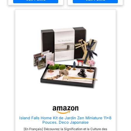
qualité : Nos jardins zen
vous. Expérimentez la sérénité
japonais sont fabriqués à partir
du jardin zen japonais.
de sable de quartz, de vraies
Démarrez votre pratique de
pierres et de polyrésine pour un
méditation dès aujourd'hui.
aspect réaliste et durable. *
[Décoration zen] Ajoutez une
relaxation et guérison: les
touche de sérénité à votre
jardins zen japonais de haute
intérieur. Embellissez votre
qualité sont conçus pour
espace de vie avec cette
soulager le stress et la
décoration zen. Créez une
relaxation, favorisant la pleine
atmosphère relaxante et
conscience et la créativité grâce
harmonieuse. Faites de votre
à des activités paysagères
maison un havre de paix. Offrez
calmes. C'est le moyen idéal
un cadeau unique et apaisant à
pour se détendre après une
vos proches. [Qualité
longue journée de travail ou
supérieure] Kit Jardin Zen
pour commencer la journée
Japonais fabriqué avec des
avec le pied droit. * grande
matériaux durables et de haute
décoration de la maison: le
qualité. Conçu pour résister à
Bureau Zen Garden n'est pas
l'usure quotidienne. Finition
seulement parfait pour la
soignée et détails authentiques.
méditation, il ajoute de
Livré avec tous les accessoires
l'élégance et de la fluidité à tout
nécessaires. [Facile à utiliser]
espace de travail ou de vie. Son
Assemblez et créez votre jardin
design unique et magnifique ne
zen en quelques minutes
manquera pas de résonner. *
seulement. Aucune compétence
merveilleux cadeau haut de
particulière requise. Instructions
Island Falls Home Kit de Jardin Zen Miniature 11x8
gamme: Récompensez - vous
claires et faciles à suivre.
Pouces. Deco Japonaise
ou un être cher avec ce luxueux
Entretien minimal nécessaire.
ensemble cadeau miniature
[Polyvalent] Mini Table Zen
[En Français] Découvrez la Signification et la Culture des