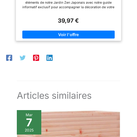
jardin zen. Parfait pour tenir sur
Sand Garden Kit idéal pour la
éléments de notre Jardin Zen Japonais avec notre guide
votre bureau à la maison ou au
maison, le bureau, le salon, la
informatif exclusif pour accompagner la décoration de votre
Bureau, c'est un cadeau intime
chambre à coucher, ou tout autre
Jardin Zen de Bureau Adorable cadeau japonais - Offrez-vous
et unique qui sera chéri pendant
espace. Convient à tous les
ou à vos proches le calme avec un kit thérapeutique de jardin
de nombreuses années.
âges et tous les niveaux
39,97 €
zen japonais à sable pour bureau; emballé avec des éléments
d'expérience. Créez votre
pour la paix intérieure. Set Zen Ajoutez une déco japonaise
propre oasis de paix où que
intérieure. Ensemble de 15 éléments pour un arrangement infini.
vous soyez.
Arbres asiatiques, Porte Shinto Torii, Rochers Zen, Pagode en
céramique, Pont, Fleurs de lotus, Mousse Sable étincelant
454g sans quartz ni silice, 100% sûr, à base des roches
spécifiques écrasées par notre fournisseur Canadien. Grand
bac en bois pour éviter de renverser du sable sur les bureaux
Soyez créatif et stimulez votre imagination. Maîtrisez le
ratissage du sable grâce à nos 6 râteaux et outils en bambou
fabriqués à la main. Créez des motifs dans notre jardin zen
intérieur
Articles similaires
Mar
7
2025