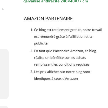
galvanisé anthracite 240x40x77 cm
ont