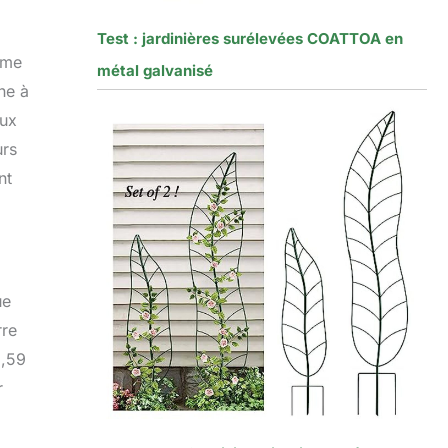
Test : jardinières surélevées COATTOA en
rme
métal galvanisé
ne à
eux
urs
nt
ue
rre
3,59
r