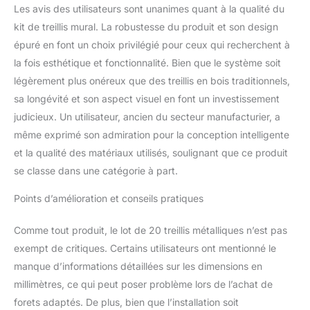
Les avis des utilisateurs sont unanimes quant à la qualité du
Acemaker dispose d'un
kit de treillis mural. La robustesse du produit et son design
design épuré et élégant
qui complète n'importe
épuré en font un choix privilégié pour ceux qui recherchent à
quel mur, créant un look
la fois esthétique et fonctionnalité. Bien que le système soit
moderne et minimaliste
légèrement plus onéreux que des treillis en bois traditionnels,
pour votre jardin
sa longévité et son aspect visuel en font un investissement
Pourquoi nous choisir :
nous utilisons de l'acier
judicieux. Un utilisateur, ancien du secteur manufacturier, a
inoxydable T316 de
même exprimé son admiration pour la conception intelligente
qualité marine pour
et la qualité des matériaux utilisés, soulignant que ce produit
chaque pièce métallique,
se classe dans une catégorie à part.
y compris le câble
métallique. Le T316 coûte
Points d’amélioration et conseils pratiques
environ 50 % de plus
que 304, mais dure
Comme tout produit, le lot de 20 treillis métalliques n’est pas
beaucoup plus
longtemps car il résiste
exempt de critiques. Certains utilisateurs ont mentionné le
beaucoup mieux à la
manque d’informations détaillées sur les dimensions en
rouille. 304 peut sembler
millimètres, ce qui peut poser problème lors de l’achat de
similaire au début, mais il
forets adaptés. De plus, bien que l’installation soit
commence souvent à