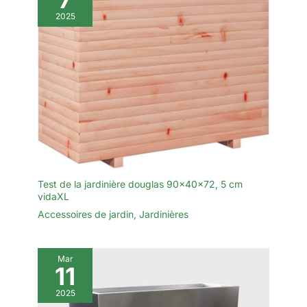
les raccords sont parfaitement
adaptés au câble de 2 mm.
2025
Aucune connaissance préalable
ni outil supplémentaire requis.
Test de la jardinière douglas 90x40x72, 5 cm
vidaXL
Accessoires de jardin
,
Jardinières
Mar
11
2025