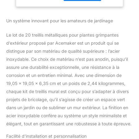
plastique, 20 rondelles,
T316 pour projets
80 embouts en PVC, un
de Bricolage
petit paquet d'attaches
Un système innovant pour les amateurs de jardinage
pour plantes, 1 foret de
maçonnerie, 1 clé Allen, 1
Le lot de 20 treillis métalliques pour plantes grimpantes
clé polyvalente, 1 manuel
d'instructions (français
d’extérieur proposé par Acemaker est un produit qui se
non garanti), calculatrice
distingue par son matériau de qualité supérieure : l’acier
de système de treillis
inoxydable. Ce choix de matériau n’est pas anodin, puisqu’il
incluse Améliore la santé
assure une durabilité exceptionnelle, une résistance à la
des plantes : après
corrosion et un entretien minimal. Avec une dimension de
l'installation, il y a un
écart de 5,1 cm par
19,05 x 19,05 x 6,35 cm et un poids de 2,44 kilogrammes,
rapport au mur qui
chaque kit de treillis mural est conçu pour s’adapter à divers
empêche efficacement
projets de bricolage, qu’il s’agisse de créer un espace vert
l'accumulation
dans un jardin ou de sublimer un mur extérieur. La finition en
d'humidité et améliore la
circulation de l'air. Le
acier inoxydable confère au système un style minimaliste et
câble en acier inoxydable
élégant, tout en garantissant une robustesse à toute épreuve.
de 7 x 7 offre à la fois
esthétique et une bonne
Facilité d’installation et personnalisation