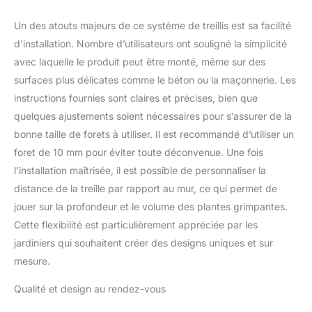
surface de préhension
pour que les plantes
Un des atouts majeurs de ce système de treillis est sa facilité
grimpent Dispositions
d’installation. Nombre d’utilisateurs ont souligné la simplicité
flexibles et design facile :
avec laquelle le produit peut être monté, même sur des
notre calculatrice de
système de treillis génère
surfaces plus délicates comme le béton ou la maçonnerie. Les
instantanément des
instructions fournies sont claires et précises, bien que
croquis de mise en page,
quelques ajustements soient nécessaires pour s’assurer de la
ce qui facilite la création
bonne taille de forets à utiliser. Il est recommandé d’utiliser un
de motifs de diamant ou
de grille. Les kits de
foret de 10 mm pour éviter toute déconvenue. Une fois
treillis métalliques
l’installation maîtrisée, il est possible de personnaliser la
Acemaker prennent
distance de la treille par rapport au mur, ce qui permet de
également en charge les
jouer sur la profondeur et le volume des plantes grimpantes.
designs créatifs, y
compris les formes
Cette flexibilité est particulièrement appréciée par les
horizontales, verticales,
jardiniers qui souhaitent créer des designs uniques et sur
éventails ou mixtes,
mesure.
adaptés à toutes les
plantes grimpantes
Qualité et design au rendez-vous
Treillis mural moderne : le
treillis métallique