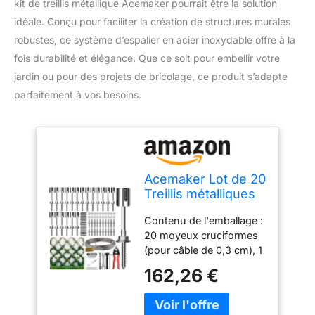
kit de treillis métallique Acemaker pourrait être la solution
idéale. Conçu pour faciliter la création de structures murales
robustes, ce système d’espalier en acier inoxydable offre à la
fois durabilité et élégance. Que ce soit pour embellir votre
jardin ou pour des projets de bricolage, ce produit s’adapte
parfaitement à vos besoins.
Acemaker Lot de 20
Treillis métalliques
pour Plantes
Contenu de l'emballage :
grimpantes
20 moyeux cruciformes
d'extérieur, kit de
(pour câble de 0,3 cm), 1
Treillis Mural avec
coupe-câble, 1 câble
câble en Acier
162,26 €
métallique de 240 x 0,3
Inoxydable de 0,3
cm, 20 chevilles
cm x 29,9 m,
d'expansion en
système d'espalier