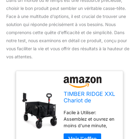
Dans un monde où le temps est une ressource précieuse,
choisir le bon produit peut sembler un véritable casse-tête.
Face à une multitude d’options, il est crucial de trouver une
solution qui réponde précisément à vos besoins. Nous
comprenons cette quête d’efficacité et de simplicité. Dans
notre test, nous examinons en détail ce produit, conçu pour
vous faciliter la vie et vous offrir des résultats à la hauteur de
vos attentes.
TIMBER RIDGE XXL
Chariot de
Transport Pliable
Facile à Utiliser:
Chariot Plage à
Assemblez et ouvrez en
roulettes Tout
moins d'une minute,
Terrain avec Roues
comme démontré dans
Amovibles Poignée
notre vidéo. Parfait pour