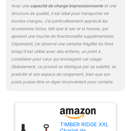
organiser vos petits
Avec une
capacité de charge impressionnante
et une
articles. Capacité de
structure de qualité, il est idéal pour transporter de
charge maximale 100 kg.
Convient à toutes les
lourdes charges. J’ai particulièrement apprécié les
occasions: Idéal pour la
accessoires inclus, tels que le sac et la housse, qui
plage, les pique-niques,
ajoutent une touche de fonctionnalité supplémentaire.
le camping, les courses,
Cependant, j’ai observé une certaine fragilité du fond
le jardinage, le transport
d'animaux de
lorsqu’il est utilisé avec des enfants, un point à
compagnie, etc.
considérer pour ceux qui envisagent cet usage.
Disponible en trois
Globalement, ce produit se distingue par sa solidité, sa
couleurs avec de
praticité et son espace de rangement, bien que son
grandes roues
détachables. Expérience
poids puisse être un léger inconvénient pour certains.
et Soutien: Nous nous
concentrons depuis plus
de dix ans sur la
recherche et le
développement de
produits de plein air,
TIMBER RIDGE XXL
chaque produit TIMBER
Chariot de
RIDGE est conçu par un