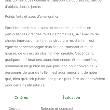
plus domestiques comme le transport de courses lourdes ou
concentrons depuis plus
de dix ans sur la
d’objets dans le jardin.
recherche et le
Points forts et axes d’amélioration
développement de
produits de plein air,
chaque produit TIMBER
Parmi les nombreux atouts de ce chariot, je retiens en
RIDGE est conçu par un
particulier ses grandes roues démontables, sa capacité de
ingénieur professionnel.
charge impressionnante et sa structure résistante. Il est
Nous sommes toujours
également accompagné d’un sac de transport et d’une
prêts à répondre à vos
questions.
housse, ce qui est un plus non négligeable. Cependant,
quelques améliorations pourraient encore être apportées,
notamment un guidon un peu plus long pour convenir aux
personnes de grande taille. Il est aussi important de noter
que, bien qu’il soit pliable, son poids peut être un inconvénient
pour certains utilisateurs.
Critères
Évaluation
Design
Robuste et compact