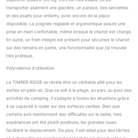
chargement spacieux
transporter aisément une glacière, un parasol, des serviettes
pour transporter une
et des jouets pour enfants, avec encore de la place
grande quantité d'objets.
Comprend des porte-
disponible. La poignée réglable et ergonomique assure une
gobelets et des poches
prise en main confortable, même lorsque le chariot est chargé.
latérales zippées pour
En outre, un frein intégré est présent pour sécuriser le chariot
organiser vos petits
sur des terrains en pente, une fonctionnalité que j’ai trouvée
articles. Capacité de
charge maximale 100 kg.
très pratique.
Convient à toutes les
Polyvalence d’utilisation
occasions: Idéal pour la
plage, les pique-niques,
le camping, les courses,
Le TIMBER RIDGE se révèle être un véritable allié pour les
le jardinage, le transport
sorties en plein air. Que ce soit à la plage, au parc ou pour des
d'animaux de
activités de camping, il s’adapte à toutes les situations grâce
compagnie, etc.
à sa capacité à rouler sur des surfaces variées. Bien que
Disponible en trois
couleurs avec de
certains avis mentionnent des difficultés sur le sable, mes
grandes roues
expériences ont été plutôt positives, les grandes roues
détachables. Expérience
facilitant le déplacement. De plus, il est idéal pour des tâches
et Soutien: Nous nous