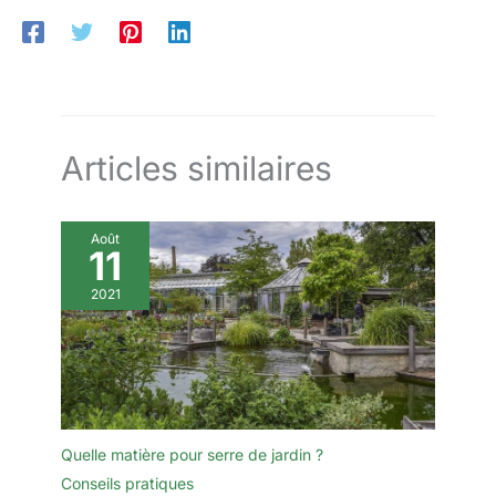
telles que Traxxas, Arrma, Axial,
Losi et Redcat Racing.
【Marquages clairs】Chaque
manche est gravé avec la taille
de la clé pour une identification
facile, vous garantissant ainsi
d'avoir le bon outil à portée de
main pendant l'utilisation.
Articles similaires
Août
11
2021
Quelle matière pour serre de jardin ?
Conseils pratiques