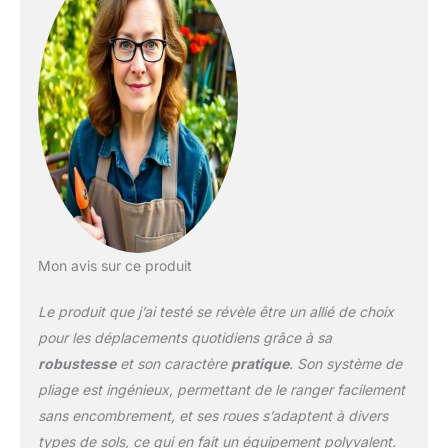
et à transporter. Haute
Qualité: Le chariot de
plage TIMBER RIDGE est
équipé d'un système de
direction robuste, d'une
poignée ajustable, de
tissu Oxford durable et
de PVC de qualité
supérieure, assurant une
longue durée de vie. Les
grandes roues sont
mieux adaptées aux
terrains escarpés et au
Mon avis sur ce produit
sable. Chariot Pliable:
Offre un espace de
Le produit que j’ai testé se révèle être un allié de choix
chargement spacieux
pour les déplacements quotidiens grâce à sa
pour transporter une
robustesse
et son caractère
pratique
. Son système de
grande quantité d'objets.
pliage est ingénieux, permettant de le ranger facilement
Comprend des porte-
gobelets et des poches
sans encombrement, et ses roues s’adaptent à divers
latérales zippées pour
types de sols, ce qui en fait un équipement polyvalent.