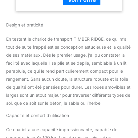
Réglable Poche
démarrer rapidement vos
Latérale pour Jardin
activités. Grâce à sa
Plage Camping
conception pliable sur
Pique-Nique BBQ
Design et praticité
quatre côtés, il est plus
Match
petit que les autres sur le
marché, facile à stocker
En testant le chariot de transport TIMBER RIDGE, ce qui m’a
et à transporter. Haute
tout de suite frappé est sa conception astucieuse et la qualité
Qualité: Le chariot de
de ses matériaux. Dès le premier usage, j’ai pu constater la
plage TIMBER RIDGE est
facilité avec laquelle il se plie et se déplie, semblable à un lit
équipé d'un système de
direction robuste, d'une
parapluie, ce qui le rend particulièrement compact pour le
poignée ajustable, de
rangement. Sans aucun doute, la structure robuste et la toile
tissu Oxford durable et
de qualité ont été pensées pour durer. Les roues amovibles et
de PVC de qualité
larges sont un atout majeur pour traverser différents types de
supérieure, assurant une
longue durée de vie. Les
sol, que ce soit sur le béton, le sable ou l’herbe.
grandes roues sont
Capacité et confort d’utilisation
mieux adaptées aux
terrains escarpés et au
sable. Chariot Pliable:
Ce chariot a une capacité impressionnante, capable de
Offre un espace de
supporter jusqu’à 100 kg. Lors de mes essais, j’ai pu