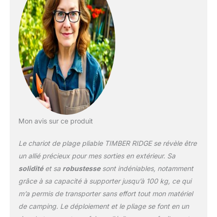
rétractable & roue
pivotante à 360°: le
chariot de transport
dispose d'un système de
direction robuste et
d'une poignée réglable,
d'un tissu Oxford
résistant et d'un
matériau PVC de haute
qualité. Tous
garantissent une longue
durée de vie. Grand
Mon avis sur ce produit
espace de rangement: le
chariot pliable TIMBER
Le chariot de plage pliable TIMBER RIDGE se révèle être
RIDGE dispose d'un
un allié précieux pour mes sorties en extérieur. Sa
grand espace de
solidité
et sa
robustesse
sont indéniables, notamment
chargement pour de
grâce à sa capacité à supporter jusqu’à 100 kg, ce qui
nombreuses choses. Le
chariot de jardin a des
m’a permis de transporter sans effort tout mon matériel
porte-boissons, des
de camping. Le déploiement et le pliage se font en un
poches latérales avec