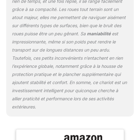
rien de temps, et une fois replié, il se range facilement
fermeture éclair pour trier
grâce à sa compacité. Les roues tout terrain sont un
toutes les petites
choses. Avec une charge
atout majeur, elles me permettent de naviguer aisément
maximale de 100 kg.
sur différents types de surfaces, bien que le bruit des
Application à toutes les
roues puisse être un peu gênant. Sa
maniabilité
est
occasions: que vous
impressionnante, même si son poids peut rendre le
alliez à la plage, fassiez
un pique-nique,
transport sur de longues distances un peu ardu.
campiez, fassiez des
Toutefois, ces petits inconvénients n’entachent en rien
courses, jardiniez ou
l’expérience globale, notamment grâce à la housse de
transportiez des animaux
protection pratique et le plancher supplémentaire qui
domestiques, ce chariot
à bras est adapté à
ajoutent stabilité et confort. En somme, ce chariot est un
toutes les exigences.
investissement intelligent pour quiconque cherche à
Disponible en trois
allier praticité et performance lors de ses activités
couleurs pour répondre à
extérieures.
vos besoins individuels.
Expérience et Soutien:
Nous nous concentrons
depuis plus de dix ans
sur la recherche et le