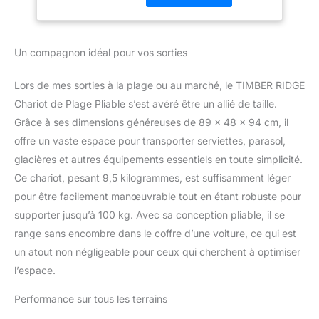
pouvez le voir dans la
vidéo du produit. Grâce à
sa conception pliable sur
Un compagnon idéal pour vos sorties
quatre côtés, il est plus
petit que les autres sur le
marché, facile à stocker
Lors de mes sorties à la plage ou au marché, le TIMBER RIDGE
et à transporter. Poignée
Chariot de Plage Pliable s’est avéré être un allié de taille.
rétractable & roue
Grâce à ses dimensions généreuses de 89 x 48 x 94 cm, il
pivotante à 360°: le
offre un vaste espace pour transporter serviettes, parasol,
chariot de transport
dispose d'un système de
glacières et autres équipements essentiels en toute simplicité.
direction robuste et
Ce chariot, pesant 9,5 kilogrammes, est suffisamment léger
d'une poignée réglable,
pour être facilement manœuvrable tout en étant robuste pour
d'un tissu Oxford
supporter jusqu’à 100 kg. Avec sa conception pliable, il se
résistant et d'un
matériau PVC de haute
range sans encombre dans le coffre d’une voiture, ce qui est
qualité. Tous
un atout non négligeable pour ceux qui cherchent à optimiser
garantissent une longue
l’espace.
durée de vie. Grand
espace de rangement: le
Performance sur tous les terrains
chariot pliable TIMBER