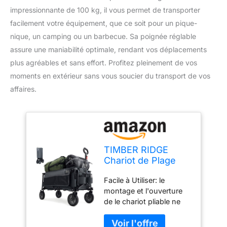
impressionnante de 100 kg, il vous permet de transporter
facilement votre équipement, que ce soit pour un pique-
nique, un camping ou un barbecue. Sa poignée réglable
assure une maniabilité optimale, rendant vos déplacements
plus agréables et sans effort. Profitez pleinement de vos
moments en extérieur sans vous soucier du transport de vos
affaires.
TIMBER RIDGE
Chariot de Plage
Pliable Tout Terrain
Facile à Utiliser: le
Poignée Réglable
montage et l'ouverture
de le chariot pliable ne
prennent pas plus d'une
minute, comme vous