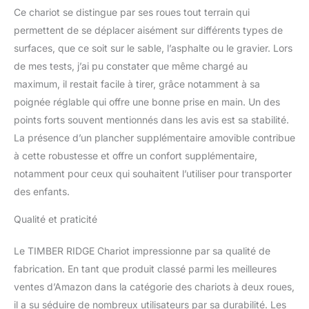
RIDGE dispose d'un
Ce chariot se distingue par ses roues tout terrain qui
grand espace de
permettent de se déplacer aisément sur différents types de
chargement pour de
nombreuses choses. Le
surfaces, que ce soit sur le sable, l’asphalte ou le gravier. Lors
chariot de jardin a des
de mes tests, j’ai pu constater que même chargé au
porte-boissons, des
maximum, il restait facile à tirer, grâce notamment à sa
poches latérales avec
poignée réglable qui offre une bonne prise en main. Un des
fermeture éclair pour trier
toutes les petites
points forts souvent mentionnés dans les avis est sa stabilité.
choses. Avec une charge
La présence d’un plancher supplémentaire amovible contribue
maximale de 100 kg.
à cette robustesse et offre un confort supplémentaire,
Application à toutes les
notamment pour ceux qui souhaitent l’utiliser pour transporter
occasions: que vous
des enfants.
alliez à la plage, fassiez
un pique-nique,
Qualité et praticité
campiez, fassiez des
courses, jardiniez ou
transportiez des animaux
Le TIMBER RIDGE Chariot impressionne par sa qualité de
domestiques, ce chariot
fabrication. En tant que produit classé parmi les meilleures
à bras est adapté à
ventes d’Amazon dans la catégorie des chariots à deux roues,
toutes les exigences.
il a su séduire de nombreux utilisateurs par sa durabilité. Les
Disponible en trois