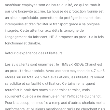
couleurs pour répondre à
matériaux employés sont de haute qualité, ce qui se traduit
vos besoins individuels.
par une longévité accrue. La housse de protection fournie est
Expérience et Soutien:
un ajout appréciable, permettant de protéger le chariot des
Nous nous concentrons
intempéries et d’en faciliter le transport grâce à sa poignée
depuis plus de dix ans
intégrée. Cette attention aux détails témoigne de
sur la recherche et le
développement de
l’engagement du fabricant, HF, à proposer un produit à la fois
produits de plein air,
fonctionnel et durable.
chaque produit TIMBER
RIDGE est conçu par un
Retour d’expérience des utilisateurs
ingénieur professionnel.
Nous sommes toujours
Les avis clients sont unanimes : le TIMBER RIDGE Chariot est
prêts à répondre à vos
un produit très apprécié. Avec une note moyenne de 4,7 sur 5
questions.
étoiles sur un total de 2 944 évaluations, les utilisateurs louent
sa solidité et sa facilité d’utilisation. Certains remarquent
toutefois le bruit des roues sur certains terrains, mais
soulignent que cela ne diminue en rien l’efficacité du chariot.
Pour beaucoup, ce modèle a remplacé d’autres chariots moins
performants, et plusieurs mentionnent qu’ils ne cherchent plus