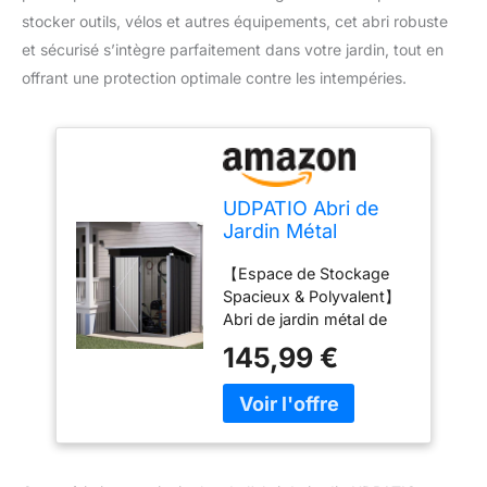
stocker outils, vélos et autres équipements, cet abri robuste
et sécurisé s’intègre parfaitement dans votre jardin, tout en
offrant une protection optimale contre les intempéries.
UDPATIO Abri de
Jardin Métal
162x92x180 cm -
【Espace de Stockage
Cabane de Jardin
Spacieux & Polyvalent】
Extérieur avec Toit
Abri de jardin métal de
Incliné et Serrure,
dimensions 162x92x180
Rangement Outils
145,99 €
cm(L x l x H), idéal pour
de Jardin/Vélo, Gris
ranger outils de jardin,
foncé
vélos, ou même servir de
cabane de jardin
extérieur pour animaux.
Son grand volume en fait