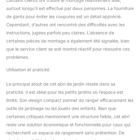
Certains clients ont trouvé le montage relativement aisé,
l'accumulation d'eau et
surtout lorsqu’il est effectué par deux personnes. La fourniture
protège contre
l'humidité. Les
de gants pour éviter les coupures est un détail apprécié.
ouvertures discrètes
Cependant, d’autres ont rencontré des difficultés avec les
améliorent la circulation
instructions, jugées parfois peu claires. L’absence de
d'air, empêchant la
certaines pièces de montage a également été signalée, bien
condensation et les
mauvaises odeurs.
que le service client se soit montré réactif pour résoudre ces
【Porte Verrouillable pour
problèmes.
Sécurité Totale】Équipé
d'une serrure solide et
Utilisation et praticité
d'un verrou, ce abri de
jardin extérieur sécurise
Le principal atout de cet abri de jardin réside dans sa
vos objets contre le vol
praticité. Il est idéal pour les petits jardins où l’espace est
ou les animaux. La porte
limité. Son design compact permet de ranger efficacement les
robuste s'ouvre et se
ferme facilement pour un
outils de jardinage ou les jouets des enfants. Bien que
accès rapide. 【Montage
certaines critiques mentionnent une structure faible, cet abri
Simple & Service Client
reste une solution économique et fonctionnelle pour ceux qui
24/7】Toutes les pièces
recherchent un espace de rangement sans prétention. De
sont numérotées et
accompagnées d'un