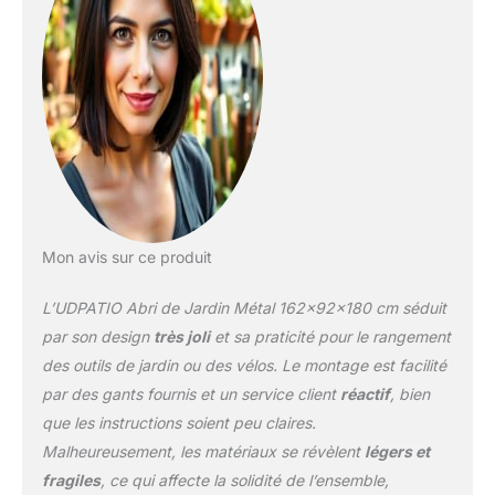
encombrant.
【Construction
métallique durable】
Fabriqué en acier
galvanisé épais, ce abri
de jardin métal résiste à
la rouille et aux
intempéries. Son
revêtement protecteur
anti-UV et imperméable
garantit une durabilité
Mon avis sur ce produit
optimale, même en
usage extérieur intensif.
L’UDPATIO Abri de Jardin Métal 162x92x180 cm séduit
【Toit Incliné &
Ventilation Intelligente】
par son design
très joli
et sa praticité pour le rangement
Le toit incliné de cette
des outils de jardin ou des vélos. Le montage est facilité
cabane de jardin évite
par des gants fournis et un service client
réactif
, bien
l'accumulation d'eau et
que les instructions soient peu claires.
protège contre
l'humidité. Les
Malheureusement, les matériaux se révèlent
légers et
ouvertures discrètes
fragiles
, ce qui affecte la solidité de l’ensemble,