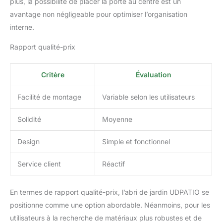
plus, la possibilité de placer la porte au centre est un
manuel d'installation
avantage non négligeable pour optimiser l’organisation
clair. Assemblage facile à
interne.
2 personnes. Notre SAV
réactif vous assiste en
Rapport qualité-prix
cas de problème livraison
ou montage – achat sans
risque !
Critère
Évaluation
Facilité de montage
Variable selon les utilisateurs
Solidité
Moyenne
Design
Simple et fonctionnel
Service client
Réactif
En termes de rapport qualité-prix, l’abri de jardin UDPATIO se
positionne comme une option abordable. Néanmoins, pour les
utilisateurs à la recherche de matériaux plus robustes et de