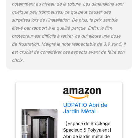
améliorent la circulation
notamment au niveau de la toiture. Les dimensions sont
d'air, empêchant la
quelque peu trompeuses, ce qui peut causer des
condensation et les
mauvaises odeurs.
surprises lors de l’installation. De plus, le prix semble
【Porte Verrouillable pour
élevé par rapport à la qualité perçue. Enfin, le film
Sécurité Totale】Équipé
protecteur est difficile à retirer, ce qui ajoute une dose
d'une serrure solide et
de frustration. Malgré la note respectable de 3,9 sur 5, il
d'un verrou, ce abri de
jardin extérieur sécurise
est crucial de considérer ces aspects avant de faire son
vos objets contre le vol
choix.
ou les animaux. La porte
robuste s'ouvre et se
ferme facilement pour un
accès rapide. 【Montage
Simple & Service Client
24/7】Toutes les pièces
sont numérotées et
UDPATIO Abri de
accompagnées d'un
Jardin Métal
manuel d'installation
162x92x180 cm -
clair. Assemblage facile à
【Espace de Stockage
Cabane de Jardin
2 personnes. Notre SAV
Spacieux & Polyvalent】
Extérieur avec Toit
réactif vous assiste en
Abri de jardin métal de
Incliné et Serrure,