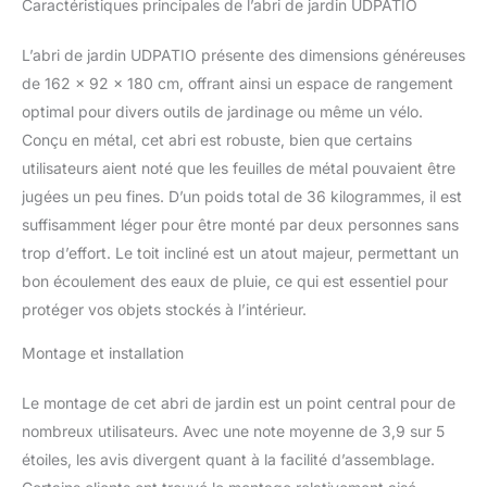
Caractéristiques principales de l’abri de jardin UDPATIO
un cabanon jardin
extérieur pratique pour
L’abri de jardin UDPATIO présente des dimensions généreuses
cacher les poubelles ou
stocker du matériel
de 162 x 92 x 180 cm, offrant ainsi un espace de rangement
encombrant.
optimal pour divers outils de jardinage ou même un vélo.
【Construction
Conçu en métal, cet abri est robuste, bien que certains
métallique durable】
utilisateurs aient noté que les feuilles de métal pouvaient être
Fabriqué en acier
jugées un peu fines. D’un poids total de 36 kilogrammes, il est
galvanisé épais, ce abri
de jardin métal résiste à
suffisamment léger pour être monté par deux personnes sans
la rouille et aux
trop d’effort. Le toit incliné est un atout majeur, permettant un
intempéries. Son
bon écoulement des eaux de pluie, ce qui est essentiel pour
revêtement protecteur
protéger vos objets stockés à l’intérieur.
anti-UV et imperméable
garantit une durabilité
Montage et installation
optimale, même en
usage extérieur intensif.
【Toit Incliné &
Le montage de cet abri de jardin est un point central pour de
Ventilation Intelligente】
nombreux utilisateurs. Avec une note moyenne de 3,9 sur 5
Le toit incliné de cette
étoiles, les avis divergent quant à la facilité d’assemblage.
cabane de jardin évite