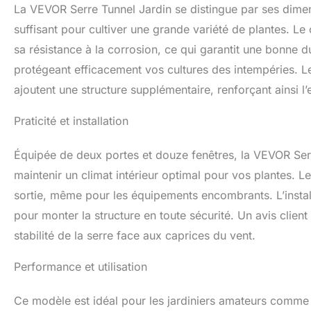
La VEVOR Serre Tunnel Jardin se distingue par ses dim
la couverture s'ad
résistance au vent
suffisant pour cultiver une grande variété de plantes. L
assembler avec d
sa résistance à la corrosion, ce qui garantit une bonne d
rayures et la rou
protégeant efficacement vos cultures des intempéries. L
pour plus de sécur
avant que la posi
ajoutent une structure supplémentaire, renforçant ainsi 
: Notre serre de 6
des fleurs et crée
Praticité et installation
plantes du froid, 
améliorant la circu
Équipée de deux portes et douze fenêtres, la VEVOR Serr
maintenir un climat intérieur optimal pour vos plantes. Les
sortie, même pour les équipements encombrants. L’installa
pour monter la structure en toute sécurité. Un avis clien
stabilité de la serre face aux caprices du vent.
Performance et utilisation
Ce modèle est idéal pour les jardiniers amateurs comme e