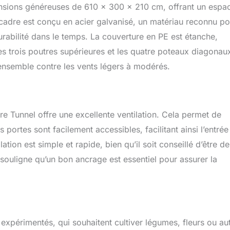
ensions généreuses de 610 x 300 x 210 cm, offrant un espa
apte parfaitement au cadre, ce qui améliore la chaleur et la
 en hiver. Accessoires Inclus : La serre à cerceaux est facile à
e cadre est conçu en acier galvanisé, un matériau reconnu po
es connecteurs, et les couvertures de vis peuvent empêcher les
urabilité dans le temps. La couverture en PE est étanche,
ille. Comprend 4 cordes, des piquets et des cordes de haubanage
es trois poutres supérieures et les quatre poteaux diagonau
ité, de stabilité et de solidité. Remarque : ne serrez pas les vis
tion finale ne soit confirmée. Un Abri Chaleureux pour les Plantes
l’ensemble contre les vents légers à modérés.
,1 x 3 x 2,1 m est la meilleure solution pour cultiver des légumes,
r de beaux paysages avec efficacité. Ce kit de serre protège les
du gel et de la grêle en hiver, il crée un meilleur environnement en
lation de l'air en été.
e Tunnel offre une excellente ventilation. Cela permet de
 portes sont facilement accessibles, facilitant ainsi l’entrée 
tion est simple et rapide, bien qu’il soit conseillé d’être d
t souligne qu’un bon ancrage est essentiel pour assurer la
xpérimentés, qui souhaitent cultiver légumes, fleurs ou au