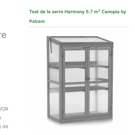
Test de la serre Harmony 5.7 m² Canopia by
Palram
re
EVOR
n
g de