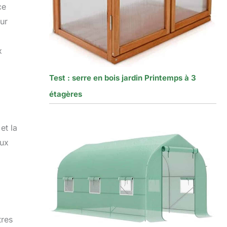
ce
ur
x
Test : serre en bois jardin Printemps à 3
étagères
et la
eux
tres