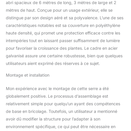
diagonales ajoutées, les
abri spacieux de 6 mètres de long, 3 mètres de large et 2
piquets en U et les
mètres de haut. Conçue pour un usage extérieur, elle se
attaches augmentent la
distingue par son design aéré et sa polyvalence. L’une de ses
stabilité et protègent les
plantes de la pluie, de la
caractéristiques notables est sa couverture en polyéthylène
neige et des vents forts.
haute densité, qui promet une protection efficace contre les
Couverture épaisse en
intempéries tout en laissant passer suffisamment de lumière
PE haute densité : Cette
pour favoriser la croissance des plantes. Le cadre en acier
serre tunnel haute
densité est dotée d'un
galvanisé assure une certaine robustesse, bien que quelques
matériau PE haute
utilisateurs aient exprimé des réserves à ce sujet.
densité de 140 g/m² qui
est imperméable,
Montage et installation
résistant au soleil et
isolant. Les coutures
Mon expérience avec le montage de cette serre a été
doubles et les coutures
globalement positive. Le processus d’assemblage est
renforcées des fenêtres
relativement simple pour quelqu’un ayant des compétences
améliorent la résistance à
la déchirure. Les bords
de base en bricolage. Toutefois, un utilisateur a mentionné
de la couverture allongés
avoir dû modifier la structure pour l’adapter à son
peuvent être lestés ou
environnement spécifique, ce qui peut être nécessaire en
enterrés dans le sol pour