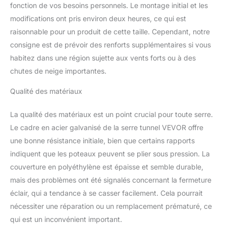
fonction de vos besoins personnels. Le montage initial et les
améliorer l'isolation et
l'étanchéité. Conception
modifications ont pris environ deux heures, ce qui est
spacieuse et accessible :
raisonnable pour un produit de cette taille. Cependant, notre
Avec une surface
consigne est de prévoir des renforts supplémentaires si vous
spacieuse de
habitez dans une région sujette aux vents forts ou à des
590x295x198
chutes de neige importantes.
cm/19,36x9,68x6,50
pieds, ce tunnel de serre
Qualité des matériaux
accessible est idéal pour
une variété de besoins
en plantes. Il permet une
La qualité des matériaux est un point crucial pour toute serre.
gestion et un entretien
Le cadre en acier galvanisé de la serre tunnel VEVOR offre
faciles et peut accueillir
une bonne résistance initiale, bien que certains rapports
plusieurs étagères pour
indiquent que les poteaux peuvent se plier sous pression. La
plantes, ce qui le rend
idéal pour le jardinage
couverture en polyéthylène est épaisse et semble durable,
domestique et
mais des problèmes ont été signalés concernant la fermeture
commercial. Flux d'air
éclair, qui a tendance à se casser facilement. Cela pourrait
efficace : Cette serre
nécessiter une réparation ou un remplacement prématuré, ce
tunnel est équipée de 12
qui est un inconvénient important.
fenêtres et d'une grande