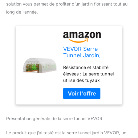
solution vous permet de profiter d’un jardin florissant tout au
long de l’année.
VEVOR Serre
Tunnel Jardin,
590x295x198 cm,
Résistance et stabilité
Tente Abri Plantes
élevées : La serre tunnel
avec Cadre en
utilise des tuyaux
Acier Galvanisé,
galvanisés renforcés
Couverture en PE
(diamètre : 24 mm/1",
Blanche, Porte à
épaisseur de paroi : 0,5
Glissière
mm/0,02") pour
Enroulable, 12
améliorer la résistance
Fenêtres, pour
Présentation générale de la serre tunnel VEVOR
structurelle globale. Les
Extérieur Cultiver
poteaux de porte
Légumes Fleurs
renforcés, les barres
Le produit que j’ai testé est la serre tunnel jardin VEVOR, un