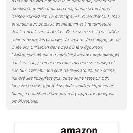
d’un abri de jardin spacieux et adaptable, offrant une
renforcées des fenêtres
excellente qualité pour son prix, même si quelques
améliorent la résistance à
bémols subsistent. Le montage est un jeu d’enfant, mais
la déchirure. Les bords
de la couverture allongés
attention aux poteaux en métal fin et à la fermeture
peuvent être lestés ou
éclair, qui laissent à désirer. Cette serre n’est pas taillée
enterrés dans le sol pour
pour affronter les caprices du vent et de la neige, ce qui
améliorer l'isolation et
limite son utilisation dans des climats rigoureux.
l'étanchéité. Conception
spacieuse et accessible :
Légèrement déçue par certains éléments endommagés
Avec une surface
à la livraison, je reconnais toutefois que son design et
spacieuse de
son flux d’air efficace sont de réels atouts. En somme,
590x295x198
malgré ses imperfections, cette serre reste un bon
cm/19,36x9,68x6,50
pieds, ce tunnel de serre
investissement pour qui souhaite cultiver légumes et
accessible est idéal pour
fleurs, à condition d’être prête à y apporter quelques
une variété de besoins
améliorations.
en plantes. Il permet une
gestion et un entretien
faciles et peut accueillir
plusieurs étagères pour
plantes, ce qui le rend