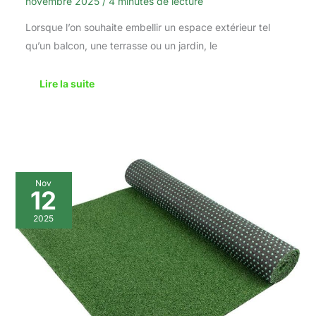
novembre 2025
/
4 minutes de lecture
Lorsque l’on souhaite embellir un espace extérieur tel
qu’un balcon, une terrasse ou un jardin, le
Lire la suite
Test
Nov
du
12
tapis
gazon
2025
artificiel
Wimbledon
2x6m
:
la
solution
résistante