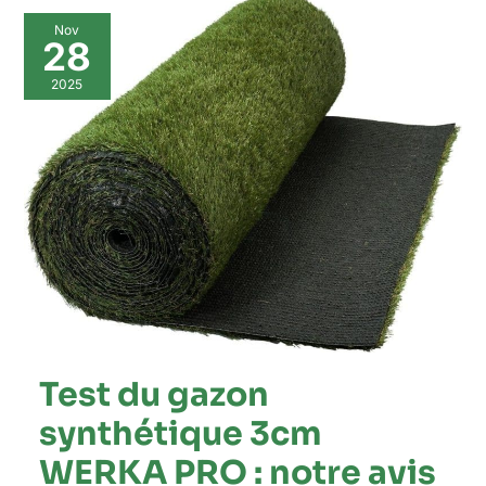
Test
Nov
du
28
gazon
synthétique
2025
3cm
WERKA
PRO
:
notre
avis
sur
10m²
de
perfection
verte
Test du gazon
synthétique 3cm
WERKA PRO : notre avis