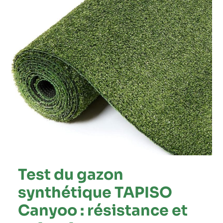
:
résistance
et
polyvalence
Test du gazon
synthétique TAPISO
Canyoo : résistance et