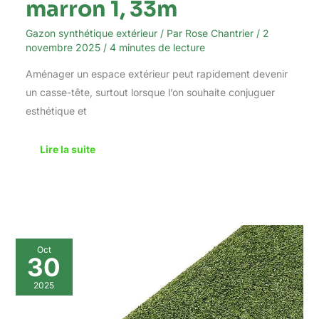
marron 1, 33m
Gazon synthétique extérieur
/ Par
Rose Chantrier
/
2
novembre 2025
/
4 minutes de lecture
Aménager un espace extérieur peut rapidement devenir
un casse-tête, surtout lorsque l’on souhaite conjuguer
esthétique et
Lire la suite
Test
Oct
du
30
gazon
synthétique
2025
TAPISO
Canyoo