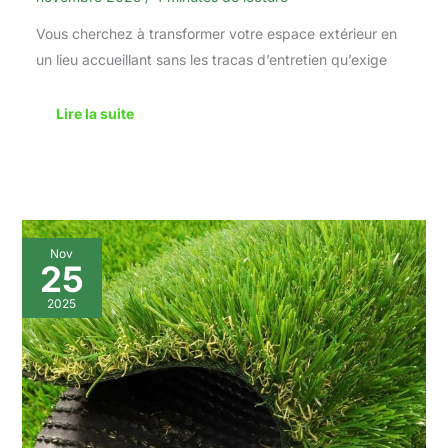
Vous cherchez à transformer votre espace extérieur en
un lieu accueillant sans les tracas d’entretien qu’exige
Lire la suite
Test
Nov
:
25
tapis
de
2025
gazon
artificiel
épais
Heyroll
35
mm