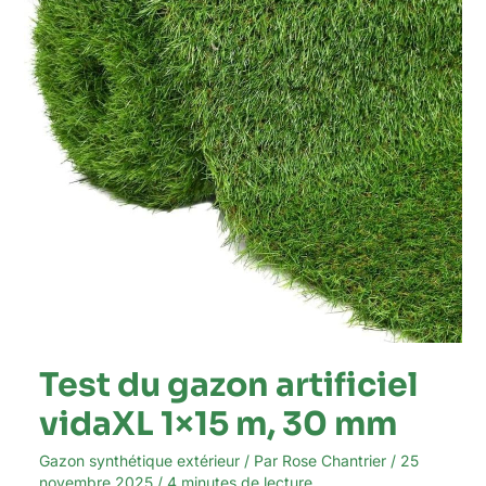
1×15
m,
30
mm
Test du gazon artificiel
vidaXL 1×15 m, 30 mm
Gazon synthétique extérieur
/ Par
Rose Chantrier
/
25
novembre 2025
/
4 minutes de lecture