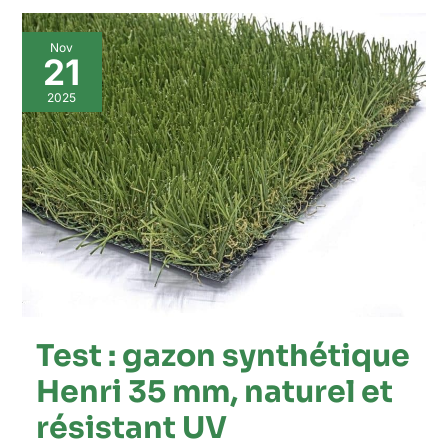
Test
Nov
:
21
gazon
synthétique
2025
Henri
35
mm,
naturel
et
résistant
UV
Test : gazon synthétique
Henri 35 mm, naturel et
résistant UV