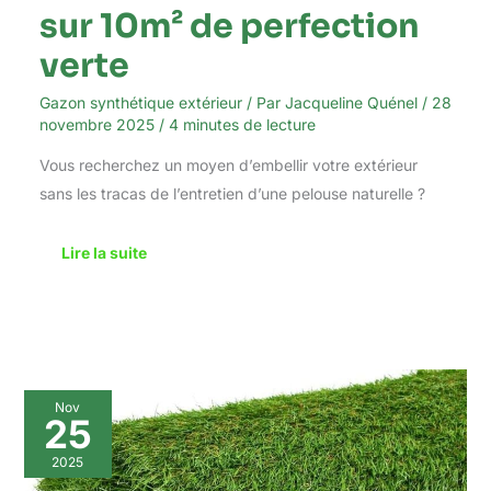
sur 10m² de perfection
verte
Gazon synthétique extérieur
/ Par
Jacqueline Quénel
/
28
novembre 2025
/
4 minutes de lecture
Vous recherchez un moyen d’embellir votre extérieur
sans les tracas de l’entretien d’une pelouse naturelle ?
Lire la suite
Test
Nov
du
25
gazon
artificiel
2025
vidaXL