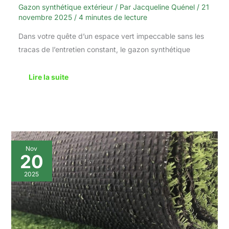
Gazon synthétique extérieur
/ Par
Jacqueline Quénel
/
21
novembre 2025
/
4 minutes de lecture
Dans votre quête d’un espace vert impeccable sans les
tracas de l’entretien constant, le gazon synthétique
Lire la suite
Test
Nov
du
20
gazon
synthétique
2025
Carpeto
Rugs
:
tapis
herbe