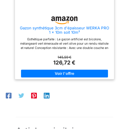
à la dimension souhaitée -
traitement anti UV - perméable à
l'eau - antiglisse, agréable au
toucher Grammage : 1000 g/m²
Gazon synthétique 3cm d'épaisseur WERKA PRO
1 x 10m soit 10m²
Esthétique parfaite : Le gazon artificiel est bicolore,
mélangeant vert émeraude et vert olive pour un rendu réaliste
et naturel Conception résistante : Avec une double couche en
latex percé noir et un traitement anti-UV, ce produit garantit une
grande durabilité face aux intempéries Douceur et confort : Les
145,59 €
fibres du gazon, en polyéthylène, offrent une douceur au
126,72 €
toucher pour un confort optimal Facilité d'entretien : Grâce à sa
composition, le nettoyage de ce gazon artificiel se fait
simplement avec un jet d'eau Adaptabilité à l'envie : Le gazon
peut être coupé à la dimension souhaitée pour s'adapter
parfaitement à votre espace