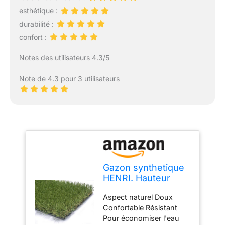
esthétique :
durabilité :
confort :
Notes des utilisateurs 4.3/5
Note de 4.3 pour 3 utilisateurs
Gazon synthetique
HENRI. Hauteur
totale 35 mm.
Aspect naturel Doux
Dimensions 2x5 m.
Confortable Résistant
(10 m2). Gazon
Pour économiser l'eau
naturel et realiste,