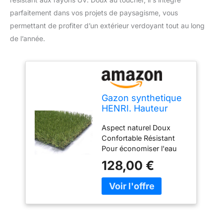
parfaitement dans vos projets de paysagisme, vous
permettant de profiter d’un extérieur verdoyant tout au long
de l’année.
Gazon synthetique
HENRI. Hauteur
totale 35 mm.
Aspect naturel Doux
Dimensions 2x5 m.
Confortable Résistant
(10 m2). Gazon
Pour économiser l'eau
naturel et realiste,
doux, resistant UV.
128,00 €
Pour jardins et
paysagisme