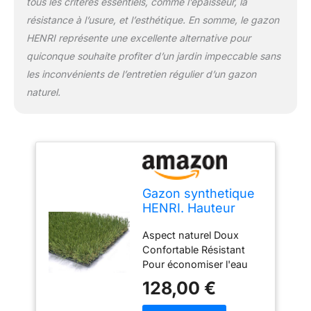
tous les critères essentiels, comme l’épaisseur, la
résistance à l’usure, et l’esthétique. En somme, le gazon
HENRI représente une excellente alternative pour
quiconque souhaite profiter d’un jardin impeccable sans
les inconvénients de l’entretien régulier d’un gazon
naturel.
Gazon synthetique
HENRI. Hauteur
totale 35 mm.
Aspect naturel Doux
Dimensions 2x5 m.
Confortable Résistant
(10 m2). Gazon
Pour économiser l'eau
naturel et realiste,
doux, resistant UV.
128,00 €
Pour jardins et
paysagisme