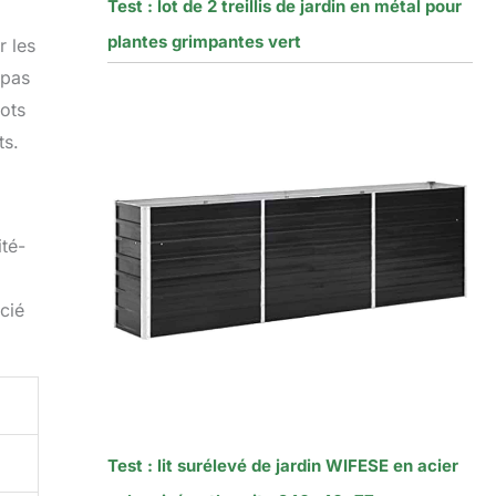
Test : lot de 2 treillis de jardin en métal pour
plantes grimpantes vert
r les
 pas
pots
ts.
té-
cié
Test : lit surélevé de jardin WIFESE en acier