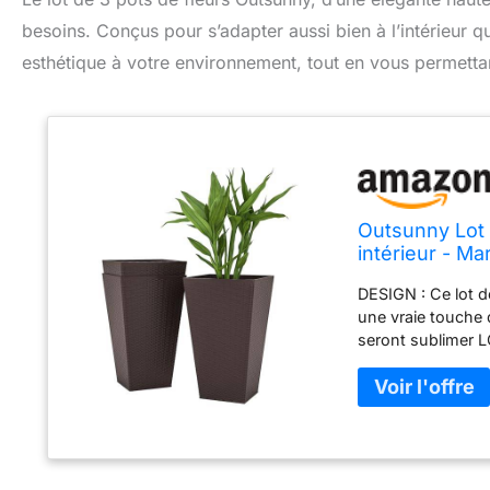
besoins. Conçus pour s’adapter aussi bien à l’intérieur qu
esthétique à votre environnement, tout en vous permettan
Outsunny Lot 
intérieur - Ma
DESIGN : Ce lot d
une vraie touche
seront sublimer L
votre jardin, ter
plastique peuvent
correctement SOLI
fabriqué en plasti
culture sont à la 
SPÉCIFICATIONS : D