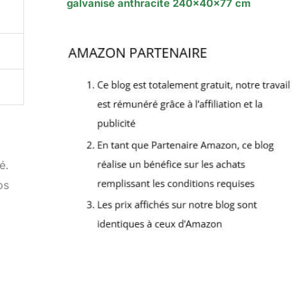
galvanisé anthracite 240x40x77 cm
é.
os