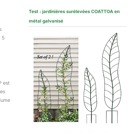
Test : jardinières surélevées COATTOA en
métal galvanisé
s
r 5
P est
Les
olume