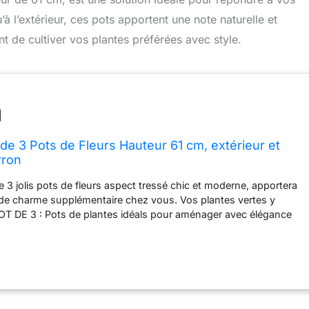
’à l’extérieur, ces pots apportent une note naturelle et
t de cultiver vos plantes préférées avec style.
de 3 Pots de Fleurs Hauteur 61 cm, extérieur et
rron
e 3 jolis pots de fleurs aspect tressé chic et moderne, apportera
 de charme supplémentaire chez vous. Vos plantes vertes y
OT DE 3 : Pots de plantes idéals pour aménager avec élégance
rasse ou balcon PRATIQUE : Les caches pot sur pied intérieur en
 être percés un trou de drainage afin que l'eau puisse s'écouler
DE ET DURABLE : Ce lot de trois pots de fleurs carré est
que PP, très résistant aux UV, au gel et aux intempéries. Pots de
fois légers et solides pour un usage prolongé en extérieur
im. totales : 36,5L x 36,5l x 61H cm ; Dim. intérieur : 35L x 35l