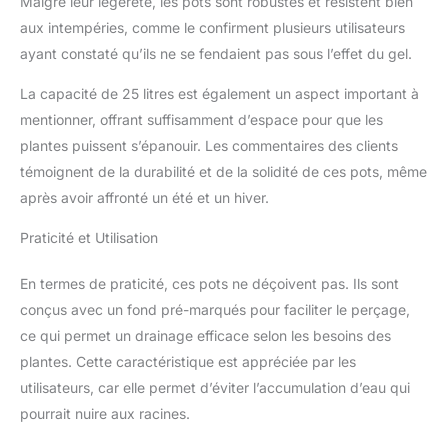
Malgré leur légèreté, les pots sont robustes et résistent bien
vous plantez les plantes
aux intempéries, comme le confirment plusieurs utilisateurs
directement dans le pot,
il suffit de percer des
ayant constaté qu’ils ne se fendaient pas sous l’effet du gel.
trous de drainage dans le
fond du pot pour éviter la
La capacité de 25 litres est également un aspect important à
stagnation du liquide.
mentionner, offrant suffisamment d’espace pour que les
plantes puissent s’épanouir. Les commentaires des clients
témoignent de la durabilité et de la solidité de ces pots, même
après avoir affronté un été et un hiver.
Praticité et Utilisation
En termes de praticité, ces pots ne déçoivent pas. Ils sont
conçus avec un fond pré-marqués pour faciliter le perçage,
ce qui permet un drainage efficace selon les besoins des
plantes. Cette caractéristique est appréciée par les
utilisateurs, car elle permet d’éviter l’accumulation d’eau qui
pourrait nuire aux racines.