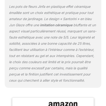
espaces intérieurs et
extérieurs tout au long
Les pots de fleurs Jinfa en plastique effet céramique
de l'année avec ton
émaillée sont un choix esthétique et pratique pour tout
nouveau pot Jinfa !
amateur de jardinage. Le design « Santorini » en bleu
Excellent accessoire
Jun Glaze offre une
imitation céramique
bluffante et un
pour la terrasse, le jardin,
le salon. Cadeau parfait.
aspect visuel particulièrement réussi, marquant un sans-
🌼 𝐀𝐓𝐓𝐄𝐍𝐓𝐈𝐎𝐍 Le pot
faute esthétique avec une note de 5/5. Leur légèreté et
n'est pas équipé de
solidité, associées à une bonne capacité de 25 litres,
trous de drainage, idéal
facilitent leur utilisation à l’intérieur comme à l’extérieur,
comme cache-pot. Si
vous plantez les plantes
tout en résistant au gel et aux intempéries. Cependant,
directement dans le pot,
le choix des couleurs est limité et le prix pourrait être
il suffit de percer des
perçu comme excessif par certains, mais la qualité
trous de drainage dans le
perçue et la finition justifient cet investissement pour
fond du pot pour éviter la
stagnation du liquide.
ceux qui cherchent à allier style et fonctionnalité.