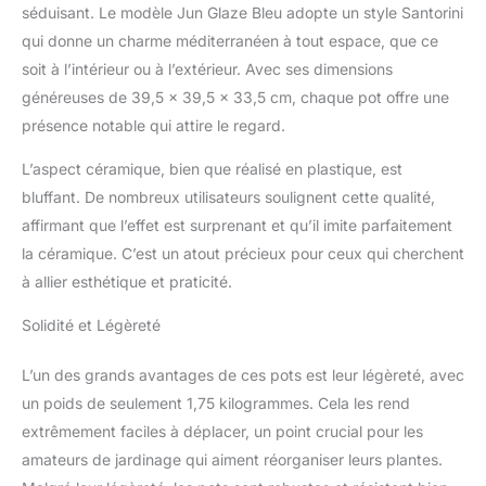
séduisant. Le modèle Jun Glaze Bleu adopte un style Santorini
florale. 🌼 𝐇𝐀𝐔𝐓𝐄
𝐐𝐔𝐀𝐋𝐈𝐓É Plastique de
qui donne un charme méditerranéen à tout espace, que ce
haute qualité, résistant
soit à l’intérieur ou à l’extérieur. Avec ses dimensions
aux produits chimiques
généreuses de 39,5 x 39,5 x 33,5 cm, chaque pot offre une
et aux intempéries.
présence notable qui attire le regard.
Matériau robuste,
durable et résistant aux
L’aspect céramique, bien que réalisé en plastique, est
chocs. Simple et facile à
bluffant. De nombreux utilisateurs soulignent cette qualité,
manipuler. 🌼
𝐔𝐓𝐈𝐋𝐈𝐒𝐀𝐓𝐈𝐎𝐍 Décore les
affirmant que l’effet est surprenant et qu’il imite parfaitement
espaces intérieurs et
la céramique. C’est un atout précieux pour ceux qui cherchent
extérieurs tout au long
à allier esthétique et praticité.
de l'année avec ton
nouveau pot Jinfa !
Solidité et Légèreté
Excellent accessoire
pour la terrasse, le jardin,
L’un des grands avantages de ces pots est leur légèreté, avec
le salon. Cadeau parfait.
un poids de seulement 1,75 kilogrammes. Cela les rend
🌼 𝐀𝐓𝐓𝐄𝐍𝐓𝐈𝐎𝐍 Le pot
n'est pas équipé de
extrêmement faciles à déplacer, un point crucial pour les
trous de drainage, idéal
amateurs de jardinage qui aiment réorganiser leurs plantes.
comme cache-pot. Si