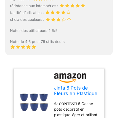
résistance aux intempéries :
facilité d’utilisation :
choix des couleurs :
Notes des utilisateurs 4.6/5
Note de 4.6 pour 75 utilisateurs
Jinfa 6 Pots de
Fleurs en Plastique
Effet céramique
🌼 𝐂𝐎𝐍𝐓𝐄𝐍𝐔 6 Cache-
émaillée | Jun Glaze
pots décoratif en
Bleu | Santorini
plastique léger et brillant.
Design | Ø 39,5 cm