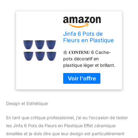
Jinfa 6 Pots de
Fleurs en Plastique
Effet céramique
🌼 𝐂𝐎𝐍𝐓𝐄𝐍𝐔 6 Cache-
émaillée | Jun Glaze
pots décoratif en
Bleu | Santorini
plastique léger et brillant.
Design | Ø 39,5 cm
Couleur: Jun glaze bleu.
x 33,5 cm
Ø 39.5 cm, H 33.5 cm, G
1.75 kg, Vol. 25 L. 🌼
𝐃𝐄𝐒𝐈𝐆𝐍 Le charme du
design Santorini combiné
Design et Esthétique
à l'éclat du bleu marine
rend ce produit
polyvalent et
En tant que critique professionnel, j’ai eu l’occasion de tester
harmonieux, parfait pour
les Jinfa 6 Pots de Fleurs en Plastique Effet céramique
ajouter une touche de
émaillée et je dois dire que leur design est particulièrement
classe à votre décoration