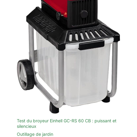
pour vous protéger des éclats
et des lames tranchantes. Le kit
complet comprend également
un sac à outils pour le
rangement, un tournevis avec
des vis pour l'entretien et un
couvercle de lame pour un
rangement sûr.
Test du broyeur Einhell GC-RS 60 CB : puissant et
silencieux
Outillage de jardin