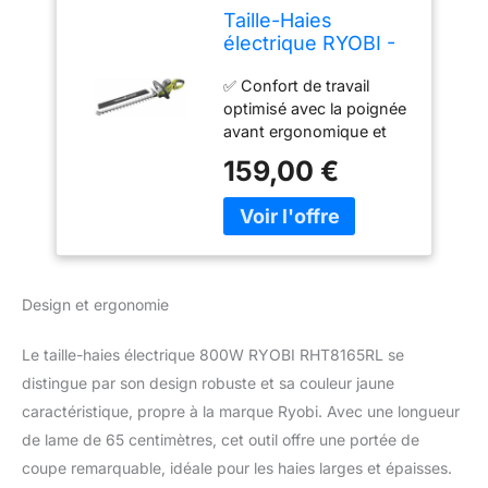
Taille-Haies
électrique RYOBI -
RHT8165RL - 800W
✅ Confort de travail
optimisé avec la poignée
avant ergonomique et
confortable qui permet
159,00 €
une meilleure prise en
main quelque soit la
position de travail. ✅
Visibilité améliorée
pendant le travail avec le
protège-lame translucide
Design et ergonomie
✅ Système Electronic
anti-jam : empêche le
Le taille-haies électrique 800W RYOBI RHT8165RL se
blocage de la lame à
haute intensité et à
distingue par son design robuste et sa couleur jaune
basse vitesse ✅ Lames
caractéristique, propre à la marque Ryobi. Avec une longueur
double action découpées
de lame de 65 centimètres, cet outil offre une portée de
au laser pour une coupe
coupe remarquable, idéale pour les haies larges et épaisses.
nette et précise ✅