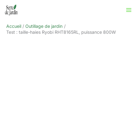
Aller
Rechercher
au
contenu
Accueil
Outillage de jardin
Test : taille-haies Ryobi RHT8165RL, puissance 800W