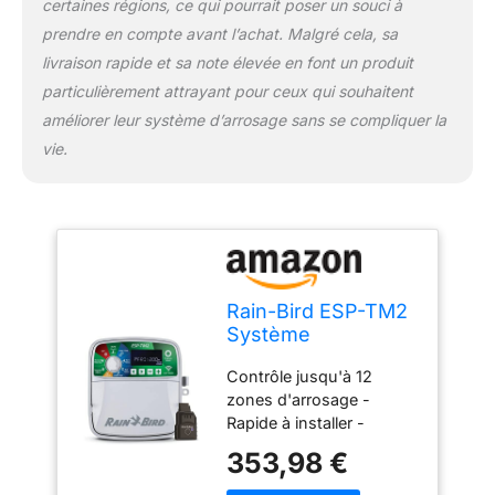
certaines régions, ce qui pourrait poser un souci à
Internet en dehors du
prendre en compte avant l’achat. Malgré cela, sa
site Réglage automatique
livraison rapide et sa note élevée en font un produit
des conditions
météorologiques pour
particulièrement attrayant pour ceux qui souhaitent
des changements
améliorer leur système d’arrosage sans se compliquer la
quotidiens d'utilisation,
vie.
économisant jusqu'à 50
% d'eau.
Rain-Bird ESP-TM2
Système
d'arrosage sans fil
Contrôle jusqu'à 12
pour intérieur ou
zones d'arrosage -
extérieur 8 zones.
Rapide à installer -
Convient pour les
353,98 €
installations intérieures
ou extérieures - Cordon