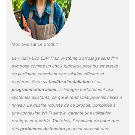
directe du soleil.
Connectivité Wi-Fi.
Fonctionnalités
avancées. Contractor
Default vous permet de
sauvegarder et restaurer
facilement votre
Mon avis sur ce produit
programme
personnalisé. Retardez
Le « Rain-Bird ESP-TM2 Système d’arrosage sans fil »
l'arrosage jusqu'à 14
jours et reprenez
s’impose comme un choix judicieux pour les amateurs
automatiquement
de jardinage cherchant une solution efficace et
l'arrosage après
moderne. Avec sa
facilité d’installation
et sa
l'épuisement du délai
programmation aisée
, il s’intègre parfaitement aux
réglé. Le WiFi fonctionne
comme une
systèmes existants, ce qui le rend idéal pour les mises à
télécommande sans fil
niveau. La qualité robuste de ce produit, combinée à
pour votre système
une connexion Wi-Fi simple, garantit une utilisation
d'irrigation pendant un
pratique et durable. Toutefois, il convient de noter que
site ou un système de
surveillance et de
des
problèmes de tension
peuvent survenir dans
contrôle basé sur