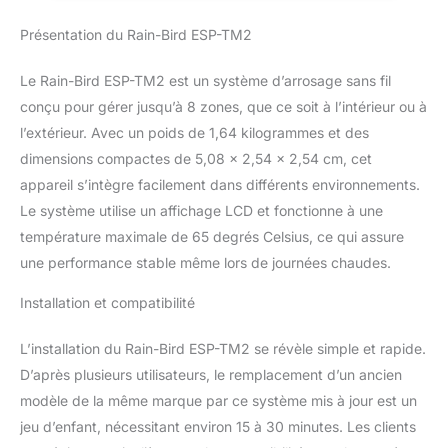
pour votre commodité.
Simple à programmer.
Présentation du Rain-Bird ESP-TM2
Programmez rapidement
un programme en
Le Rain-Bird ESP-TM2 est un système d’arrosage sans fil
seulement 3 étapes.
Grand écran LCD
conçu pour gérer jusqu’à 8 zones, que ce soit à l’intérieur ou à
rétroéclairé pour une
l’extérieur. Avec un poids de 1,64 kilogrammes et des
meilleure visibilité dans
dimensions compactes de 5,08 x 2,54 x 2,54 cm, cet
des conditions de faible
appareil s’intègre facilement dans différents environnements.
luminosité et de lumière
Le système utilise un affichage LCD et fonctionne à une
directe du soleil.
Connectivité Wi-Fi.
température maximale de 65 degrés Celsius, ce qui assure
Fonctionnalités
une performance stable même lors de journées chaudes.
avancées. Contractor
Default vous permet de
Installation et compatibilité
sauvegarder et restaurer
facilement votre
L’installation du Rain-Bird ESP-TM2 se révèle simple et rapide.
programme
D’après plusieurs utilisateurs, le remplacement d’un ancien
personnalisé. Retardez
l'arrosage jusqu'à 14
modèle de la même marque par ce système mis à jour est un
jours et reprenez
jeu d’enfant, nécessitant environ 15 à 30 minutes. Les clients
automatiquement