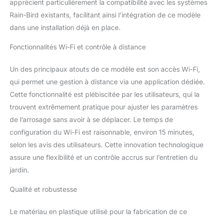
apprécient particulièrement la compatibilité avec les systèmes
l'arrosage après
Rain-Bird existants, facilitant ainsi l’intégration de ce modèle
l'épuisement du délai
dans une installation déjà en place.
réglé. Le WiFi fonctionne
comme une
Fonctionnalités Wi-Fi et contrôle à distance
télécommande sans fil
pour votre système
d'irrigation pendant un
Un des principaux atouts de ce modèle est son accès Wi-Fi,
site ou un système de
qui permet une gestion à distance via une application dédiée.
surveillance et de
Cette fonctionnalité est plébiscitée par les utilisateurs, qui la
contrôle basé sur
trouvent extrêmement pratique pour ajuster les paramètres
Internet en dehors du
site Réglage automatique
de l’arrosage sans avoir à se déplacer. Le temps de
des conditions
configuration du Wi-Fi est raisonnable, environ 15 minutes,
météorologiques pour
selon les avis des utilisateurs. Cette innovation technologique
des changements
assure une flexibilité et un contrôle accrus sur l’entretien du
quotidiens d'utilisation,
jardin.
économisant jusqu'à 50
% d'eau.
Qualité et robustesse
Le matériau en plastique utilisé pour la fabrication de ce