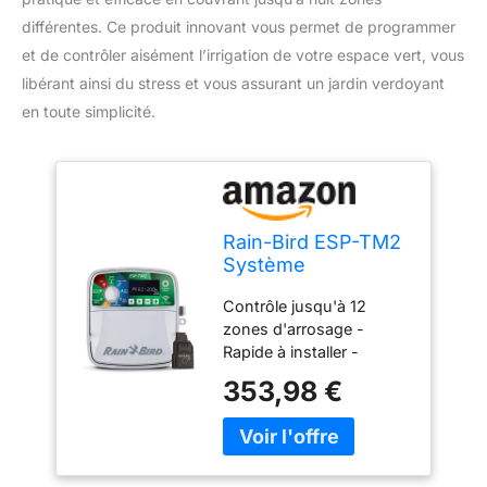
différentes. Ce produit innovant vous permet de programmer
et de contrôler aisément l’irrigation de votre espace vert, vous
libérant ainsi du stress et vous assurant un jardin verdoyant
en toute simplicité.
Rain-Bird ESP-TM2
Système
d'arrosage sans fil
Contrôle jusqu'à 12
pour intérieur ou
zones d'arrosage -
extérieur 8 zones.
Rapide à installer -
Convient pour les
353,98 €
installations intérieures
ou extérieures - Cordon
d'alimentation extérieur
de 1,8 m installé en usine