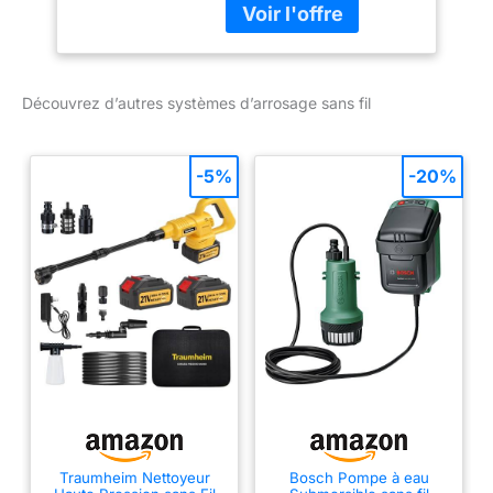
d'alimentation extérieur
de 1,8 m installé en usine
pour votre commodité.
Simple à programmer.
Découvrez d’autres systèmes d’arrosage sans fil
Programmez rapidement
un programme en
seulement 3 étapes.
-5%
-20%
Grand écran LCD
rétroéclairé pour une
meilleure visibilité dans
des conditions de faible
luminosité et de lumière
directe du soleil.
Connectivité Wi-Fi.
Fonctionnalités
avancées. Contractor
Default vous permet de
sauvegarder et restaurer
facilement votre
programme
Traumheim Nettoyeur
Bosch Pompe à eau
personnalisé. Retardez