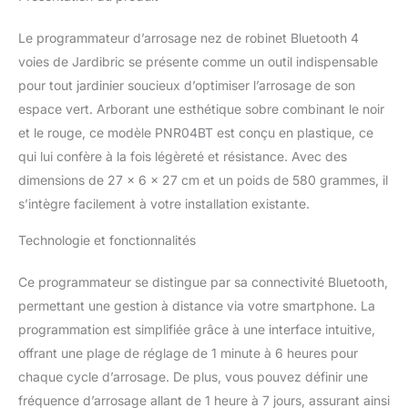
simples et rapides depuis
un smartphone, sans
Le programmateur d’arrosage nez de robinet Bluetooth 4
WiFi ni connexion
voies de Jardibric se présente comme un outil indispensable
internet.
pour tout jardinier soucieux d’optimiser l’arrosage de son
PROGRAMMATION
espace vert. Arborant une esthétique sobre combinant le noir
AUTOMATIQUE
INTÉGRÉE – Durée
et le rouge, ce modèle PNR04BT est conçu en plastique, ce
réglable de 1 minute à 6
qui lui confère à la fois légèreté et résistance. Avec des
heures et fréquence de 1
dimensions de 27 x 6 x 27 cm et un poids de 580 grammes, il
heure à 7 jours. UN
s’intègre facilement à votre installation existante.
PROGRAMME UNIQUE
POUR GESTION
Technologie et fonctionnalités
SIMPLIFIÉE – Idéal pour
une utilisation claire et
Ce programmateur se distingue par sa connectivité Bluetooth,
intuitive au quotidien.
PARFAIT POUR JARDIN,
permettant une gestion à distance via votre smartphone. La
TERRASSE ET SERRE –
programmation est simplifiée grâce à une interface intuitive,
Automatise l’arrosage de
offrant une plage de réglage de 1 minute à 6 heures pour
plusieurs zones avec
chaque cycle d’arrosage. De plus, vous pouvez définir une
une seule installation. ⚠️
En raison de sa
fréquence d’arrosage allant de 1 heure à 7 jours, assurant ainsi