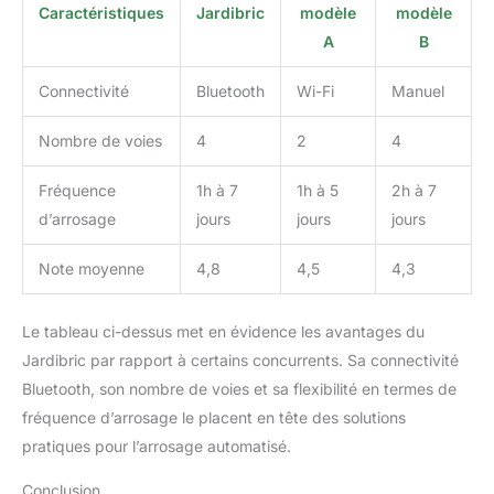
Caractéristiques
Jardibric
modèle
modèle
A
B
Connectivité
Bluetooth
Wi-Fi
Manuel
Nombre de voies
4
2
4
Fréquence
1h à 7
1h à 5
2h à 7
d’arrosage
jours
jours
jours
Note moyenne
4,8
4,5
4,3
Le tableau ci-dessus met en évidence les avantages du
Jardibric par rapport à certains concurrents. Sa connectivité
Bluetooth, son nombre de voies et sa flexibilité en termes de
fréquence d’arrosage le placent en tête des solutions
pratiques pour l’arrosage automatisé.
Conclusion