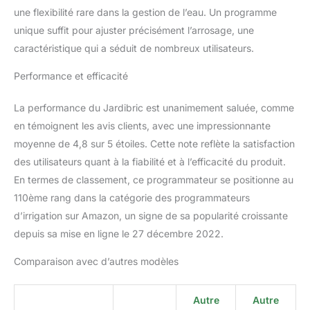
conception, ce
une flexibilité rare dans la gestion de l’eau. Un programme
programmateur ne
unique suffit pour ajuster précisément l’arrosage, une
dispose pas de
caractéristique qui a séduit de nombreux utilisateurs.
fonctionnalités de
protection contre le gel. Il
Performance et efficacité
est important de prendre
des précautions
La performance du Jardibric est unanimement saluée, comme
appropriées pendant la
saison hivernale pour
en témoignent les avis clients, avec une impressionnante
éviter d'endommager le
moyenne de 4,8 sur 5 étoiles. Cette note reflète la satisfaction
dispositif. Cela peut
des utilisateurs quant à la fiabilité et à l’efficacité du produit.
inclure le démontage du
En termes de classement, ce programmateur se positionne au
programmateur et son
rangement à l'intérieur,
110ème rang dans la catégorie des programmateurs
dans un endroit sec et à
d’irrigation sur Amazon, un signe de sa popularité croissante
l'abri du gel. ❄️
depuis sa mise en ligne le 27 décembre 2022.
Comparaison avec d’autres modèles
Autre
Autre