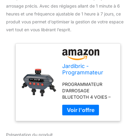
arrosage précis. Avec des réglages allant de 1 minute à 6
heures et une fréquence ajustable de 1 heure à 7 jours, ce
produit vous permet d’optimiser la gestion de votre espace
vert tout en vous libérant l’esprit.
Jardibric -
Programmateur
d’Arrosage
PROGRAMMATEUR
Bluetooth 4 Voies
D’ARROSAGE
pour Nez de
BLUETOOTH 4 VOIES –
Robinet - Réglage 1
Permet de gérer jusqu’à
Min à 6 h -
quatre zones d’arrosage
Fréquence 1 h à 7
à partir d’un seul robinet.
Jours - Arrosage
CONTRÔLE VIA
Automatique Jardin
CONNEXION
et Terrasse
Présentation du produit
BLUETOOTH – Réglages