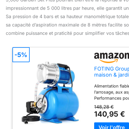
impressionnant de 5 000 litres par heure, elle garantit 
Sa pression de 4 bars et sa hauteur manométrique totale
sa capacité d’aspiration maximale de 8 mètres facilite s
combine puissance et praticité pour simplifier vos tâche
-5%
FOTING Groupe
maison & jard
45 m, pressio
Alimentation fiabl
protection su
l’arrosage, aux as
Performances pour
hauteur de refoule
148,28 €
Pression plus stab
140,95 €
lisser le débit et
mécanique & mano
en marche < 1,5 b