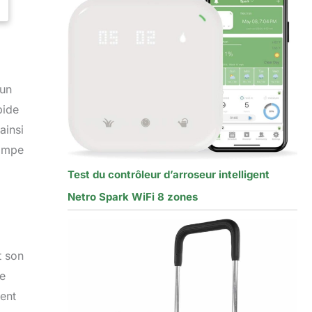
 un
pide
ainsi
pompe
Test du contrôleur d’arroseur intelligent
Netro Spark WiFi 8 zones
t son
le
lent