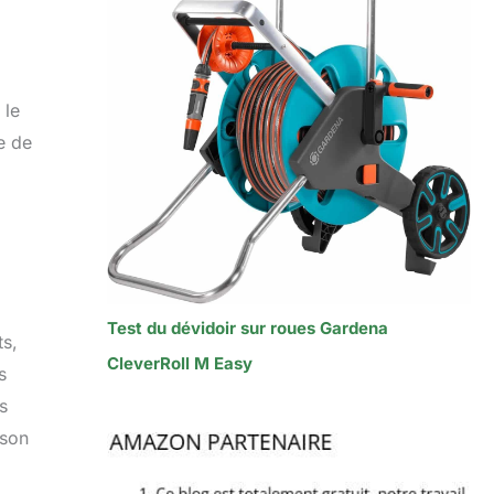
 le
e de
Test du dévidoir sur roues Gardena
ts,
CleverRoll M Easy
s
s
 son