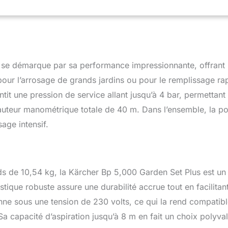
ants robustes & protections : composants inox + protection
hauffe. Remarque : préfiltre non inclus ; remplir la pompe avant
en service (amorçage).
se démarque par sa performance impressionnante, offrant
 pour l’arrosage de grands jardins ou pour le remplissage ra
tit une pression de service allant jusqu’à 4 bar, permettant 
auteur manométrique totale de 40 m. Dans l’ensemble, la 
age intensif.
ds de 10,54 kg, la Kärcher Bp 5,000 Garden Set Plus est un
ique robuste assure une durabilité accrue tout en facilitan
onne sous une tension de 230 volts, ce qui la rend compatib
Sa capacité d’aspiration jusqu’à 8 m en fait un choix polyva