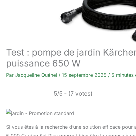
Test : pompe de jardin Kärche
puissance 650 W
Par
Jacqueline Quénel
/
15 septembre 2025
/
5 minutes 
5/5 - (7 votes)
Si vous êtes à la recherche d’une solution efficace pour 
5,000 Garden Set Plus pourrait bien être la réponse à v