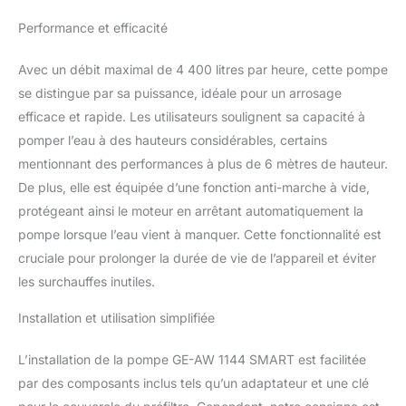
plusieurs appareils
Performance et efficacité
SMART Einhell et de
coordonner leur
Avec un débit maximal de 4 400 litres par heure, cette pompe
fonctionnement via
se distingue par sa puissance, idéale pour un arrosage
l’application. Commande
basée sur les données
efficace et rapide. Les utilisateurs soulignent sa capacité à
météo du moment
pomper l’eau à des hauteurs considérables, certains
également possible.
mentionnant des performances à plus de 6 mètres de hauteur.
Qualité – Le groupe de
De plus, elle est équipée d’une fonction anti-marche à vide,
surpression automatique
est doté d’une poignée
protégeant ainsi le moteur en arrêtant automatiquement la
de transport, de
pompe lorsque l’eau vient à manquer. Cette fonctionnalité est
garnitures mécaniques
cruciale pour prolonger la durée de vie de l’appareil et éviter
haute qualité et d’un
les surchauffes inutiles.
affichage LED indiquant
l’état de la pompe.
Installation et utilisation simplifiée
Protection – Bouchon de
purge pour la protection
L’installation de la pompe GE-AW 1144 SMART est facilitée
contre le gel, fonction
anti-marche à vide,
par des composants inclus tels qu’un adaptateur et une clé
protection thermique,