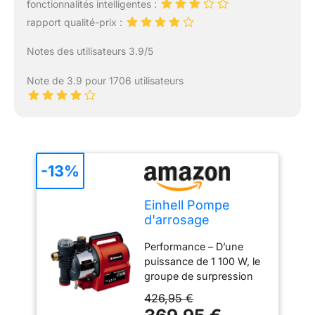
fonctionnalités intelligentes :
rapport qualité-prix :
Notes des utilisateurs 3.9/5
Note de 3.9 pour 1706 utilisateurs
-13%
Einhell Pompe
d'arrosage
automatique GE-AW
Performance – D’une
1144 SMART
puissance de 1 100 W, le
groupe de surpression
automatique GE-AW
426,95 €
1144 SMART Einhell