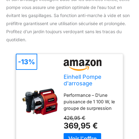
pompe vous assure une gestion optimale de l’eau tout en
évitant les gaspillages. Sa fonction anti-marche à vide et son
préfiltre garantissent une utilisation sécurisée et prolongée.
Profitez d’un jardin toujours verdoyant sans les tracas du
quotidien.
-13%
Einhell Pompe
d'arrosage
automatique GE-AW
Performance – D’une
1144 SMART
puissance de 1 100 W, le
groupe de surpression
automatique GE-AW
426,95 €
1144 SMART Einhell
369,95 €
fournit jusqu’à 4 400 l
d’eau claire par heure