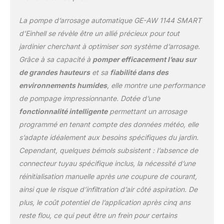
application mobile.
Interconnectable –
La pompe d’arrosage automatique GE-AW 1144 SMART
Possibilité de relier
plusieurs appareils
d’Einhell se révèle être un allié précieux pour tout
SMART Einhell et de
jardinier cherchant à optimiser son système d’arrosage.
coordonner leur
Grâce à sa capacité à
pomper efficacement l’eau sur
fonctionnement via
de grandes hauteurs
et sa
fiabilité dans des
l’application. Commande
basée sur les données
environnements humides
, elle montre une performance
météo du moment
de pompage impressionnante. Dotée d’une
également possible.
fonctionnalité intelligente
permettant un arrosage
Qualité – Le groupe de
programmé en tenant compte des données météo, elle
surpression automatique
est doté d’une poignée
s’adapte idéalement aux besoins spécifiques du jardin.
de transport, de
Cependant, quelques bémols subsistent : l’absence de
garnitures mécaniques
connecteur tuyau spécifique inclus, la nécessité d’une
haute qualité et d’un
réinitialisation manuelle après une coupure de courant,
affichage LED indiquant
ainsi que le risque d’infiltration d’air côté aspiration. De
l’état de la pompe.
Protection – Bouchon de
plus, le coût potentiel de l’application après cinq ans
purge pour la protection
reste flou, ce qui peut être un frein pour certains
contre le gel, fonction