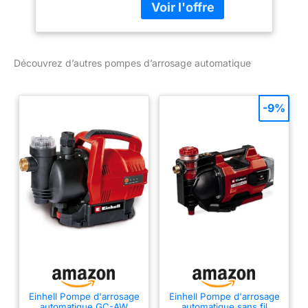
avec une pression
maximale de 4,8 bar.
Fonction automatique –
Grâce à sa fonction
Découvrez d’autres pompes d’arrosage automatique
automatique, le groupe
de surpression se met en
marche ou s’arrête
-9%
automatiquement si un
besoin en eau ou une
chute de pression est
détecté(e). Fonction
SMART – Commande
manuelle de la pompe,
arrosage programmé ou
arrosage intelligent
réglables à tout moment
et où que l’on se trouve
grâce à la commande
intelligente par
application mobile.
Einhell Pompe d'arrosage
Einhell Pompe d'arrosage
Interconnectable –
automatique GC-AW
automatique sans fil