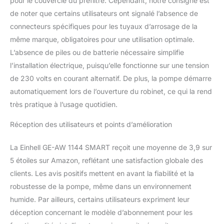
pour le couvercle du préfiltre. Cependant, notre consigne est
clapet antiretour et
de noter que certains utilisateurs ont signalé l’absence de
préfiltre protégeant la
connecteurs spécifiques pour les tuyaux d’arrosage de la
pompe des dommages
et impuretés. Raccords –
même marque, obligatoires pour une utilisation optimale.
Pompe équipée d’un
L’absence de piles ou de batterie nécessaire simplifie
raccord de pression 33
l’installation électrique, puisqu’elle fonctionne sur une tension
mm (filet. int. 1") et d’un
de 230 volts en courant alternatif. De plus, la pompe démarre
raccord d’aspiration 42
mm (filet. ext. 1 1/4"), et
automatiquement lors de l’ouverture du robinet, ce qui la rend
vendue avec un
très pratique à l’usage quotidien.
adaptateur pour tuyaux
de 33,3 mm (filet. ext.
Réception des utilisateurs et points d’amélioration
1").
La Einhell GE-AW 1144 SMART reçoit une moyenne de 3,9 sur
5 étoiles sur Amazon, reflétant une satisfaction globale des
clients. Les avis positifs mettent en avant la fiabilité et la
robustesse de la pompe, même dans un environnement
humide. Par ailleurs, certains utilisateurs expriment leur
déception concernant le modèle d’abonnement pour les