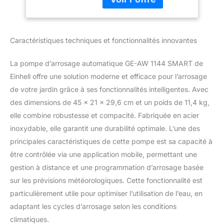
avec une pression
maximale de 4,8 bar.
Fonction automatique –
Grâce à sa fonction
Caractéristiques techniques et fonctionnalités innovantes
automatique, le groupe
de surpression se met en
La pompe d’arrosage automatique GE-AW 1144 SMART de
marche ou s’arrête
Einhell offre une solution moderne et efficace pour l’arrosage
automatiquement si un
besoin en eau ou une
de votre jardin grâce à ses fonctionnalités intelligentes. Avec
chute de pression est
des dimensions de 45 x 21 x 29,6 cm et un poids de 11,4 kg,
détecté(e). Fonction
elle combine robustesse et compacité. Fabriquée en acier
SMART – Commande
inoxydable, elle garantit une durabilité optimale. L’une des
manuelle de la pompe,
arrosage programmé ou
principales caractéristiques de cette pompe est sa capacité à
arrosage intelligent
être contrôlée via une application mobile, permettant une
réglables à tout moment
gestion à distance et une programmation d’arrosage basée
et où que l’on se trouve
sur les prévisions météorologiques. Cette fonctionnalité est
grâce à la commande
intelligente par
particulièrement utile pour optimiser l’utilisation de l’eau, en
application mobile.
adaptant les cycles d’arrosage selon les conditions
Interconnectable –
climatiques.
Possibilité de relier