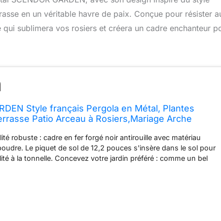
errasse en un véritable havre de paix. Conçue pour résister a
ue qui sublimera vos rosiers et créera un cadre enchanteur p
EN Style français Pergola en Métal, Plantes
rrasse Patio Arceau à Rosiers,Mariage Arche
ardin 271x207x207 CM Noir
lité robuste : cadre en fer forgé noir antirouille avec matériau
oudre. Le piquet de sol de 12,2 pouces s'insère dans le sol pour
ilité à la tonnelle. Concevez votre jardin préféré : comme un bel
lantez vos plantes grimpantes préférées selon les différentes
s vignes grimpantes, les roses, les gloires du matin, les
nes. Le bricolage peut également décorer le gazebo avec des
ile. (Produit Non Inclus Assez Lumières Ou Voile) Avec de
anticorrosives et antirouille : forte résistance au vent. Tonnelle
acile à positionner ou à déplacer. Dimensions de l'unité : H 9 pi x P