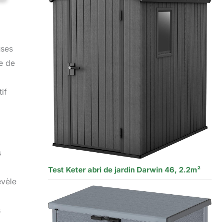
uses
e de
if
s
Test Keter abri de jardin Darwin 46, 2.2m²
évèle
s