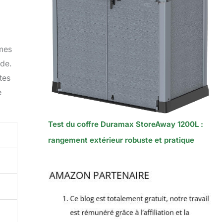
èmes
ide.
tes
e
Test du coffre Duramax StoreAway 1200L :
rangement extérieur robuste et pratique