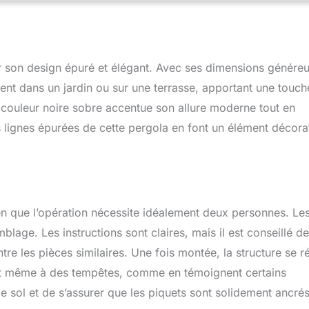
lon confortable multifonctionnel dans le jardin : ajoutez des
bles pour devenir une aire de repos pour le déjeuner, une arche
tres cérémonies en plein air. Installation facile d'un belvédère
t : assemblage multijoueur amusant, fourni des instructions
son design épuré et élégant. Avec ses dimensions génére
lques attaches supplémentaires.
ent dans un jardin ou sur une terrasse, apportant une touch
 couleur noire sobre accentue son allure moderne tout en
lignes épurées de cette pergola en font un élément décorat
en que l’opération nécessite idéalement deux personnes. Le
mblage. Les instructions sont claires, mais il est conseillé de
ntre les pièces similaires. Une fois montée, la structure se r
s et même à des tempêtes, comme en témoignent certains
 le sol et de s’assurer que les piquets sont solidement ancré