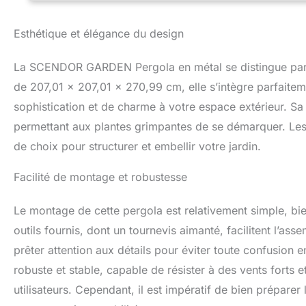
6,8 pi. Un coin sa
chaises et des ta
Esthétique et élégance du design
de mariage ou d'au
de jardin bien fai
La SCENDOR GARDEN Pergola en métal se distingue par 
détaillées et que
de 207,01 x 207,01 x 270,99 cm, elle s’intègre parfaitem
sophistication et de charme à votre espace extérieur. Sa
permettant aux plantes grimpantes de se démarquer. Les 
de choix pour structurer et embellir votre jardin.
Facilité de montage et robustesse
Le montage de cette pergola est relativement simple, bi
outils fournis, dont un tournevis aimanté, facilitent l’asse
prêter attention aux détails pour éviter toute confusion e
robuste et stable, capable de résister à des vents fort
utilisateurs. Cependant, il est impératif de bien préparer