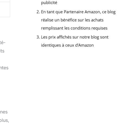
té-
its
ntes
gnes
plus,