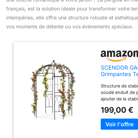
français, est la solution idéale pour transformer votre t
intempéries, elle offre une structure robuste et esthétiq
vos moments de détente ou vos événements spéciaux.
SCENDOR GARD
Grimpantes Te
Colonne de J
Structure de stabi
soudé enduit de p
ajouter de la stab
ajout au jardin. P
199,00 €
saisons. Comme le
glycines, les vig
lumières ou un vo
bonnes propriétés 
en arc de jardin f