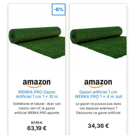
: 13650 points/m² avec
-6%
un poids total de 1254
g/m² garantissant une
qualité supérieure
Composition des fibres :
Mélange de fibre
monofilament PE droite
et PP frisée en vert
émeraude et citron vert
Garantie fabricant : 5 ans
en usage ornemental
pour terrasse, balcon,
patio et véranda
WERKA PRO Gazon
Gazon artificiel 1 cm
Artificiel 1 cm 1 x 10 m
WERKA PRO 1 x 4 m soit
Soit 10m²
4m², vert
Esthétisme et naturel : Avec son
Le gazon ne pousse pas dans
coloris vert vif, le gazon
vos espaces extérieurs ?
artificiel WERKA PRO apporte
Découvrez ce gazon artificiel
une touche d'esthétisme à votre
très bien imité de la marque
jardin tout en conservant un
d'accessoires de jardin
67,19 €
34,36 €
aspect naturel Adaptabilité et
Werkapro. En polyéthylène, ce
63,19 €
personnalisation : Ce gazon
gazon de couleur verte a une