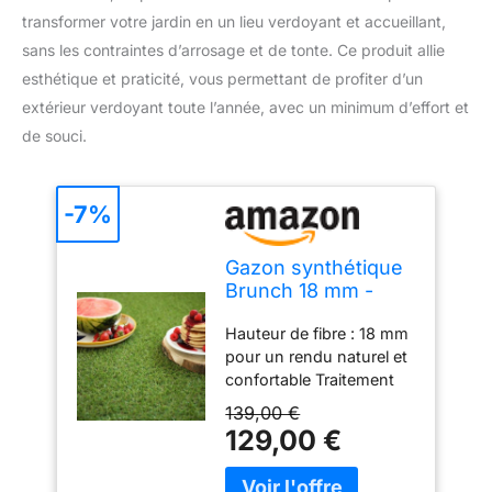
transformer votre jardin en un lieu verdoyant et accueillant,
sans les contraintes d’arrosage et de tonte. Ce produit allie
esthétique et praticité, vous permettant de profiter d’un
extérieur verdoyant toute l’année, avec un minimum d’effort et
de souci.
-7%
Gazon synthétique
Brunch 18 mm -
Rouleau de 3.00m x
Hauteur de fibre : 18 mm
4m
pour un rendu naturel et
confortable Traitement
UV : Résistant au chlore
139,00 €
et aux rayons ultraviolets
129,00 €
pour une durabilité
optimale Poids du