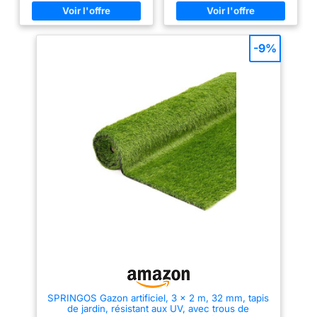
artificiel est présenté en
épaisseur de 1 cm. Il est
plusieurs dimensions, vous
perméable à l'eau et facile à
permettant de l'adapter
installer : vous pouvez le
parfaitement à la superficie de
découper aux dimensions
votre espace extérieur. Il peut
souhaitées. Son nettoyage
-9%
également être découpé aux
s'effectue simplement au jet
dimensions souhaitées pour une
d'eau. Ce gazon artificiel sera
personnalisation maximale
idéal pour habiller le sol de
Durabilité et résistance : Grâce
votre balcon, votre terrasse ou
à son traitement anti-UV, le
encore le pourtour de votre
gazon artificiel WERKA PRO
piscine ! matière : polyéthylène
résiste aux rayons du soleil,
- couleur : vert - fibre du gazon
prolongeant ainsi sa durée de
: fibrillée - support : latex percé
vie. Sa matière en polyéthylène
noir à couche unique -
garantit sa durabilité Facilité
épaisseur : 1 cm dimensions : 1
d'entretien : Le nettoyage de ce
x 4 mètres - superficie : 4 m² -
gazon artificiel s'effectue
grammage : 1000 g/m² -
simplement au jet d'eau. De
nettoyage : jet d'eau - se coupe
plus, son support en latex percé
à la dimension souhaitée -
noir le rend perméable à l'eau,
traitement anti UV - perméable à
évitant ainsi les flaques d'eau
l'eau Gazon artificiel antiglisse
stagnantes Confort et douceur :
agréable au toucher
Avec une épaisseur de 1 cm et
une fibre fibrillée, ce gazon
artificiel offre un toucher doux
et agréable, idéal pour les
pieds nus lors des beaux jours
SPRINGOS Gazon artificiel, 3 x 2 m, 32 mm, tapis
de jardin, résistant aux UV, avec trous de