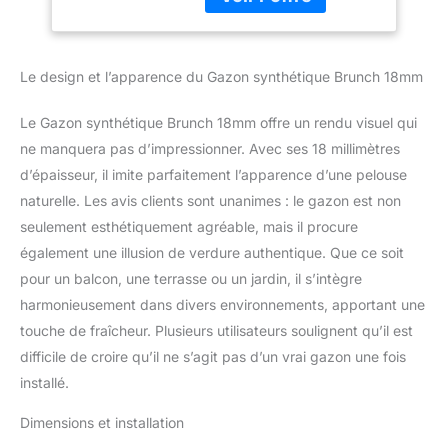
produit : 15.08 kg
Dimensions du rouleau :
3.00m x 4m offrant une
surface de 12 m² pour
Le design et l’apparence du Gazon synthétique Brunch 18mm
aménager vos espaces
extérieurs Densité élevée
Le Gazon synthétique Brunch 18mm offre un rendu visuel qui
: 13650 points/m² avec
ne manquera pas d’impressionner. Avec ses 18 millimètres
un poids total de 1254
g/m² garantissant une
d’épaisseur, il imite parfaitement l’apparence d’une pelouse
qualité supérieure
naturelle. Les avis clients sont unanimes : le gazon est non
Composition des fibres :
seulement esthétiquement agréable, mais il procure
Mélange de fibre
également une illusion de verdure authentique. Que ce soit
monofilament PE droite
et PP frisée en vert
pour un balcon, une terrasse ou un jardin, il s’intègre
émeraude et citron vert
harmonieusement dans divers environnements, apportant une
Garantie fabricant : 5 ans
touche de fraîcheur. Plusieurs utilisateurs soulignent qu’il est
en usage ornemental
difficile de croire qu’il ne s’agit pas d’un vrai gazon une fois
pour terrasse, balcon,
patio et véranda
installé.
Dimensions et installation