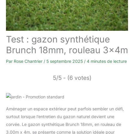
Test : gazon synthétique
Brunch 18mm, rouleau 3x4m
Par
Rose Chantrier
/
5 septembre 2025
/
4 minutes de lecture
5/5 - (6 votes)
Aménager un espace extérieur peut parfois sembler un défi,
surtout lorsque l’entretien du gazon naturel devient une
corvée. Le gazon synthétique Brunch 18mm, en rouleau de
3.00m x 4m, se présente comme la solution idéale pour