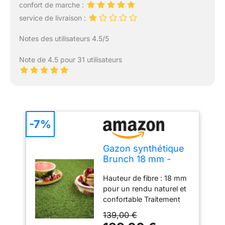
confort de marche :
service de livraison :
Notes des utilisateurs 4.5/5
Note de 4.5 pour 31 utilisateurs
-7%
Gazon synthétique
Brunch 18 mm -
Rouleau de 3.00m x
Hauteur de fibre : 18 mm
4m
pour un rendu naturel et
confortable Traitement
UV : Résistant au chlore
139,00 €
et aux rayons ultraviolets