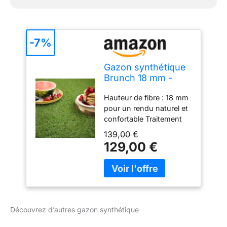
-7%
Gazon synthétique
Brunch 18 mm -
Rouleau de 3.00m x
Hauteur de fibre : 18 mm
4m
pour un rendu naturel et
confortable Traitement
UV : Résistant au chlore
139,00 €
et aux rayons ultraviolets
129,00 €
pour une durabilité
optimale Poids du
produit : 15.08 kg
Dimensions du rouleau :
3.00m x 4m offrant une
surface de 12 m² pour
Découvrez d’autres gazon synthétique
aménager vos espaces
extérieurs Densité élevée