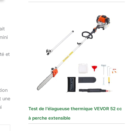
ait
mini
té et
tion
t une
i
Test de l’élagueuse thermique VEVOR 52 cc
à perche extensible