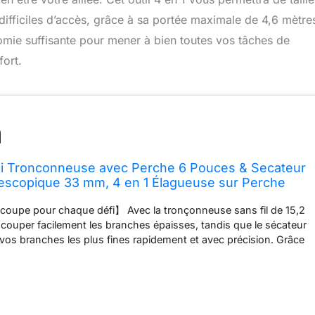
ifficiles d’accès, grâce à sa portée maximale de 4,6 mètre
mie suffisante pour mener à bien toutes vos tâches de
fort.
ni Tronconneuse avec Perche 6 Pouces & Secateur
lescopique 33 mm, 4 en 1 Élagueuse sur Perche
 mAh Batteries, Portée Maximale 4,6 m
oupe pour chaque défi】 Avec la tronçonneuse sans fil de 15,2
ouper facilement les branches épaisses, tandis que le sécateur
os branches les plus fines rapidement et avec précision. Grâce
sion télescopique, vous pouvez facilement atteindre des branches
elle, simplement confortablement depuis le sol. Parfait pour les
es fruitiers ou même les haies hautes – cet ensemble rend votre
Flexible à n'importe quelle hauteur – Perche télescopique de 1,5
e télescopique extensible vous permet de travailler jusqu'à 4,5