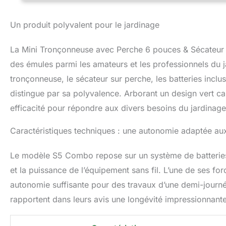
m de hauteur, ce q
confortablement. 
Un produit polyvalent pour le jardinage
toujours trouver 
verticalement ou 
La Mini Tronçonneuse avec Perche 6 pouces & Sécateur 
de 4000 mAh 】 Av
jusqu'à 8 heures
des émules parmi les amateurs et les professionnels du j
batterie est rapid
tronçonneuse, le sécateur sur perche, les batteries incluse
travailler 【Moteu
distingue par sa polyvalence. Arborant un design vert car
moteur sans balai
vie plus longue. 
efficacité pour répondre aux divers besoins du jardinage
l'électricité et r
【Tronçonneuse de 
Caractéristiques techniques : une autonomie adaptée au
de sécurité, vous
réservoir d'huile
Le modèle S5 Combo repose sur un système de batteries L
toujours bien lub
tendre la chaîne 
et la puissance de l’équipement sans fil. L’une de ses f
– Rapide, sûr, préc
autonomie suffisante pour des travaux d’une demi-journée
sécateur et c'est
rapportent dans leurs avis une longévité impressionnante 
quelques seconde
tronçonneuse, pou