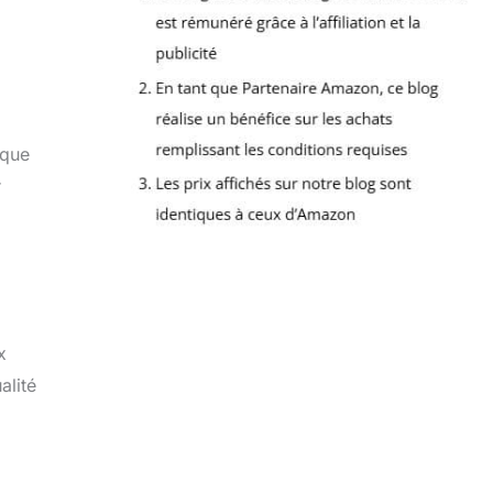
 que
r
x
alité