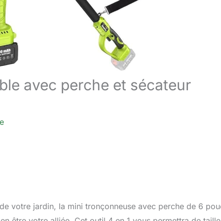
able avec perche et sécateur
re
n de votre jardin, la mini tronçonneuse avec perche de 6 po
 être votre alliée. Cet outil 4 en 1 vous permettra de taille