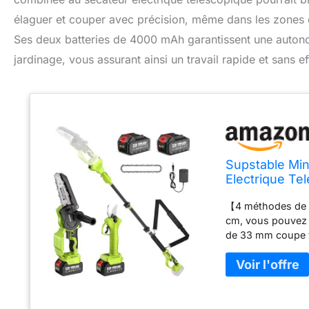
élaguer et couper avec précision, même dans les zones d
Ses deux batteries de 4000 mAh garantissent une autono
jardinage, vous assurant ainsi un travail rapide et sans ef
Supstable Mi
Electrique Te
avec 2 * 4000
【4 méthodes de c
cm, vous pouvez c
de 33 mm coupe v
à la tige d'exten
hautes – sans éch
rosiers, les arbr
jardin en forme 【
m à 4,5 m】 La tig