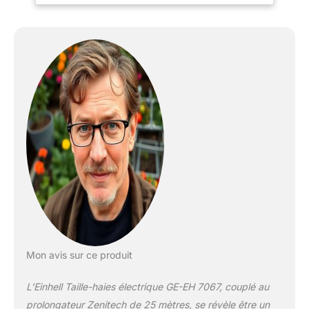
produit 1: Anti-
arrachement du câble
produit 2: Couleur:
orange produit 2:
Rallonge 25 m produit 2:
Normes NF et CE
Mon avis sur ce produit
L’Einhell Taille-haies électrique GE-EH 7067, couplé au
prolongateur Zenitech de 25 mètres, se révèle être un