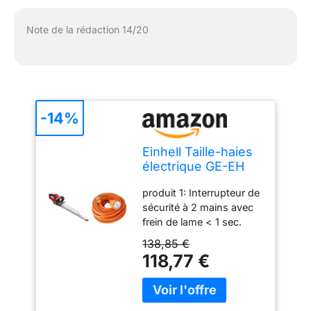
Note de la rédaction 14/20
-14%
Einhell Taille-haies
électrique GE-EH
7067 (700 W,
produit 1: Interrupteur de
Longueur de coupe
sécurité à 2 mains avec
67 cm) & Zenitech -
frein de lame < 1 sec.
Prolongateur 16A
produit 1: Lames en acier
HO5VV-F 2x1,5
138,85 €
découpées au laser et
Orange 25m
118,77 €
affûtées au diamant
produit 1: Engrenage
métallique pour une
longue durée de vie