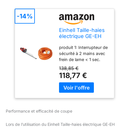
-14%
Einhell Taille-haies
électrique GE-EH
7067 (700 W,
produit 1: Interrupteur de
Longueur de coupe
sécurité à 2 mains avec
67 cm) & Zenitech -
frein de lame < 1 sec.
Prolongateur 16A
produit 1: Lames en acier
HO5VV-F 2x1,5
138,85 €
découpées au laser et
Orange 25m
118,77 €
affûtées au diamant
produit 1: Engrenage
métallique pour une
longue durée de vie
produit 1: Anti-
arrachement du câble
Performance et efficacité de coupe
produit 2: Couleur:
orange produit 2:
Lors de l’utilisation du Einhell Taille-haies électrique GE-EH
Rallonge 25 m produit 2: