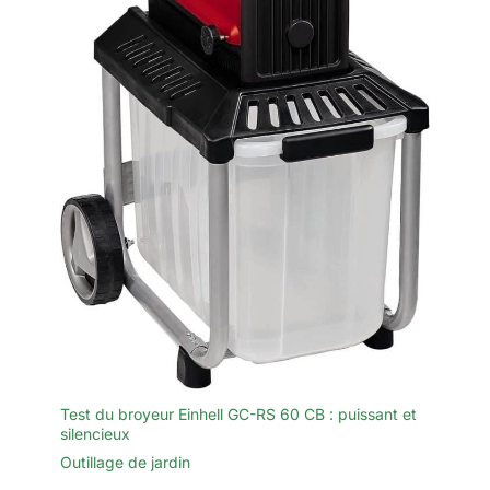
conviviale comprend une
poignée ergonomique
antidérapante pour une prise en
main confortable, ainsi qu’un
verrouillage de sécurité pour
éviter les démarrages
accidentels. L’emballage
comprend également des
lunettes de protection, des
gants et une bandoulière pour
un travail sûr, pratique et sans
fatigue.
Test du broyeur Einhell GC-RS 60 CB : puissant et
silencieux
Outillage de jardin