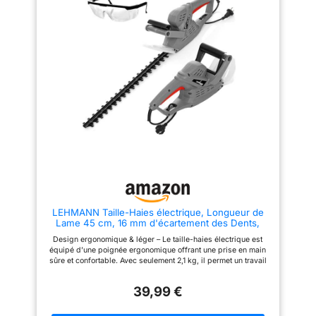
Acier de 40 cm】Le taille-haies
taille-haies électrique convainc
sur perche, équipé de lames en
avec ses lames de 52 cm en
acier trempé de 40 cm, peut
acier allié et son design à
couper des branches jusqu’à
double tranchant. Il coupe
15,8 mm d’épaisseur, à 25 000
facilement les branches jusqu'à
tr/min, vous offrant une
un diamètre de 1,5 cm, permet
expérience de coupe premium
des coupes précises en une
et rendant la taille facile pour
seule passe et réduit les
répondre à tous vos besoins
retouches gênantes. Moteur
d’élagage. 🌳【Moteur en cuivre
haute performance sans balais
pur de 550 W】Doté d’un
pour un entretien minimal : ce
puissant moteur en cuivre pur
taille-haie sans fil avec batterie
de 550 W, ce taille-haies sans
et chargeur a un moteur de 15
fil délivre une puissance
000 tr/min. Par rapport aux
constante et élevée pour tailler
moteurs à combustion, il n'y a
sans effort les branches
pas d'entretien complexe, ce
épaisses et les arbustes
qui vous permet d'économiser
denses. Le moteur en cuivre pur
du temps et des coûts à long
de qualité supérieure garantit
terme avec une forte puissance
des performances durables,
continue. POUVOIR DE
LEHMANN Taille-Haies électrique, Longueur de
une production de chaleur
BATTERIE DURABLE POUR UN
Lame 45 cm, 16 mm d'écartement des Dents,
réduite et une durée de vie
TRAVAIL SANS INTERRUPTION :
Puissance maximale 1500 W, Protection Antichoc,
prolongée, faisant de lui un outil
Équipée de deux batteries
Design ergonomique & léger – Le taille-haies électrique est
Poignée Ergonomique, Léger 2,1 kg, Gris
fiable pour tous vos travaux
lithium-ion de 3000 mAh, la
équipé d’une poignée ergonomique offrant une prise en main
d’entretien du jardin. 🌳【2
taille-haie permet jusqu’à 50
sûre et confortable. Avec seulement 2,1 kg, il permet un travail
Batteries Grande Capacité de
minutes de fonctionnement
sans fatigue, même lors d’utilisations prolongées. Performance
4000 mAh】Livré avec 2
continu. Vous évitez les
de coupe précise – La lame de 45 cm avec des couteaux en
batteries haute capacité de
interruptions de charge
39,99 €
acier à double action et un écartement de coupe de 16 mm
4000 mAh, offrant une
gênantes et travaillez de
garantit des coupes nettes et régulières sur les haies et
autonomie de 30 à 60 minutes
grandes surfaces en une seule
arbustes. Puissance élevée pour un travail efficace – Le taille