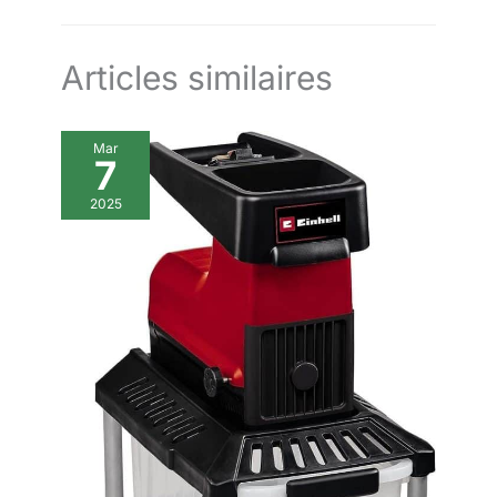
de bricolage et de jardinage : nos outils sont conçus pour
fois de coupe-bordures léger
durer, notre garantie aussi. Tous nos outils et batteries sont
pour divers travaux
garantis 2 ans et, si le consommateur enregistre le produit
d'aménagement paysager et de
dans les 30 jours suivant l'achat, 3 ans
sécateur fiable pour les petites
Articles similaires
branches. Il surpasse les
modèles de taille-haies
conventionnels et constitue
donc le premier choix pour des
Mar
travaux de jardinage efficaces
7
qui répondent à toutes les
exigences. Kit complet de
sécurité et d'accessoires –
2025
Sécurité et confort de série ! Ce
taille-haie sans fil est équipé de
deux interrupteurs de sécurité
(empêchant toute mise en
marche accidentelle), de
lunettes de protection et de
gants résistants aux coupures
pour vous protéger des éclats
et des lames tranchantes. Le kit
complet comprend également
un sac à outils pour le
rangement, un tournevis avec
des vis pour l'entretien et un
couvercle de lame pour un
rangement sûr.