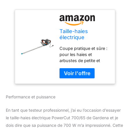
Taille-haies
électrique
PowerCut 700/65
Coupe pratique et sûre :
de Gardena : taille-
pour les haies et
haies avec moteur
arbustes de petite et
de 700 W, 65 cm de
grande taille, avec une
longueur de lame,
lame anti-blocage
écartement des
innovante pour plus de
dents de 27 mm,
protection ErgoLine : la
poignée
poignée ergonomique et
ergonomique et
Performance et puissance
la poignée
butée de protection
supplémentaire pratique
(9835-20)
garantissent plus de
En tant que testeur professionnel, j’ai eu l’occasion d’essayer
sécurité et de stabilité
le taille-haies électrique PowerCut 700/65 de Gardena et je
lors du travail Durable et
dois dire que sa puissance de 700 W m’a impressionné. Cette
innovante : la butée de