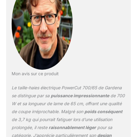
lors du travail Durable et
innovante : la butée de
protection protège les
lames lors de la coupe
près du sol ProZone :
meulage professionnel et
dents spéciales pour une
coupe sans effort, même
pour les grosses
branches La livraison
comprend : 1 taille-haies
électrique ComfortCut
Mon avis sur ce produit
700/65 de Gardena
Le taille-haies électrique PowerCut 700/65 de Gardena
se distingue par sa
puissance impressionnante
de 700
W et sa longueur de lame de 65 cm, offrant une qualité
de coupe irréprochable. Malgré son
poids conséquent
de 3,7 kg qui pourrait fatiguer lors d’une utilisation
prolongée, il reste
raisonnablement léger
pour sa
catégorie. J’apprécie particulièrement son
design