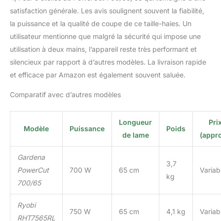
satisfaction générale. Les avis soulignent souvent la fiabilité,
la puissance et la qualité de coupe de ce taille-haies. Un
utilisateur mentionne que malgré la sécurité qui impose une
utilisation à deux mains, l’appareil reste très performant et
silencieux par rapport à d’autres modèles. La livraison rapide
et efficace par Amazon est également souvent saluée.
Comparatif avec d’autres modèles
Longueur
Pri
Modèle
Puissance
Poids
de lame
(appro
Gardena
3,7
PowerCut
700 W
65 cm
Variab
kg
700/65
Ryobi
750 W
65 cm
4,1 kg
Variab
RHT7565RL