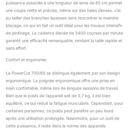
puissance associée à une longueur de lame de 65 cm permet
protection protège les
lames lors de la coupe
une coupe nette et précise, même sur des haies denses. J’ai
près du sol ProZone :
pu tailler des branches épaisses sans rencontrer le moindre
meulage professionnel et
blocage, ce qui en fait un outil idéal pour les travaux intensifs
dents spéciales pour une
de jardinage. La cadence élevée de 3400 courses par minute
coupe sans effort, même
pour les grosses
garantit une efficacité remarquable, rendant la taille rapide et
branches La livraison
sans effort.
comprend : 1 taille-haies
électrique ComfortCut
Confort et ergonomie
700/65 de Gardena
Le PowerCut 700/65 se distingue également par son design
ergonomique. La poignée ergonomique offre une prise en
main confortable, même lors de longues sessions de travail.
Bien que le poids de l’appareil soit de 3,7 kg, il est bien
équilibré, ce qui réduit la fatigue musculaire. Cependant, pour
certaines personnes, ce poids peut paraître un peu lourd
après une utilisation prolongée. Néanmoins, pour un outil de
cette puissance, il reste dans la norme des appareils