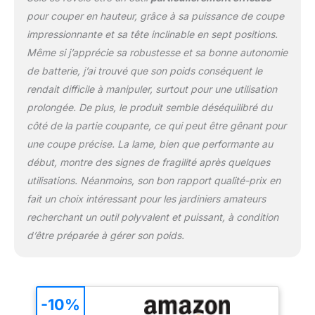
hauteur. Un moteur
pour couper en hauteur, grâce à sa puissance de coupe
monté sur la maintient la
impressionnante et sa tête inclinable en sept positions.
tondeuse parfaitement
Même si j’apprécie sa robustesse et sa bonne autonomie
équilibrée lorsqu'elle est
étendue, tandis que la
de batterie, j’ai trouvé que son poids conséquent le
bandoulière offre une
rendait difficile à manipuler, surtout pour une utilisation
utilisation sans fatigue.
prolongée. De plus, le produit semble déséquilibré du
LA DIFFÉRENCE POWER
côté de la partie coupante, ce qui peut être gênant pour
X-CHANGE - Notre
électronique intelligente
une coupe précise. La lame, bien que performante au
de batterie ABS et nos
début, montre des signes de fragilité après quelques
cellules Li-Ion haute
utilisations. Néanmoins, son bon rapport qualité-prix en
performance font de
fait un choix intéressant pour les jardiniers amateurs
notre batterie PXC l'une
recherchant un outil polyvalent et puissant, à condition
des plus sûres de
l'industrie et sent
d’être préparée à gérer son poids.
efficacité, fiabilité et
durabilité
-10%