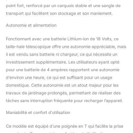
utilisation sans fatigue.
point fort, renforcé par un carquois stable et une sangle de
LA DIFFÉRENCE POWER
transport qui facilitent son stockage et son maniement.
X-CHANGE - Notre
électronique intelligente
Autonomie et alimentation
de batterie ABS et nos
cellules Li-Ion haute
Fonctionnant avec une batterie Lithium-ion de 18 Volts, ce
performance font de
notre batterie PXC l'une
taille-haie télescopique offre une autonomie appréciable, mais
des plus sûres de
il est vendu sans batterie ni chargeur, ce qui nécessite un
l'industrie et sent
investissement supplémentaire. Les utilisateurs ayant opté
efficacité, fiabilité et
pour une batterie de 4 ampères rapportent une autonomie
durabilité
d’environ une heure, ce qui est suffisant pour un usage
domestique. Cette autonomie est un atout majeur pour les
travaux de jardinage prolongés, permettant de réaliser des
tâches sans interruption fréquente pour recharger l’appareil.
Maniabilité et confort d’utilisation
Ce modèle est équipé d’une poignée en T qui facilite la prise