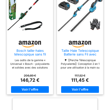
coupes ultra-propres et
un tranchant durable. La
lame en acier a une
longueur de coupe de
400 mm et un
espacement des dents
de 16 mm Design
allemand à son meilleur -
Une tête de coupe à 7
positions pour une
Bosch taille-haies
Taille Haie Telescopique
finition propre et bien
télescopique sans fil
Batterie sans Fil avec
rangée même lorsque
UniversalHedgePole 18
Perche 2 en 1
Les outils de la gamme «
🌳【Perche Télescopique
vous travaillez en
Universal » Bosch - polyvalents
Polyvalente】Conception 2 en 1
hauteur. Un moteur
et solides avec des solutions
pour une utilisation à la main ou
intelligentes pour de plus
en hauteur. L’outil mesure 70 cm
monté sur la maintient la
grands projets Idéal pour les
en version manuelle et s’étend
206,89 €
117,32 €
tondeuse parfaitement
haies hautes et larges Travail
jusqu’à 172 cm (perche 2
146,72 €
111,45 €
sans interruptions et coupes
sections) et 265 cm (perche 3
équilibrée lorsqu'elle est
nettes grâce au système anti-
sections). La perche
étendue, tandis que la
blocage électronique POWER
télescopique est dotée d’une
bandoulière offre une
FOR ALL ALLIANCE: 1 BATTERIE,
rallonge permettant d’atteindre
10+ MARQUES, 150+ OUTILS.
une hauteur totale de 4,45 m
utilisation sans fatigue.
Livré avec :
(calculée sur la base d’une
LA DIFFÉRENCE POWER
UniversalHedgePole 18, 1
personne mesurant 1,80 m
batterie, chargeur AL 1830 CV,
levant l’outil à hauteur d’épaule).
X-CHANGE - Notre