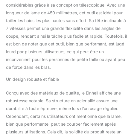
à 2,5 m Lame diamantée
considérables grâce à sa conception télescopique. Avec une
coupée au laser pour des
longueur de lame de 450 millimètres, cet outil est idéal pour
coupes ultra-propres et
tailler les haies les plus hautes sans effort. Sa tête inclinable à
un tranchant durable. La
7 vitesses permet une grande flexibilité dans les angles de
lame en acier a une
longueur de coupe de
coupe, rendant ainsi la tâche plus facile et rapide. Toutefois, il
400 mm et un
est bon de noter que cet outil, bien que performant, est jugé
espacement des dents
lourd par plusieurs utilisateurs, ce qui peut être un
de 16 mm Design
inconvénient pour les personnes de petite taille ou ayant peu
allemand à son meilleur -
Une tête de coupe à 7
de force dans les bras.
positions pour une
finition propre et bien
Un design robuste et fiable
rangée même lorsque
vous travaillez en
Conçu avec des matériaux de qualité, le Einhell affiche une
hauteur. Un moteur
robustesse notable. Sa structure en acier allié assure une
monté sur la maintient la
durabilité à toute épreuve, même lors d’un usage régulier.
tondeuse parfaitement
Cependant, certains utilisateurs ont mentionné que la lame,
équilibrée lorsqu'elle est
étendue, tandis que la
bien que performante, peut se courber facilement après
bandoulière offre une
plusieurs utilisations. Cela dit, la solidité du produit reste un