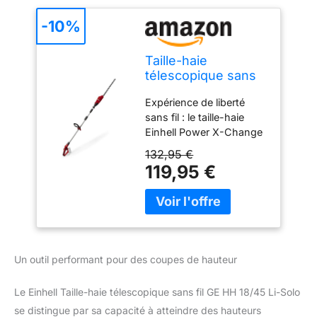
-10%
Taille-haie
télescopique sans
fil Einhell GE-HH
Expérience de liberté
18/45 Li T-Solo
sans fil : le taille-haie
Einhell Power X-Change
GE-HH 18/45 Li T
132,95 €
alimenté par batterie est
119,95 €
l'outil parfait pour couper
les haies, les buissons et
le feuillage d'arbres en
plein air à hauteur
télescopique en
aluminium - Réglable en
Un outil performant pour des coupes de hauteur
continu et extensible
jusqu'à 2,5 m. La
Le Einhell Taille-haie télescopique sans fil GE HH 18/45 Li-Solo
longueur de la tondeuse
se distingue par sa capacité à atteindre des hauteurs
peut être réglée de 1,6 m