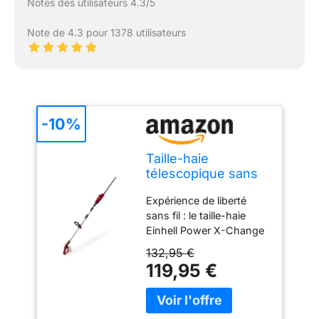
Notes des utilisateurs 4.3/5
Note de 4.3 pour 1378 utilisateurs
-10%
Taille-haie
télescopique sans
fil Einhell GE-HH
Expérience de liberté
18/45 Li T-Solo
sans fil : le taille-haie
Einhell Power X-Change
GE-HH 18/45 Li T
132,95 €
alimenté par batterie est
119,95 €
l'outil parfait pour couper
les haies, les buissons et
le feuillage d'arbres en