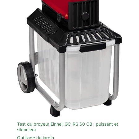
look moderne. La conception
conviviale comprend une
poignée ergonomique
antidérapante pour une prise en
main confortable, ainsi qu’un
verrouillage de sécurité pour
éviter les démarrages
accidentels. L’emballage
comprend également des
lunettes de protection, des
gants et une bandoulière pour
un travail sûr, pratique et sans
fatigue.
Test du broyeur Einhell GC-RS 60 CB : puissant et
silencieux
Outillage de jardin