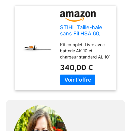
STIHL Taille-haie
sans Fil HSA 60,
Noir
Kit complet: Livré avec
batterie AK 10 et
chargeur standard AL 101
pour une utilisation
340,00 €
immédiate Performance
de coupe élevée: Taille-
haie puissant sans fil
offrant une efficacité
optimale pour vos
travaux de jardinage
Lames de haute qualité:
Lames précises
découpées au laser,
taillées au diamant et
durcies pour une