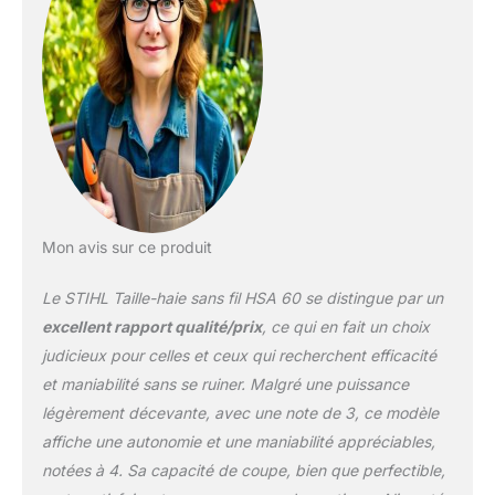
durabilité exceptionnelle
Maintien optimal des
branches: Conception
des lames en forme de
goutte assurant une
prise ferme et précise
lors de la coupe Confort
d'utilisation:
Ergonomique grâce à la
poignée multifonction
Mon avis sur ce produit
rotative permettant une
manipulation aisée dans
Le STIHL Taille-haie sans fil HSA 60 se distingue par un
toutes les positions
Caractéristiques
excellent rapport qualité/prix
, ce qui en fait un choix
techniques:
judicieux pour celles et ceux qui recherchent efficacité
Fonctionnement sans fil
et maniabilité sans se ruiner. Malgré une puissance
avec alimentation par
légèrement décevante, avec une note de 3, ce modèle
pile, vitesse de 3000
coups par minute et
affiche une autonomie et une maniabilité appréciables,
lames en acier allié
notées à 4. Sa capacité de coupe, bien que perfectible,
robuste Design moderne: