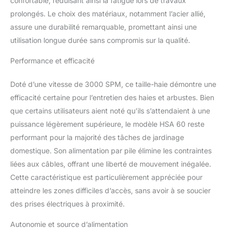
confortable, réduisant ainsi la fatigue lors de travaux
prise ferme et précise
prolongés. Le choix des matériaux, notamment l’acier allié,
lors de la coupe Confort
assure une durabilité remarquable, promettant ainsi une
d'utilisation:
utilisation longue durée sans compromis sur la qualité.
Ergonomique grâce à la
poignée multifonction
Performance et efficacité
rotative permettant une
manipulation aisée dans
toutes les positions
Doté d’une vitesse de 3000 SPM, ce taille-haie démontre une
Caractéristiques
efficacité certaine pour l’entretien des haies et arbustes. Bien
techniques:
que certains utilisateurs aient noté qu’ils s’attendaient à une
Fonctionnement sans fil
puissance légèrement supérieure, le modèle HSA 60 reste
avec alimentation par
performant pour la majorité des tâches de jardinage
pile, vitesse de 3000
coups par minute et
domestique. Son alimentation par pile élimine les contraintes
lames en acier allié
liées aux câbles, offrant une liberté de mouvement inégalée.
robuste Design moderne:
Cette caractéristique est particulièrement appréciée pour
Finition élégante en noir
atteindre les zones difficiles d’accès, sans avoir à se soucier
offrant un aspect
professionnel et
des prises électriques à proximité.
contemporain à votre
équipement de jardinage
Autonomie et source d’alimentation