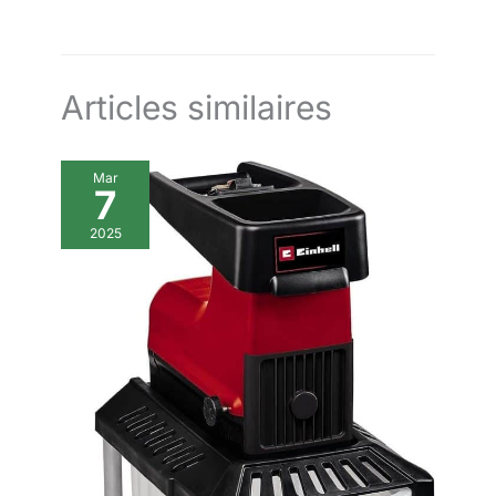
jeunes et moyennes haies, les rameaux fins, les haies
contre la fatigue des mains. La
blocage. Ce taille-haie
classiques et la taille régulière 3 ans de garantie sur les outils
construction résistante à la
polyvalent à batterie sert à la
de bricolage et de jardinage : nos outils sont conçus pour
corrosion assure une durabilité
fois de coupe-bordures léger
durer, notre garantie aussi. Tous nos outils et batteries sont
prolongée, complétée par un
pour divers travaux
garantis 2 ans et, si le consommateur enregistre le produit
équipement complet.
d'aménagement paysager et de
dans les 30 jours suivant l'achat, 3 ans
sécateur fiable pour les petites
Articles similaires
branches. Il surpasse les
modèles de taille-haies
conventionnels et constitue
donc le premier choix pour des
Mar
travaux de jardinage efficaces
7
qui répondent à toutes les
exigences. Kit complet de
sécurité et d'accessoires –
2025
Sécurité et confort de série ! Ce
taille-haie sans fil est équipé de
deux interrupteurs de sécurité
(empêchant toute mise en
marche accidentelle), de
lunettes de protection et de
gants résistants aux coupures
pour vous protéger des éclats
et des lames tranchantes. Le kit
complet comprend également
un sac à outils pour le
rangement, un tournevis avec
des vis pour l'entretien et un
couvercle de lame pour un
rangement sûr.