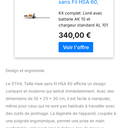
sans Fil HSA 60,
Noir
Kit complet: Livré avec
batterie AK 10 et
chargeur standard AL 101
pour une utilisation
340,00 €
immédiate Performance
de coupe élevée: Taille-
haie puissant sans fil
offrant une efficacité
optimale pour vos
travaux de jardinage
Design et ergonomie
Lames de haute qualité:
Lames précises
Le STIHL Taille-haie sans fil HSA 60 affiche un design
découpées au laser,
taillées au diamant et
compact et moderne qui séduit immédiatement. Avec des
durcies pour une
dimensions de 55 x 25 x 30 cm, il est facile à manipuler,
durabilité exceptionnelle
même pour ceux qui ne sont pas habitués à travailler avec
Maintien optimal des
des outils de jardinage. La légèreté de l’appareil, couplée à
branches: Conception
une poignée ergonomique, permet une prise en main
des lames en forme de
goutte assurant une