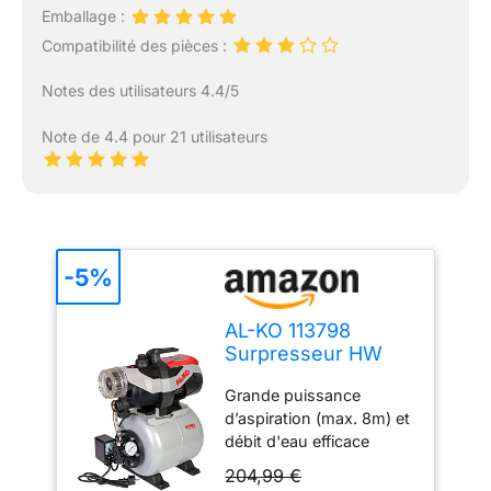
Emballage :
Compatibilité des pièces :
Notes des utilisateurs 4.4/5
Note de 4.4 pour 21 utilisateurs
-5%
AL-KO 113798
Surpresseur HW
3600 Easy, puissant
Grande puissance
moteur de 850 W,
d’aspiration (max. 8m) et
débit max.3.600 l/h,
débit d'eau efficace
hauteur de
(max. 3600 l/h) grâce au
refoulement max.38
204,99 €
système venturi intégré