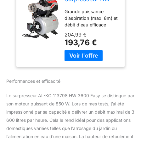
3600 Easy, puissant
Grande puissance
moteur de 850 W,
d’aspiration (max. 8m) et
débit max.3.600 l/h,
débit d'eau efficace
hauteur de
(max. 3600 l/h) grâce au
refoulement max.38
204,99 €
système venturi intégré
m, réservoir de 17 l
193,76 €
Eau sans impureté grâce
au préfiltre XXL intégré,
extra-large et breveté
Durablement étanche et
durable, avec joint
d'étanchéité d'arbre axial
Performances et efficacité
en céramique Puissant
moteur électrique de 850
Le surpresseur AL-KO 113798 HW 3600 Easy se distingue par
W et hauteur de
son moteur puissant de 850 W. Lors de mes tests, j’ai été
refoulement atteignant
jusqu'à 38 m
impressionné par sa capacité à délivrer un débit maximal de 3
Fonctionnement efficace
600 litres par heure. Cela le rend idéal pour des applications
avec une faible
domestiques variées telles que l’arrosage du jardin ou
fréquence de
l’alimentation en eau d’une maison. La hauteur de refoulement
commutation grâce au