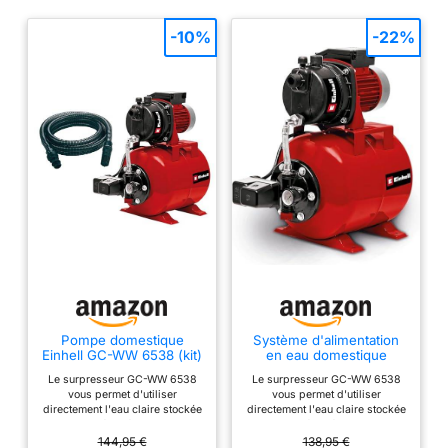
moteur électrique de 850
W et hauteur de
-10%
-22%
refoulement atteignant
jusqu'à 38 m
Fonctionnement efficace
avec une faible
fréquence de
commutation grâce au
rendement élevé du
système hydraulique de
la pompe
Pompe domestique
Système d'alimentation
Einhell GC-WW 6538 (kit)
en eau domestique
Einhell GC-WW 6538
Le surpresseur GC-WW 6538
Le surpresseur GC-WW 6538
vous permet d'utiliser
vous permet d'utiliser
directement l'eau claire stockée
directement l'eau claire stockée
dans des récupérateurs d'eau
dans des récupérateurs d'eau
de pluie, citernes ou puits pour
de pluie, citernes ou puits pour
144,95 €
138,95 €