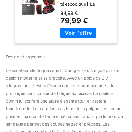
télescopique】Le
Moteur Sans Balais,
sécateur électrique
Sécateur a Batterie
84,99 €
récemment amélioré est
adaptées à
79,99 €
livré avec une perche
l'élagage, au
télescopique de 2.5 m de
jardinage, aux
long, Jusqu'à 7 pieds
arbres fruitiers
(280 cm) de long pour
(Rouge)
une plus grande
souplesse d'utilisation.
Design et ergonomie
Utilisez des sécateurs
sans fil avec perche
Le sécateur électrique sans fil Oamger se distingue par son
télescopique pour
design moderne et sa praticité. Avec un poids de 2,7
atteindre facilement les
branches plus hautes.
kilogrammes, il est suffisamment léger pour une utilisation
Vous n’aurez plus à tailler
prolongée sans causer de fatigue excessive. La couleur
les branches avec des
50mm lui confère une allure élégante tout en restant
échelles dangereuses et
fonctionnelle. Le matériau plastique de la poignée assure une
instables. 【3 Modes de
longueur - Sans
prise en main confortable et sécurisée, tandis que le bord de
installation】Notre
lame plate permet des coupes nettes et précises. Les
Oamger Secateur
utilisateurs ont souligné la facilité d’emploi de cet outil, le