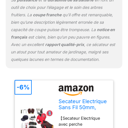
utilisation plus flexible. La
outil de choix pour l’élagage et le soin des arbres
perche télescopique
vous permet de tailler
fruitiers. La
coupe franche
qu’il offre est remarquable,
facilement les branches
bien qu’une description légèrement erronée de sa
hautes sans grimper.
capacité de coupe puisse être trompeuse. La
notice en
【Sécateur électrique 2
français
est claire, bien qu’un peu pauvre en figures.
en 1】Le sécateur avec
perches télescopiques
Avec un excellent
rapport qualité-prix
, ce sécateur est
est doté de différents
un atout pour tout amateur de jardinage, malgré ses
angles réglables pour
quelques lacunes en termes de documentation.
vous aider à tailler les
arbres plus facilement, à
augmenter l'efficacité de
la coupe et aussi à
-6%
éliminer les douleurs aux
mains. Ils peuvent
également être utilisés
Secateur Electrique
avec des perches
Sans Fil 50mm,
télescopiques pour tailler
Sécateur Électrique
rapidement les branches
【Secateur Electrique
21V avec 2×
hautes. Petite et légère,
avec perche
Batteries, 1000W