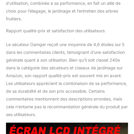
d’utilisation, combinée à sa performance, en fait un allié de
d'aluminium solide et
léger, qui n'est pas facile
choix pour l’élagage, le jardinage et l’entretien des arbres
à rouiller et stable. La
fruitiers.
poignée texturée
antidérapante est
Rapport qualité-prix et satisfaction des utilisateurs
conçue de manière
ergonomique pour vous
Le sécateur Oamger reçoit une moyenne de 4,6 étoiles sur 5
offrir une prise
dans les commentaires clients, témoignant d’une satisfaction
confortable, stable et
générale quant à son utilisation. Bien qu’il soit classé 240e
fiable. 【Facile à utiliser】
Ce sécateur électrique
dans la catégorie des sécateurs et ciseaux de jardinage sur
sans fil équipé de perche
Amazon, son rapport qualité-prix est souvent mis en avant.
d'extension est facile à
Les utilisateurs apprécient la combinaison de sa performance,
utiliser, Il y a un bouton
de sa durabilité et de son prix accessible. Certains
d'interrupteur sur la
perche d'extension.
commentaires mentionnent des descriptions erronées, mais
Vous pouvez appuyer
cela n’entame pas la recommandation générale du produit par
directement sur
ses utilisateurs.
l'interrupteur de la
perche d'extension pour
travailler, vous pouvez