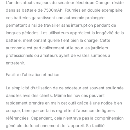
L’un des atouts majeurs du sécateur électrique Oamger réside
la coupe et aussi à
dans sa batterie de 7500mAh. Fournies en double exemplaire,
éliminer les douleurs aux
ces batteries garantissent une autonomie prolongée,
mains. Ils peuvent
également être utilisés
permettant ainsi de travailler sans interruption pendant de
avec des perches
longues périodes. Les utilisateurs apprécient la longévité de la
télescopiques pour tailler
batterie, mentionnant qu’elle tient bien la charge. Cette
rapidement les branches
autonomie est particulièrement utile pour les jardiniers
hautes. Petite et légère,
elle peut être soulevée
professionnels ou amateurs ayant de vastes surfaces à
facilement. 【Fabriqué à
entretenir.
partir de matériaux de
haute qualité】Ce
Facilité d’utilisation et notice
sécateur professionnel
utilise un moteur sans
La simplicité d’utilisation de ce sécateur est souvent soulignée
balais de haute qualité,
dans les avis des clients. Même les novices peuvent
qui augmente l'efficacité
rapidement prendre en main cet outil grâce à une notice bien
de 50 %, réduit le bruit
de 20 % et augmente la
conçue, bien que certains regrettent l’absence de figures
durée de vie de 80 %. La
référencées. Cependant, cela n’entrave pas la compréhension
rallonge du sécateur est
générale du fonctionnement de l’appareil. Sa facilité
fabriquée en alliage