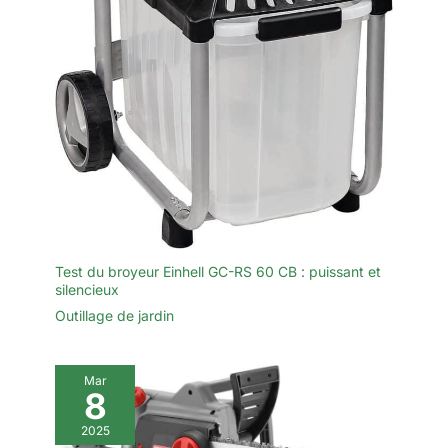
également allumer
aiguiser, 1 manuel d'utilisation et
1 mallette robuste. Son design
l'interrupteur du sécateur
intuitif facilite l'utilisation par
à l'avance et régler le
tout le monde, des amateurs de
diamètre d'ouverture.
jardin aux viticulteurs en
passant par les jardiniers de
potager. Avec XIAZIR, chaque
taille sera plus rapide, propre et
beaucoup moins fatigante,
transformant l'entretien du
jardin en une expérience
agréable et motivante.
Test du broyeur Einhell GC-RS 60 CB : puissant et
silencieux
Outillage de jardin
Mar
8
2025