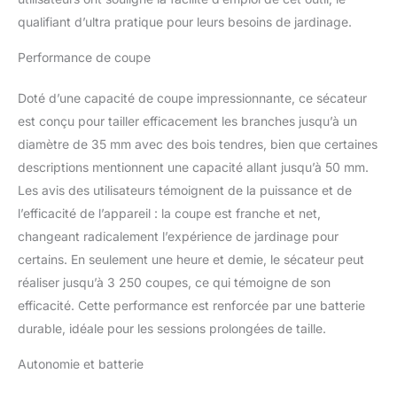
Electrique Sans Fil est
qualifiant d’ultra pratique pour leurs besoins de jardinage.
polyvalente et simple à
utiliser. La perche
Performance de coupe
électrique se fixe
rapidement et propose
Doté d’une capacité de coupe impressionnante, ce sécateur
trois modes de sélection
de la longueur (1,6 m, 2,2
est conçu pour tailler efficacement les branches jusqu’à un
m, 2,8 m) jusqu'à 7 pieds
diamètre de 35 mm avec des bois tendres, bien que certaines
(280 cm) pour une
descriptions mentionnent une capacité allant jusqu’à 50 mm.
utilisation plus flexible. La
Les avis des utilisateurs témoignent de la puissance et de
perche télescopique
vous permet de tailler
l’efficacité de l’appareil : la coupe est franche et net,
facilement les branches
changeant radicalement l’expérience de jardinage pour
hautes sans grimper.
certains. En seulement une heure et demie, le sécateur peut
【Sécateur électrique 2
réaliser jusqu’à 3 250 coupes, ce qui témoigne de son
en 1】Le sécateur avec
perches télescopiques
efficacité. Cette performance est renforcée par une batterie
est doté de différents
durable, idéale pour les sessions prolongées de taille.
angles réglables pour
vous aider à tailler les
Autonomie et batterie
arbres plus facilement, à
augmenter l'efficacité de