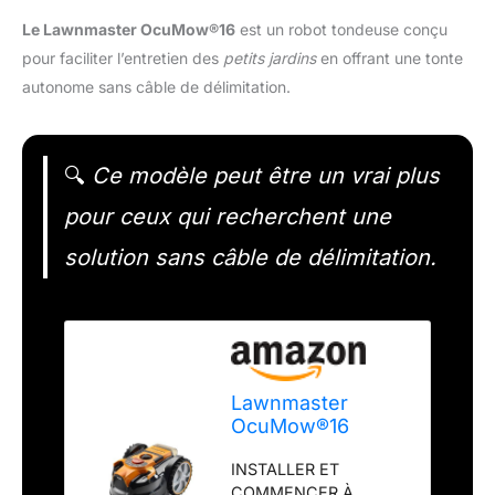
Le Lawnmaster OcuMow®16
est un robot tondeuse conçu
pour faciliter l’entretien des
petits jardins
en offrant une tonte
autonome sans câble de délimitation.
🔍
Ce modèle peut être un vrai plus
pour ceux qui recherchent une
solution sans câble de délimitation.
Lawnmaster
OcuMow®16
Robot Tondeuse
INSTALLER ET
sans Fil pour
COMMENCER À