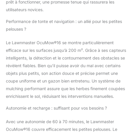
prêt à fonctionner, une promesse tenue qui rassurera les
hautes, il existe une
fonction de coupe en
utilisateurs novices.
spirale – idéale pour
Performance de tonte et navigation : un allié pour les petites
tondre les zones non
coupées de manière
pelouses ?
ciblée. RÉGLAGE DE
HAUTEUR DE COUPE
Le Lawnmaster OcuMow®16 se montre particulièrement
CONTINU : Avec la
efficace sur les surfaces jusqu’à 200 m². Grâce à ses capteurs
hauteur de coupe
intelligents, la détection et le contournement des obstacles se
facilement réglable de
20 à 60 mm, vous
révèlent fiables. Bien qu’il puisse avoir du mal avec certains
pouvez ajuster la
objets plus petits, son action douce et précise permet une
hauteur de coupe
coupe uniforme et un gazon bien entretenu. Un système de
selon vos souhaits.
mulching performant assure que les herbes finement coupées
Pour une pelouse
haute, commencez
enrichissent le sol, réduisant les interventions manuelles.
plus haut et réduisez
Autonomie et recharge : suffisant pour vos besoins ?
progressivement à la
hauteur souhaitée –
pour une pelouse
Avec une autonomie de 60 à 70 minutes, le Lawnmaster
toujours soignée.
OcuMow®16 couvre efficacement les petites pelouses. Le