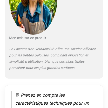
SPOT-CUT : pour des
résultats
particulièrement
rapides sur des
herbes hautes, il
existe une fonction
de coupe en spirale –
idéale pour tondre les
Mon avis sur ce produit
zones non coupées
de manière ciblée.
Le Lawnmaster OcuMow®16 offre une solution efficace
RÉGLAGE DE
pour les petites pelouses, combinant innovation et
HAUTEUR DE COUPE
simplicité d’utilisation, bien que certaines limites
CONTINU : Avec la
hauteur de coupe
persistent pour les plus grandes surfaces.
facilement réglable de
20 à 60 mm, vous
pouvez ajuster la
hauteur de coupe
selon vos souhaits.
💬
Prenez en compte les
Pour une pelouse
caractéristiques techniques pour un
haute, commencez