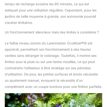
Sécurité : les panneaux
temps de recharge avoisine les 90 minutes, ce qui est
de protection de
adéquat pour une utilisation régulière. Cependant, pour les
grande surface offrent
une protection
jardins de taille moyenne à grande, son autonomie pourrait
supplémentaire. Un
s’avérer limitative.
interrupteur de
protection sécurisé par
Un fonctionnement silencieux mais des limites à considérer ?
mot de passe empêche
l'utilisation non
Le faible niveau sonore du Lawnmaster OcuMow®16 est
autorisée, les capteurs
apprécié, permettant son fonctionnement à des heures
de sécurité détectent le
variées sans déranger le voisinage. Toutefois, il montre ses
soulèvement de la
tondeuse et arrêtent
limites sous la pluie ou sur une herbe mouillée, ce qui peut
immédiatement les
contraindre l’utilisateur à être stratège sur ses périodes
lames. QUALITÉ DE
d’utilisation. De plus, les petites surfaces et bords nécessite
LAWNMASTER:
un ajustement manuel, évoquant la nécessité d’un
LawnMaster est
synonyme de
complément avec un coupe-bordure pour une finition parfaite.
technologie innovante,
matériaux robustes,
solutions bien pensées
et facilité d'utilisation.