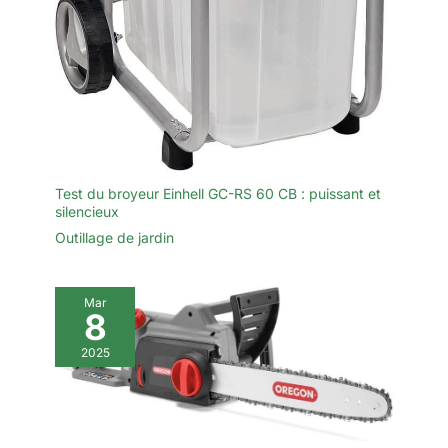
planifier en tout simplicité la
tonte de zones spécifiques en
fonction de vos préférences et
de votre emploi du temps
personnel. 【Plus de pièces de
rechange pour une meilleure
durabilité】La version kit
d'entretien du GOAT O600
comprend 24 lames
supplémentaires ainsi qu'un
adaptateur secteur RTK haute
précision pour des
performances optimisées.
Test du broyeur Einhell GC-RS 60 CB : puissant et
Profitez d'une expérience de
silencieux
tonte stable et durable, avec un
minimum d'effort.
Outillage de jardin
Mar
8
2025