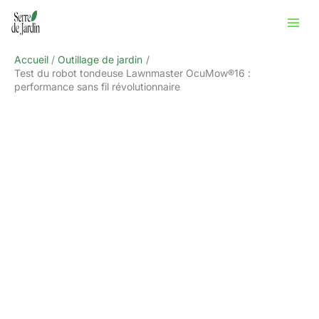
Aller
Rechercher
au
contenu
Accueil
Outillage de jardin
Test du robot tondeuse Lawnmaster OcuMow®16 :
performance sans fil révolutionnaire