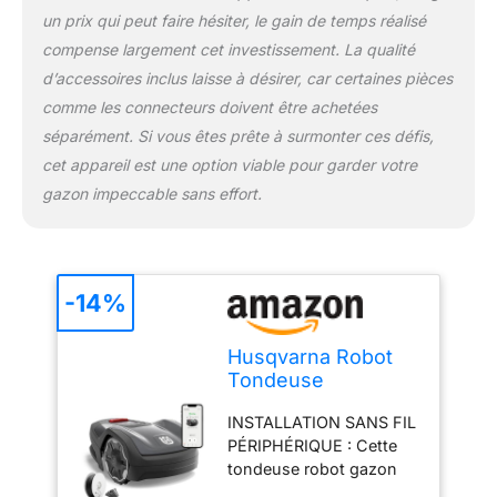
plannings, les zones, les
un prix qui peut faire hésiter, le gain de temps réalisé
hauteurs de coupe et
compense largement cet investissement. La qualité
recevez des notifications
d’accessoires inclus laisse à désirer, car certaines pièces
d'état par Wi-Fi ou
Bluetooth.
comme les connecteurs doivent être achetées
séparément. Si vous êtes prête à surmonter ces défis,
cet appareil est une option viable pour garder votre
gazon impeccable sans effort.
-14%
Husqvarna Robot
Tondeuse
Automower Aspire
INSTALLATION SANS FIL
R4 pour 400 m² I
PÉRIPHÉRIQUE : Cette
Batterie
tondeuse robot gazon
fonctionne sans câble de