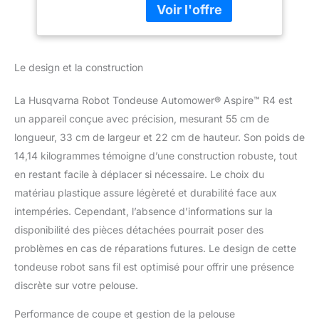
zones de tonte et
interdites dans
l'application Automower
Connect. ÉVITEMENT
Le design et la construction
INTELLIGENT : La
caméra IA identifie et
La Husqvarna Robot Tondeuse Automower® Aspire™ R4 est
contourne les obstacles
un appareil conçue avec précision, mesurant 55 cm de
de manière autonome –
pour une tonte
longueur, 33 cm de largeur et 22 cm de hauteur. Son poids de
ininterrompue qui
14,14 kilogrammes témoigne d’une construction robuste, tout
protège votre jardin et la
en restant facile à déplacer si nécessaire. Le choix du
tondeuse. COUVERTURE
matériau plastique assure légèreté et durabilité face aux
TOTALE : L'IA Vision et la
navigation par satellite
intempéries. Cependant, l’absence d’informations sur la
garantissent une tonte
disponibilité des pièces détachées pourrait poser des
uniforme, même en cas
problèmes en cas de réparations futures. Le design de cette
de signal faible ou sous
tondeuse robot sans fil est optimisé pour offrir une présence
les arbres – tant que
l'herbe est visible,
discrète sur votre pelouse.
aucune zone n'est
oubliée. MOTIFS
Performance de coupe et gestion de la pelouse