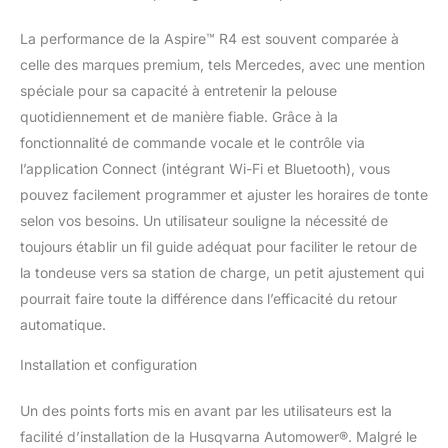
PERSONNALISÉS : Ce
robot tondeuse
La performance de la Aspire™ R4 est souvent comparée à
Husqvarna sans fil avec
celle des marques premium, tels Mercedes, avec une mention
GPS couvre jusqu'à 600
spéciale pour sa capacité à entretenir la pelouse
m² en bandes, damier ou
quotidiennement et de manière fiable. Grâce à la
triangles – tonte
systématique ou libre
fonctionnalité de commande vocale et le contrôle via
pour un gazon uniforme.
l’application Connect (intégrant Wi-Fi et Bluetooth), vous
APPLICATION &
pouvez facilement programmer et ajuster les horaires de tonte
CONNECTIVITÉ : Pilotez
selon vos besoins. Un utilisateur souligne la nécessité de
cette tondeuse robot
sans fil via smartphone,
toujours établir un fil guide adéquat pour faciliter le retour de
personnalisez les
la tondeuse vers sa station de charge, un petit ajustement qui
plannings, les zones, les
pourrait faire toute la différence dans l’efficacité du retour
hauteurs de coupe et
automatique.
recevez des notifications
d'état par Wi-Fi ou
Installation et configuration
Bluetooth.
Un des points forts mis en avant par les utilisateurs est la
facilité d’installation de la Husqvarna Automower®. Malgré le