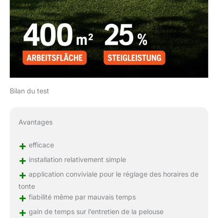
Bilan du test
Avantages
+
efficace
+
installation relativement simple
+
application conviviale pour le réglage des horaires de
tonte
+
fiabilité même par mauvais temps
+
gain de temps sur l’entretien de la pelouse