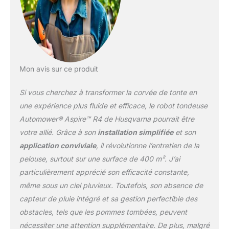
navigation par satellite
garantissent une tonte
uniforme, même en cas
de signal faible ou sous
les arbres – tant que
l'herbe est visible,
Mon avis sur ce produit
aucune zone n'est
oubliée. MOTIFS
Si vous cherchez à transformer la corvée de tonte en
PERSONNALISÉS : Ce
robot tondeuse
une expérience plus fluide et efficace, le robot tondeuse
Husqvarna sans fil avec
Automower® Aspire™ R4 de Husqvarna pourrait être
GPS couvre jusqu'à 600
votre allié. Grâce à son
installation simplifiée
et son
m² en bandes, damier ou
application conviviale
, il révolutionne l’entretien de la
triangles – tonte
systématique ou libre
pelouse, surtout sur une surface de 400 m². J’ai
pour un gazon uniforme.
particulièrement apprécié son efficacité constante,
APPLICATION &
même sous un ciel pluvieux. Toutefois, son absence de
CONNECTIVITÉ : Pilotez
capteur de pluie intégré et sa gestion perfectible des
cette tondeuse robot
sans fil via smartphone,
obstacles, tels que les pommes tombées, peuvent
personnalisez les
nécessiter une attention supplémentaire. De plus, malgré