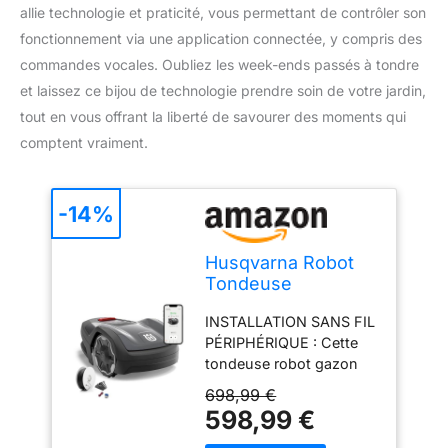
allie technologie et praticité, vous permettant de contrôler son
fonctionnement via une application connectée, y compris des
commandes vocales. Oubliez les week-ends passés à tondre
et laissez ce bijou de technologie prendre soin de votre jardin,
tout en vous offrant la liberté de savourer des moments qui
comptent vraiment.
-14%
Husqvarna Robot
Tondeuse
Automower Aspire
INSTALLATION SANS FIL
R4 pour 400 m² I
PÉRIPHÉRIQUE : Cette
Batterie
tondeuse robot gazon
fonctionne sans câble de
698,99 €
délimitation, utilisant des
598,99 €
limites virtuelles –
définissez et ajustez les