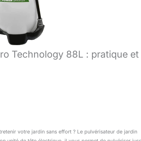
ro Technology 88L : pratique et
tenir votre jardin sans effort ? Le pulvérisateur de jardin
unité de tête électrique, il vous permet de pulvériser jus