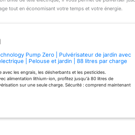
dinage tout en économisant votre temps et votre énergie.
hnology Pump Zero | Pulvérisateur de jardin avec
électrique | Pelouse et jardin | 88 litres par charge
e avec les engrais, les désherbants et les pesticides.
c alimentation lithium-ion, profitez jusqu'à 80 litres de
érisation sur une seule charge. Sécurité : comprend maintenant
écharge de pression sur chaque pompe. Haute qualité : les
o disposent de joints Viton de haute qualité et résistants aux
s. Pulvérisateur unique avec une unité principale à batterie