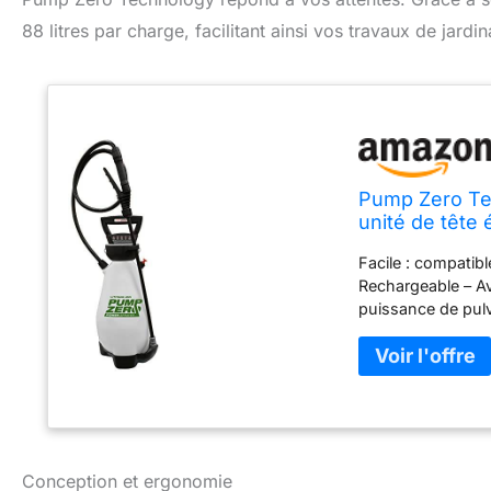
88 litres par charge, facilitant ainsi vos travaux de jar
Pump Zero Tec
unité de tête 
Facile : compatibl
Rechargeable – Ave
puissance de pulv
une soupape de d
produits Pump Zer
produits chimique
Conception et ergonomie