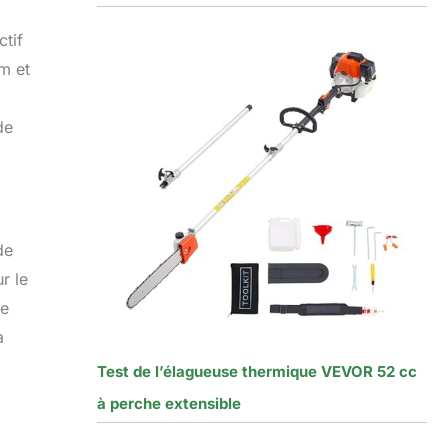
tif
m et
de
de
r le
ue
a
Test de l’élagueuse thermique VEVOR 52 cc
à perche extensible