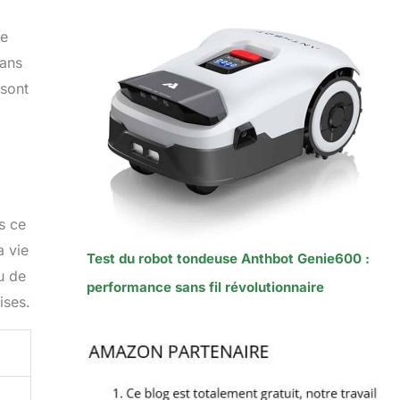
ie
sans
 sont
s ce
a vie
Test du robot tondeuse Anthbot Genie600 :
u de
performance sans fil révolutionnaire
ises.