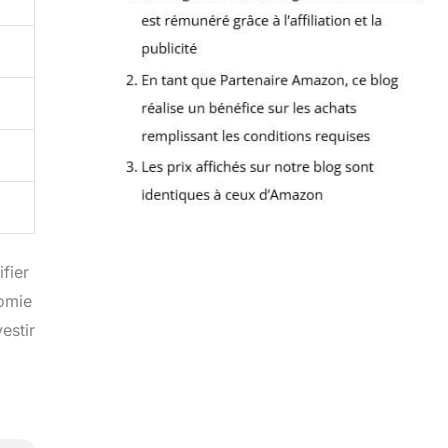
fier
nomie
estir