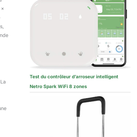
 x
e
s,
ande
Test du contrôleur d’arroseur intelligent
 La
Netro Spark WiFi 8 zones
une