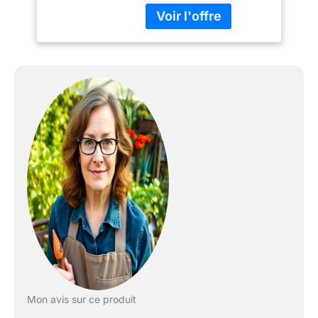
Internet et réglera les
temps d'arrosage juste à
ce dont les plantes ont
besoin à ce moment.
Facile à utiliser. La plate-
forme Hydrawise permet
la gestion du
programmateur d'une
manière très simple et
intuitive avec un
potentiel d'options
professionnelles au plus
haut niveau. Hydrawise
peut être utilisé partout
dans le monde depuis un
ordinateur, une tablette
ou un téléphone portable
sans limites. Avec
Hydrawise vous pouvez
gérer et gérer à distance
Mon avis sur ce produit
depuis n'importe où