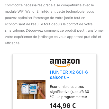
commodité nécessaires grâce à sa compatibilité avec le
module WiFi Wand. En intégrant cette technologie, vous
pouvez optimiser l’arrosage de votre jardin tout en
économisant de l’eau, le tout depuis le confort de votre
smartphone. Découvrez comment ce produit peut transformer
votre expérience de jardinage en vous apportant praticité et
efficacité.
HUNTER X2 601-6
saisons -
Extérieur/intérieur -
Économie d'eau très
Programmateur
significative (jusqu'à 30
compatible WiFi
%). Le programmateur
module Wand (non
consultera les stations
inclus)
144,96 €
météo locales via