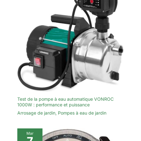
de coupure de courant,
garantissant que vos plannings
restent inchangés
Automatisation domestique
fluide : Avec notre minuterie,
vous pouvez intégrer
l'automatisation dans votre
quotidien. La prise à économie
d'énergie peut servir de
programmateur pour l'éclairage,
le maintien au chaud d'une
bouilloire, le chauffage
électrique, le filtre, le
déshumidificateur, et bien plus
encore, vous permettant de
gérer efficacement l'utilisation
de vos appareils tout en
réalisant des économies
d'énergie
Test de la pompe à eau automatique VONROC
1000W : performance et puissance
Arrosage de jardin
,
Pompes à eau de jardin
Mar