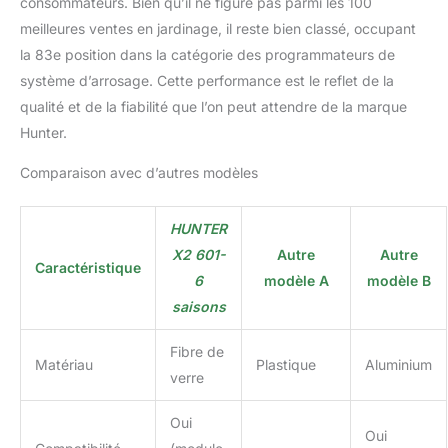
consommateurs. Bien qu’il ne figure pas parmi les 100
effectuer des
meilleures ventes en jardinage, il reste bien classé, occupant
démarrages et arrêts
la 83e position dans la catégorie des programmateurs de
d'arrosage en un simple
système d’arrosage. Cette performance est le reflet de la
clic de la télécommande
qualité et de la fiabilité que l’on peut attendre de la marque
Hunter.
Comparaison avec d’autres modèles
HUNTER
X2 601-
Autre
Autre
Caractéristique
6
modèle A
modèle B
saisons
Fibre de
Matériau
Plastique
Aluminium
verre
Oui
Oui