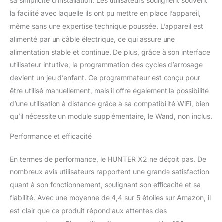
sa simplicité d’installation. Les utilisateurs soulignent souvent
dans le monde illimité
des programmeurs
la facilité avec laquelle ils ont pu mettre en place l’appareil,
Hunter Hydrawise.
même sans une expertise technique poussée. L’appareil est
Caractéristiques
alimenté par un câble électrique, ce qui assure une
principales : Auto-
alimentation stable et continue. De plus, grâce à son interface
protection. Avec la
utilisateur intuitive, la programmation des cycles d’arrosage
fonction QuickCheckTM,
vous surveillez
devient un jeu d’enfant. Ce programmateur est conçu pour
d'éventuels défauts de
être utilisé manuellement, mais il offre également la possibilité
câblage et en cas de
d’une utilisation à distance grâce à sa compatibilité WiFi, bien
détection, seul l'arrosage
qu’il nécessite un module supplémentaire, le Wand, non inclus.
de la station concernée
sera annulé en
Performance et efficacité
continuant normalement
l'arrosage des autres
stations d'autres
En termes de performance, le HUNTER X2 ne déçoit pas. De
programmeurs
nombreux avis utilisateurs rapportent une grande satisfaction
annuleront l'arrosage
quant à son fonctionnement, soulignant son efficacité et sa
total. Compatible avec
fiabilité. Avec une moyenne de 4,4 sur 5 étoiles sur Amazon, il
les télécommandes de
est clair que ce produit répond aux attentes des
contrôle à distance
ROAM RAOM X pour