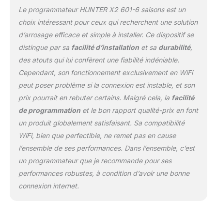
dans le monde illimité
Le programmateur HUNTER X2 601-6 saisons est un
des programmeurs
Hunter Hydrawise.
choix intéressant pour ceux qui recherchent une solution
Caractéristiques
d’arrosage efficace et simple à installer. Ce dispositif se
principales : Auto-
distingue par sa
facilité d’installation
et sa
durabilité
,
protection. Avec la
des atouts qui lui confèrent une fiabilité indéniable.
fonction QuickCheckTM,
vous surveillez
Cependant, son fonctionnement exclusivement en WiFi
d'éventuels défauts de
peut poser problème si la connexion est instable, et son
câblage et en cas de
prix pourrait en rebuter certains. Malgré cela, la
facilité
détection, seul l'arrosage
de programmation
et le bon rapport qualité-prix en font
de la station concernée
sera annulé en
un produit globalement satisfaisant. Sa compatibilité
continuant normalement
WiFi, bien que perfectible, ne remet pas en cause
l'arrosage des autres
l’ensemble de ses performances. Dans l’ensemble, c’est
stations d'autres
un programmateur que je recommande pour ses
programmeurs
annuleront l'arrosage
performances robustes, à condition d’avoir une bonne
total. Compatible avec
connexion internet.
les télécommandes de
contrôle à distance
ROAM RAOM X pour