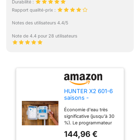
Durabilité :
Rapport qualité-prix :
Notes des utilisateurs 4.4/5
Note de 4.4 pour 28 utilisateurs
HUNTER X2 601-6
saisons -
Extérieur/intérieur -
Économie d'eau très
Programmateur
significative (jusqu'à 30
compatible WiFi
%). Le programmateur
module Wand (non
consultera les stations
inclus)
144,96 €
météo locales via