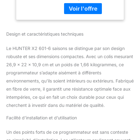
Internet et réglera les
temps d'arrosage juste à
ce dont les plantes ont
besoin à ce moment.
Facile à utiliser. La plate-
Design et caractéristiques techniques
forme Hydrawise permet
la gestion du
Le HUNTER X2 601-6 saisons se distingue par son design
programmateur d'une
manière très simple et
robuste et ses dimensions compactes. Avec un colis mesurant
intuitive avec un
26,9 x 22 x 10,9 cm et un poids de 1,66 kilogrammes, ce
potentiel d'options
programmateur s’adapte aisément à différents
professionnelles au plus
environnements, qu’ils soient intérieurs ou extérieurs. Fabriqué
haut niveau. Hydrawise
en fibre de verre, il garantit une résistance optimale face aux
peut être utilisé partout
dans le monde depuis un
intempéries, ce qui en fait un choix durable pour ceux qui
ordinateur, une tablette
cherchent à investir dans du matériel de qualité.
ou un téléphone portable
sans limites. Avec
Facilité d’installation et d’utilisation
Hydrawise vous pouvez
gérer et gérer à distance
Un des points forts de ce programmateur est sans conteste
depuis n'importe où