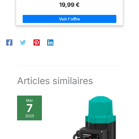
éteindre ou allumer automatiquement votre appareil après une
accessoire indispensable pour
changements d'heure Sécurité
19,99 €
période prédéfinie, qui éviter de surcharger les appareils
un confort optimal
vacances : Notre minuteur prise
électroniques. Minutérie: Possède 3 plages d'horaire
dispose d'un mode aléatoire
configurables par jour, idéal pour les machines à café, la
MARCHE/ARRÊT qui peut
télévision, le purificateur d'air et humidificateur. Conception
allumer ou éteindre
conviviale: Grand écran LCD facile à lire et batterie de secours
automatiquement les lumières
rechargeable intégrée qui aide à mémoriser votre
pour créer l'illusion d'une
programmation en cas de panne de courant, verrouillage
présence à la maison. En imitant
d’enfants et l’alarme. Économie d'énergie: Ce minuteur prise
les habitudes de consommation
électrique fournit une prise de terre de 16 A/3600W,pour
électrique aléatoires d'une
fonctionner avec la plupart de vos appareils
activité humaine, le
électroménager;s'allume et éteint automatiquement tels que
programmateur produit un effet
ventilateurs, lampes, télévision, machines à café et bien plus
"occupé" réaliste, utilisant
encore.
l'imprévisibilité pour dissuader
d'éventuels intrus. Il offre ainsi
une mesure de sécurité
proactive, à faible coût et haute
Articles similaires
efficacité, constituant un
élément pratique pour la
protection de votre domicile
Facile à utiliser et fiable : Notre
Mar
prise programmable mécanique
7
est simple à programmer et
fonctionne sans aucun bruit
gênant, ce qui la rend idéale
2025
pour une utilisation en intérieur.
De plus, ce programmateur
prise dispose d'une batterie
intégrée qui protège vos
paramètres programmés en cas