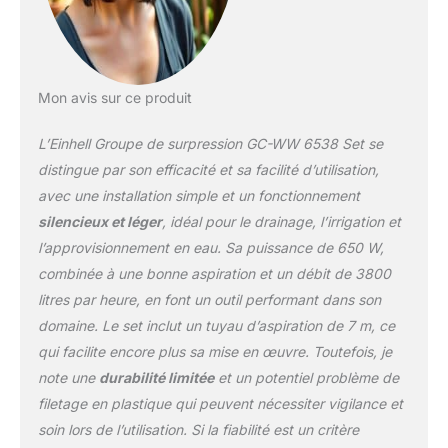
Le système de contrôle
de la pression permet
une correction
automatique de celle-ci
Mon avis sur ce produit
en cas de perte de
pression, et l'arrêt du
L’Einhell Groupe de surpression GC-WW 6538 Set se
surpresseur dès que la
pression est revenue à la
distingue par son efficacité et sa facilité d’utilisation,
normale Contrôle de la
avec une installation simple et un fonctionnement
pression en un coup
silencieux et léger
, idéal pour le drainage, l’irrigation et
d'œil grâce à la jauge Le
l’approvisionnement en eau. Sa puissance de 650 W,
large bouchon de
remplissage permet un
combinée à une bonne aspiration et un débit de 3800
démarrage facile et
litres par heure, en font un outil performant dans son
rapide, et le bouchon de
domaine. Le set inclut un tuyau d’aspiration de 7 m, ce
purge permet une
qui facilite encore plus sa mise en œuvre. Toutefois, je
évacuation simple
d'éventuelles eaux
note une
durabilité limitée
et un potentiel problème de
résiduelles Le GC-WW
filetage en plastique qui peuvent nécessiter vigilance et
6538 et est livré avec un
soin lors de l’utilisation. Si la fiabilité est un critère
tuyau d'aspiration de 7m