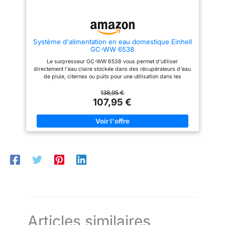
inoxydable possède une
revêtement de protection, pré-
capacité de 20 litres et est
filtre intégré et manomètre facile
équipé d'une jauge permettant
à lire garantissent une eau
une bonne lecture de la
propre, des rapports de
pression Le système de
pression stables et un
Système d'alimentation en eau domestique Einhell
contrôle de la pression permet
fonctionnement durable. Prêt à
GC-WW 6538
une correction automatique de
installer et facile à utiliser -
celle-ci en cas de variation Le
Pompe entièrement pré-montée
Le surpresseur GC-WW 6538 vous permet d'utiliser
bouchon de remplissage
avec câble de raccordement
directement l'eau claire stockée dans des récupérateurs d'eau
permet un démarrage facile et
renforcé, prise de terre et base
de pluie, citernes ou puits pour une utilisation dans les
rapide, et le bouchon de purge
en acier stable avec trous de
systèmes d'arrosage, les équipement de lavage, la chasse
permet une évacuation simple
fixation – Prêt à l'emploi sans
d'eau et bien plus encore Puissance - Grâce à son moteur
138,95 €
d'éventuelles eaux résiduelles
montage supplémentaire
650W, le surpresseur offre un débit jusqu'à 3800 litres d'eau
107,95 €
par heure La cuve possède une capacité de 20 litres, ce qui
permet de ne pas activer la pompe à chaque utilisation d'eau
Le système de contrôle de la pression permet une correction
automatique de celle-ci en cas de perte de pression, et l'arrêt
du surpresseur dès que la pression est revenue à la normale
Contrôle de la pression en un coup d'œil grâce à la jauge Le
large bouchon de remplissage permet un démarrage facile et
rapide, et le bouchon de purge permet une évacuation simple
d'éventuelles eaux résiduelles
Articles similaires