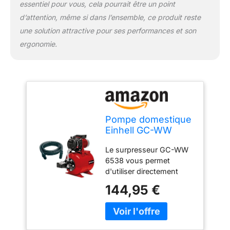
essentiel pour vous, cela pourrait être un point
d’attention, même si dans l’ensemble, ce produit reste
une solution attractive pour ses performances et son
ergonomie.
Pompe domestique
Einhell GC-WW
6538 (kit)
Le surpresseur GC-WW
6538 vous permet
d'utiliser directement
l'eau claire stockée dans
144,95 €
des récupérateurs d'eau
de pluie, citernes ou
puits pour une utilisation
dans les systèmes