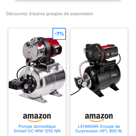
d'arrosage, les
équipements de lavage,
Découvrez d’autres groupes de surpression
la chasse d'eau et bien
plus encore Puissance -
Grâce à son moteur
-7%
650W, le surpresseur
offre un débit jusqu'à
3800 litres d'eau par
heure La cuve possède
une capacité de 20 litres,
ce qui permet de ne pas
activer la pompe à
chaque utilisation d'eau
Le système de contrôle
de la pression permet
une correction
automatique de celle-ci
en cas de perte de
pression, et l'arrêt du
surpresseur dès que la
Pompe domestique
LEHMANN Groupe de
Einhell GC-WW 1250 NN
Surpression HP1, 800 W,
pression est revenue à la
5200 l/h, Réservoir en