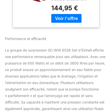
l'eau claire stockée dans
144,95 €
des récupérateurs d'eau
de pluie, citernes ou
puits pour une utilisation
dans les systèmes
d'arrosage, les
équipements de lavage,
Performance et efficacité
la chasse d'eau et bien
plus encore Puissance -
Le groupe de surpression GC-WW 6538 Set d’Einhell affiche
Grâce à son moteur
650W, le surpresseur
une performance remarquable pour ses utilisateurs. Avec une
offre un débit jusqu'à
puissance de 650 Watts et un débit de 3800 litres par heure,
3800 litres d'eau par
ce produit assure un approvisionnement en eau fiable pour
heure La cuve possède
diverses applications telles que le drainage, l’irrigation et
une capacité de 20 litres,
l’alimentation en eau domestique. Plusieurs utilisateurs
ce qui permet de ne pas
activer la pompe à
soulignent son efficacité, notant que la pompe fonctionne
chaque utilisation d'eau
« parfaitement » et que l’amorçage est rapide et sans
Le système de contrôle
difficulté. Sa capacité à maintenir une pression constante est
de la pression permet
également appréciée, garantissant ainsi une utilisation fluide
une correction