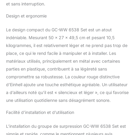
automatique de celle-ci
et sans interruption.
en cas de perte de
pression, et l'arrêt du
Design et ergonomie
surpresseur dès que la
pression est revenue à la
Le design compact du GC-WW 6538 Set est un atout
normale Contrôle de la
indéniable. Mesurant 50 x 27 x 49,5 cm et pesant 10,5
pression en un coup
kilogrammes, il est relativement léger et ne prend pas trop de
d'œil grâce à la jauge Le
place, ce qui le rend facile à manipuler et à installer. Les
large bouchon de
remplissage permet un
matériaux utilisés, principalement en métal avec certaines
démarrage facile et
parties en plastique, contribuent à sa légèreté sans
rapide, et le bouchon de
compromettre sa robustesse. La couleur rouge distinctive
purge permet une
d’Einhell ajoute une touche esthétique agréable. Un utilisateur
évacuation simple
d'éventuelles eaux
a d’ailleurs noté qu’il est « silencieux et léger », ce qui favorise
résiduelles Le GC-WW
une utilisation quotidienne sans désagrément sonore.
6538 et est livré avec un
tuyau d'aspiration de 7m
Facilité d’installation et d’utilisation
L’installation du groupe de surpression GC-WW 6538 Set est
simple et rapide, comme le mentionnent plusieurs avis