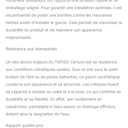
nombreux utilisateurs ont rapporté une livraison rapide et un
des équipements pour
emballage soigné. Pour garantir une installation optimale, il est
sols offre des produits
recommandé de poser une barrière contre les mauvaises
de très haute qualité. La
garantie de retour de
herbes avant d’installer le gazon. Cela permet de maximiser la
commande de 100 jours
durabilité du produit et de maintenir son apparence
est une confirmation de
irréprochable.
notre marque. Notre
équipe d'experts est
Résistance aux intempéries
toujours à votre
disposition pour vous
Un des atouts majeurs du TAPISO Canyoo est sa résistance
aider tout au long du
aux conditions climatiques variées. Que ce soit sous le soleil
processus d'achat.
brûlant de l’été ou les pluies battantes, ce gazon synthétique
conserve son apparence et sa structure. Les critiques louent
sa capacité à résister au soleil et à la pluie, ce qui confirme sa
durabilité et sa fiabilité. En effet, son revêtement en
caoutchouc perméable à l’eau assure un drainage efficace,
évitant ainsi la stagnation de l’eau.
Rapport qualité-prix