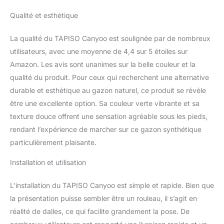
l'herbe artificielle permet
le passage de l'eau, tout
Qualité et esthétique
en conservant une
meilleure ventilation et
La qualité du TAPISO Canyoo est soulignée par de nombreux
drainage du sol, ce qui
utilisateurs, avec une moyenne de 4,4 sur 5 étoiles sur
favorise une croissance
saine des plantes et
Amazon. Les avis sont unanimes sur la belle couleur et la
empêche la formation de
qualité du produit. Pour ceux qui recherchent une alternative
flaques ou de boue en
durable et esthétique au gazon naturel, ce produit se révèle
surface. PRATIQUE - La
être une excellente option. Sa couleur verte vibrante et sa
pelouse artificielle est
facile à installer et à
texture douce offrent une sensation agréable sous les pieds,
nettoyer ; elle peut être
rendant l’expérience de marcher sur ce gazon synthétique
coupée avec des ciseaux
particulièrement plaisante.
ou un couteau et
lorsqu'elle est sale, il
Installation et utilisation
suffit de la rincer à l'eau
ou de la balayer avec un
L’installation du TAPISO Canyoo est simple et rapide. Bien que
balai. Fabriquée en 30 %
la présentation puisse sembler être un rouleau, il s’agit en
polypropylène et 70 %
polyester. 📌 TAPISO - Le
réalité de dalles, ce qui facilite grandement la pose. De
leader dans le domaine