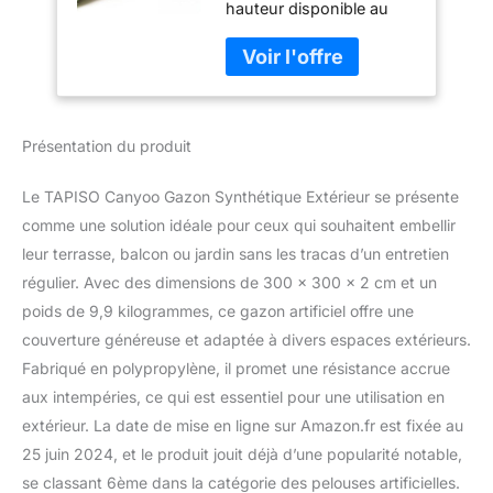
hauteur disponible au
Terrasse Balcon
mètre en couleur verte. Il
Jardin Vert
a un aspect naturel et
Résistant aux
une durabilité
Intempéries
exceptionnelle. Respecte
Épaisseur 20 mm
l'environnement, étant
300 x 300 cm
Présentation du produit
totalement non toxique.
💧 FONCTIONNEL -
Résistant aux
Le TAPISO Canyoo Gazon Synthétique Extérieur se présente
intempéries et
comme une solution idéale pour ceux qui souhaitent embellir
imperméable. Idéal pour
leur terrasse, balcon ou jardin sans les tracas d’un entretien
l'extérieur comme gazon
régulier. Avec des dimensions de 300 x 300 x 2 cm et un
sur balcon, patio,
terrasse ou jardin de
poids de 9,9 kilogrammes, ce gazon artificiel offre une
maison, pour ajouter de
couverture généreuse et adaptée à divers espaces extérieurs.
la beauté aux espaces de
Fabriqué en polypropylène, il promet une résistance accrue
divertissement et de
aux intempéries, ce qui est essentiel pour une utilisation en
loisirs comme les parcs,
les terrains de jeu ou les
extérieur. La date de mise en ligne sur Amazon.fr est fixée au
zones de camping.
25 juin 2024, et le produit jouit déjà d’une popularité notable,
Perméabilité à l'eau :
se classant 6ème dans la catégorie des pelouses artificielles.