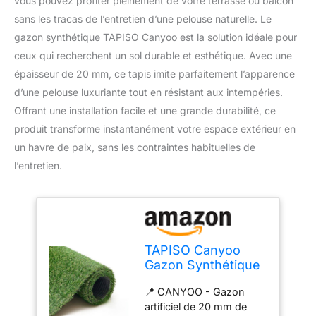
vous pouvez profiter pleinement de votre terrasse ou balcon
sans les tracas de l’entretien d’une pelouse naturelle. Le
gazon synthétique TAPISO Canyoo est la solution idéale pour
ceux qui recherchent un sol durable et esthétique. Avec une
épaisseur de 20 mm, ce tapis imite parfaitement l’apparence
d’une pelouse luxuriante tout en résistant aux intempéries.
Offrant une installation facile et une grande durabilité, ce
produit transforme instantanément votre espace extérieur en
un havre de paix, sans les contraintes habituelles de
l’entretien.
TAPISO Canyoo
Gazon Synthétique
Extérieur au Mètre
📍 CANYOO - Gazon
Tapis Gazon
artificiel de 20 mm de
Pelouse Artificielle