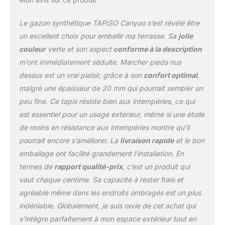
le passage de l'eau, tout
en conservant une
Le gazon synthétique TAPISO Canyoo s’est révélé être
meilleure ventilation et
un excellent choix pour embellir ma terrasse. Sa
jolie
drainage du sol, ce qui
couleur
verte et son aspect
conforme à la description
favorise une croissance
m’ont immédiatement séduite. Marcher pieds nus
saine des plantes et
empêche la formation de
dessus est un vrai plaisir, grâce à son
confort optimal
,
flaques ou de boue en
malgré une épaisseur de 20 mm qui pourrait sembler un
surface. PRATIQUE - La
peu fine. Ce tapis résiste bien aux intempéries, ce qui
pelouse artificielle est
est essentiel pour un usage extérieur, même si une étoile
facile à installer et à
nettoyer ; elle peut être
de moins en résistance aux intempéries montre qu’il
coupée avec des ciseaux
pourrait encore s’améliorer. La
livraison rapide
et le bon
ou un couteau et
emballage ont facilité grandement l’installation. En
lorsqu'elle est sale, il
termes de
rapport qualité-prix
, c’est un produit qui
suffit de la rincer à l'eau
ou de la balayer avec un
vaut chaque centime. Sa capacité à rester frais et
balai. Fabriquée en 30 %
agréable même dans les endroits ombragés est un plus
polypropylène et 70 %
indéniable. Globalement, je suis ravie de cet achat qui
polyester. 📌 TAPISO - Le
s’intègre parfaitement à mon espace extérieur tout en
leader dans le domaine