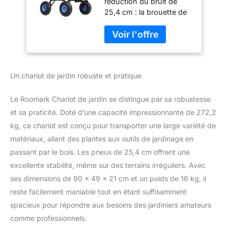
réduction du bruit de
capacité de 272,2
25,4 cm : la brouette de
kg avec pneus de
jardin est équipée de
25,4 cm, poignée à
pneus de réduction du
poignée trempée,
bruit de 25,4 cm pour
direction pivotante
garantir durabilité et
pour sol, plantes,
facilité d'utilisation, avec
outils de jardinage
Un chariot de jardin robuste et pratique
une plus grande surface
en bois
de force pour une
meilleure adhérence et
Le Roomark Chariot de jardin se distingue par sa robustesse
friction, une direction
et sa praticité. Doté d’une capacité impressionnante de 272,2
fluide, et une grande
kg, ce chariot est conçu pour transporter une large variété de
garde au sol pour
matériaux, allant des plantes aux outils de jardinage en
garantir que la brouette
de jardin est capable de
passant par le bois. Les pneus de 25,4 cm offrent une
s'adapter à une large
excellente stabilité, même sur des terrains irréguliers. Avec
gamme de conditions
ses dimensions de 90 x 49 x 21 cm et un poids de 16 kg, il
routières telles que
reste facilement maniable tout en étant suffisamment
l'herbe, la neige et la
boue. Poignée rotative à
spacieux pour répondre aux besoins des jardiniers amateurs
180° : le chariot de jardin
comme professionnels.
adopte une poignée