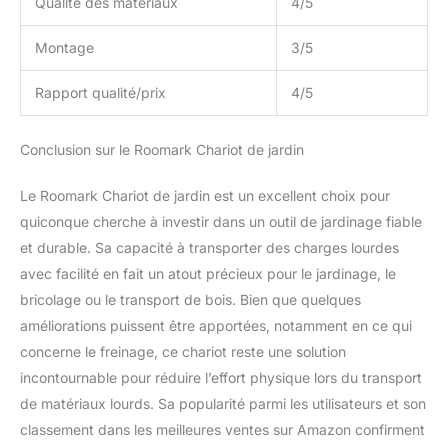
Qualité des matériaux
4/5
que ce chariot répondra
à tous les travaux que
vous lancez.
Montage
3/5
Nombreuses utilisations :
qu'il s'agisse de déplacer
Rapport qualité/prix
4/5
du matériel agricole, de
manipuler du bois de
Conclusion sur le Roomark Chariot de jardin
chauffage, d'outils,
d'éliminer les débris ou
d'autres fournitures. Ce
Le Roomark Chariot de jardin est un excellent choix pour
chariot de jardin est
quiconque cherche à investir dans un outil de jardinage fiable
polyvalent et fiable. Il est
et durable. Sa capacité à transporter des charges lourdes
parfait pour les jardins,
avec facilité en fait un atout précieux pour le jardinage, le
les fermes, les granges,
les cours, les plages, les
bricolage ou le transport de bois. Bien que quelques
rochers ou d'autres
améliorations puissent être apportées, notamment en ce qui
travaux de plein air. Sûr,
concerne le freinage, ce chariot reste une solution
fiable et facile à utiliser.
incontournable pour réduire l’effort physique lors du transport
de matériaux lourds. Sa popularité parmi les utilisateurs et son
classement dans les meilleures ventes sur Amazon confirment