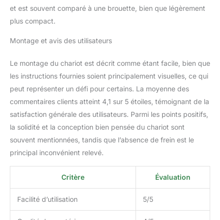
qualité qui résistent à la
et est souvent comparé à une brouette, bien que légèrement
rouille et à d'autres
plus compact.
formes de corrosion,
assurant qu'il reste en
Montage et avis des utilisateurs
excellent état pour les
années à venir.
Le montage du chariot est décrit comme étant facile, bien que
Polyvalent et pratique :
les instructions fournies soient principalement visuelles, ce qui
ce chariot de jardin est
non seulement idéal pour
peut représenter un défi pour certains. La moyenne des
les tâches de jardinage,
commentaires clients atteint 4,1 sur 5 étoiles, témoignant de la
mais également utile
satisfaction générale des utilisateurs. Parmi les points positifs,
pour diverses activités
la solidité et la conception bien pensée du chariot sont
de plein air. Que vous
transportiez du bois de
souvent mentionnées, tandis que l’absence de frein est le
chauffage, des outils ou
principal inconvénient relevé.
d'autres fournitures, ce
chariot est polyvalent et
Critère
Évaluation
fiable. Avec sa
construction durable et
Facilité d’utilisation
5/5
ses pneus non plats,
vous pouvez être sûr