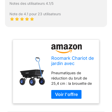
Notes des utilisateurs 4.1/5
Note de 4.1 pour 23 utilisateurs
Roomark Chariot de
jardin avec
mécanisme de
Pneumatiques de
libération rapide,
réduction du bruit de
capacité de 272,2
25,4 cm : la brouette de
kg avec pneus de
jardin est équipée de
25,4 cm, poignée à
pneus de réduction du
poignée trempée,
bruit de 25,4 cm pour
direction pivotante
garantir durabilité et
pour sol, plantes,
facilité d'utilisation, avec
outils de jardinage