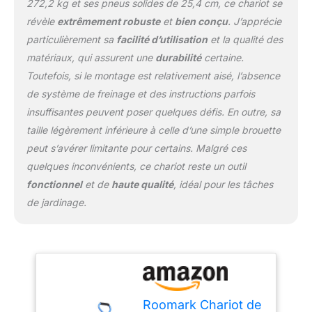
272,2 kg et ses pneus solides de 25,4 cm, ce chariot se
est très confortable de
contrôler le chariot lors
révèle
extrêmement robuste
et
bien conçu
. J’apprécie
de l'utilisation. Durable et
particulièrement sa
facilité d’utilisation
et la qualité des
durable : le chariot de
matériaux, qui assurent une
durabilité
certaine.
jardin est conçu pour
Toutefois, si le montage est relativement aisé, l’absence
durer, avec un design
robuste et durable qui
de système de freinage et des instructions parfois
peut résister à de lourdes
insuffisantes peuvent poser quelques défis. En outre, sa
charges et des
taille légèrement inférieure à celle d’une simple brouette
conditions extérieures
peut s’avérer limitante pour certains. Malgré ces
difficiles. Conçu pour
être facile à nettoyer et à
quelques inconvénients, ce chariot reste un outil
entretenir, ce chariot est
fonctionnel
et de
haute qualité
, idéal pour les tâches
fabriqué à partir de
de jardinage.
matériaux de haute
qualité qui résistent à la
rouille et à d'autres
formes de corrosion,
assurant qu'il reste en
excellent état pour les
années à venir.
Roomark Chariot de
Polyvalent et pratique :