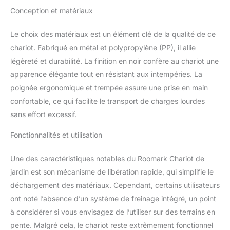
rotative à 180°, qui peut
Conception et matériaux
être librement ajustée
selon vos besoins,
Le choix des matériaux est un élément clé de la qualité de ce
opération facile et
chariot. Fabriqué en métal et polypropylène (PP), il allie
flexible, il répond au
légèreté et durabilité. La finition en noir confère au chariot une
design ergonomique, et il
est très confortable de
apparence élégante tout en résistant aux intempéries. La
contrôler le chariot lors
poignée ergonomique et trempée assure une prise en main
de l'utilisation. Durable et
confortable, ce qui facilite le transport de charges lourdes
durable : le chariot de
sans effort excessif.
jardin est conçu pour
durer, avec un design
Fonctionnalités et utilisation
robuste et durable qui
peut résister à de lourdes
Une des caractéristiques notables du Roomark Chariot de
charges et des
conditions extérieures
jardin est son mécanisme de libération rapide, qui simplifie le
difficiles. Conçu pour
déchargement des matériaux. Cependant, certains utilisateurs
être facile à nettoyer et à
ont noté l’absence d’un système de freinage intégré, un point
entretenir, ce chariot est
à considérer si vous envisagez de l’utiliser sur des terrains en
fabriqué à partir de
matériaux de haute
pente. Malgré cela, le chariot reste extrêmement fonctionnel