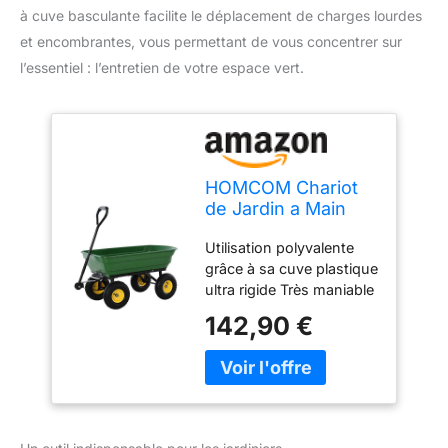
à cuve basculante facilite le déplacement de charges lourdes
et encombrantes, vous permettant de vous concentrer sur
l’essentiel : l’entretien de votre espace vert.
HOMCOM Chariot
de Jardin a Main
Garden Cart cuve
Utilisation polyvalente
basculante Max.
grâce à sa cuve plastique
250 Kg
ultra rigide Très maniable
sur ces 4 roues dont 2
142,90 €
roues-avant
directionnelles Cuve
basculante vers l'arrière
pour faciliter le
déchargement Structure
en acier, très robuste,