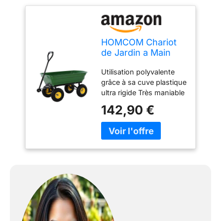
HOMCOM Chariot
de Jardin a Main
Garden Cart cuve
Utilisation polyvalente
basculante Max.
grâce à sa cuve plastique
250 Kg
ultra rigide Très maniable
sur ces 4 roues dont 2
142,90 €
roues-avant
directionnelles Cuve
basculante vers l'arrière
pour faciliter le
déchargement Structure
en acier, très robuste,
stable et résistante
Charge maximum
recommandée de 250 Kg