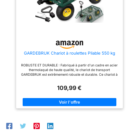
lourdes. Grâce a son long
: charge max. reco. de 200 Kg -
manche vous aller pouvoir la
Assemblage facile, rapide
déplacer facilement sans effort.
grâce au manuel d'assemblage
Elle est adapté avec tout type
illustré fourni
de terrain. Les roues tourne en
même temps que le manche ce
qui vous permet de tourner la
brouette facilement. 🌿
CARACTERISTIQUES - Capacité
75 Litres - Charge maximale
250 kg - Poids : 16 kg -
GARDEBRUK Chariot à roulettes Pliable 550 kg
Dimensions cuve : 86.5 x 60.5
x 22 cm - 4 Roues gonflées
Ø260mm jantes métal - Garantie
ROBUSTE ET DURABLE : Fabriqué à partir d'un cadre en acier
2 ans
thermolaqué de haute qualité, le chariot de transport
GARDEBRUK est extrêmement robuste et durable. Ce chariot à
main pratique et fiable est le compagnon idéal pour tes sorties
en famille ou entre amis. HAUTE CAPACITÉ DE CHARGE : Un
109,99 €
véritable champion pour les charges lourdes ! Un poids max.
statique de 550 kg te permet de transporter facilement de
grandes quantités de marchandises lourdes. Qu'il s'agisse de
terre, de pierres, d'outils de jardinage et bien plus encore, le
chariot de jardin XXL dispose d'une grande capacité de
chargement. FACILE À UTILISER : Grâce aux 4 grandes roues
profilées gonflables avec jantes en acier à roulement à billes et
à la direction à fusée, tu peux tirer et manoeuvrer la charrette à
bras très facilement, même sur des terrains irréguliers ou
boueux. La poignée rembourrée et antidérapante est un autre
avantage du chariot de plage UTILISATION POLYVALENTE : Un