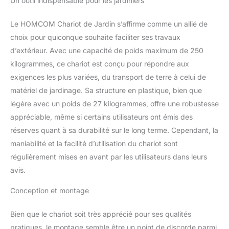
Un outil indispensable pour les jardiniers
stable et résistante
Charge maximum
Le HOMCOM Chariot de Jardin s’affirme comme un allié de
recommandée de 250 Kg
choix pour quiconque souhaite faciliter ses travaux
d’extérieur. Avec une capacité de poids maximum de 250
kilogrammes, ce chariot est conçu pour répondre aux
exigences les plus variées, du transport de terre à celui de
matériel de jardinage. Sa structure en plastique, bien que
légère avec un poids de 27 kilogrammes, offre une robustesse
appréciable, même si certains utilisateurs ont émis des
réserves quant à sa durabilité sur le long terme. Cependant, la
maniabilité et la facilité d’utilisation du chariot sont
régulièrement mises en avant par les utilisateurs dans leurs
avis.
Conception et montage
Bien que le chariot soit très apprécié pour ses qualités
pratiques, le montage semble être un point de discorde parmi