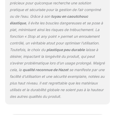
ans d'expérience dans le
précieux pour quiconque recherche une solution
développement et la
pratique et sécurisée pour la gestion de l’air comprimé
production'. LIVRAISON :
ou de l’eau. Grâce à son
tuyau en caoutchouc
1x HAZET Enrouleur de
élastique
, il évite les boucles dangereuses et se pose à
câble 9040N/2 I Fonction
"Stop at any point" I 230
plat, minimisant ainsi les risques de trébuchement. La
V AC I Longueur de
fonction « Stop at any point » permet un enroulement
câble : 15 m I Câble de
contrôlé, un véritable atout pour optimiser l’utilisation.
raccordement : 1,3 m I
Toutefois, le choix du
plastique peu durable
laisse à
Capacité de charge
enroulée : 1600 Watt I
désirer, impactant la longévité du produit, qui peut
Capacité de charge
s’avérer problématique lors d’un usage prolongé. Malgré
déroulée : 3200 Watt '.
cela, la
qualité reconnue de Hazet
se manifeste par une
facilité d’utilisation et une sécurité exemplaire, notées au
plus haut niveau. Il est regrettable que les matériaux
utilisés et la durabilité globale ne soient pas à la hauteur
des autres qualités du produit.