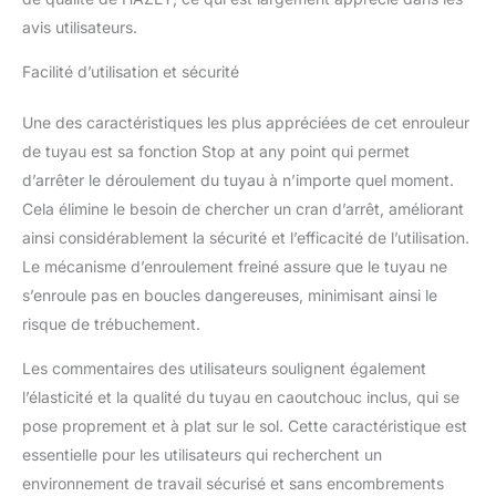
dispose de plus de 155
avis utilisateurs.
ans d'expérience dans le
développement et la
Facilité d’utilisation et sécurité
production'. LIVRAISON :
1x HAZET Enrouleur de
Une des caractéristiques les plus appréciées de cet enrouleur
câble 9040N/2 I Fonction
de tuyau est sa fonction Stop at any point qui permet
"Stop at any point" I 230
d’arrêter le déroulement du tuyau à n’importe quel moment.
V AC I Longueur de
câble : 15 m I Câble de
Cela élimine le besoin de chercher un cran d’arrêt, améliorant
raccordement : 1,3 m I
ainsi considérablement la sécurité et l’efficacité de l’utilisation.
Capacité de charge
Le mécanisme d’enroulement freiné assure que le tuyau ne
enroulée : 1600 Watt I
s’enroule pas en boucles dangereuses, minimisant ainsi le
Capacité de charge
déroulée : 3200 Watt '.
risque de trébuchement.
Les commentaires des utilisateurs soulignent également
l’élasticité et la qualité du tuyau en caoutchouc inclus, qui se
pose proprement et à plat sur le sol. Cette caractéristique est
essentielle pour les utilisateurs qui recherchent un
environnement de travail sécurisé et sans encombrements