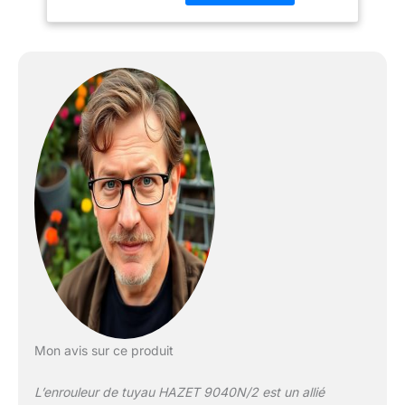
travail'. PRATIQUE :
enroulement propre et
freiné du tuyau grâce au
guidage automatique
avec fonction 'Stop at
any point' '.
POLYVALENT :
L'enrouleur est équipé
d'un tuyau polymère
hybride qui convient à
l'air comprimé ou à l'eau
et qui peut être monté
facilement et
individuellement grâce à
l'étrier de fixation en
métal. FABRIQUÉ EN
ALLEMAGNE : HAZET
est l'un des principaux
Mon avis sur ce produit
fabricants d'outils à
usage professionnel et
L’enrouleur de tuyau HAZET 9040N/2 est un allié
dispose de plus de 155