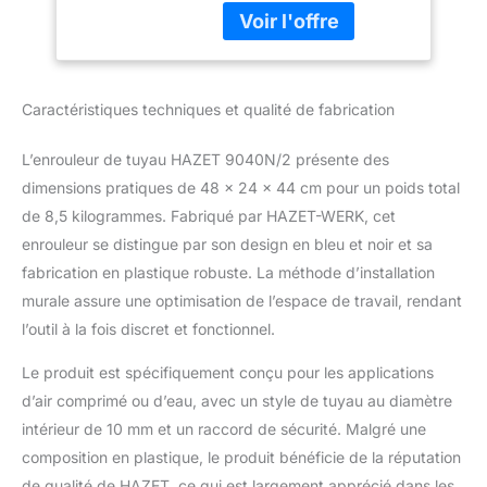
réduit considérablement
ou eau
le risque d'accident au
travail'. PRATIQUE :
enroulement propre et
freiné du tuyau grâce au
Caractéristiques techniques et qualité de fabrication
guidage automatique
avec fonction 'Stop at
L’enrouleur de tuyau HAZET 9040N/2 présente des
any point' '.
POLYVALENT :
dimensions pratiques de 48 x 24 x 44 cm pour un poids total
L'enrouleur est équipé
de 8,5 kilogrammes. Fabriqué par HAZET-WERK, cet
d'un tuyau polymère
enrouleur se distingue par son design en bleu et noir et sa
hybride qui convient à
fabrication en plastique robuste. La méthode d’installation
l'air comprimé ou à l'eau
murale assure une optimisation de l’espace de travail, rendant
et qui peut être monté
facilement et
l’outil à la fois discret et fonctionnel.
individuellement grâce à
l'étrier de fixation en
Le produit est spécifiquement conçu pour les applications
métal. FABRIQUÉ EN
d’air comprimé ou d’eau, avec un style de tuyau au diamètre
ALLEMAGNE : HAZET
intérieur de 10 mm et un raccord de sécurité. Malgré une
est l'un des principaux
composition en plastique, le produit bénéficie de la réputation
fabricants d'outils à
usage professionnel et
de qualité de HAZET, ce qui est largement apprécié dans les