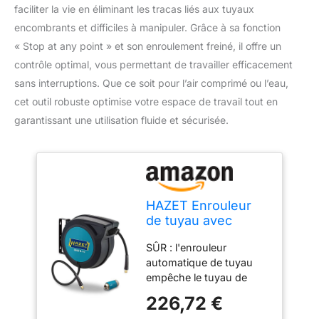
faciliter la vie en éliminant les tracas liés aux tuyaux
encombrants et difficiles à manipuler. Grâce à sa fonction
« Stop at any point » et son enroulement freiné, il offre un
contrôle optimal, vous permettant de travailler efficacement
sans interruptions. Que ce soit pour l’air comprimé ou l’eau,
cet outil robuste optimise votre espace de travail tout en
garantissant une utilisation fluide et sécurisée.
HAZET Enrouleur
de tuyau avec
raccord rapide
SÛR : l'enrouleur
9040N/2 I avec
automatique de tuyau
fonction Stop at any
empêche le tuyau de
point, Enroulement
traîner, met de l'ordre
freiné I convient
226,72 €
dans chaque atelier et
pour air comprimé