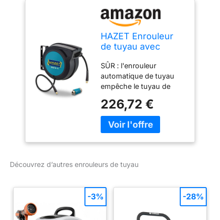
HAZET Enrouleur
de tuyau avec
raccord rapide
SÛR : l'enrouleur
9040N/2 I avec
automatique de tuyau
fonction Stop at any
empêche le tuyau de
point, Enroulement
traîner, met de l'ordre
freiné I convient
226,72 €
dans chaque atelier et
pour air comprimé
réduit considérablement
ou eau
le risque d'accident au
travail'. PRATIQUE :
enroulement propre et
freiné du tuyau grâce au
Découvrez d’autres enrouleurs de tuyau
guidage automatique
avec fonction 'Stop at
any point' '.
-3%
-28%
POLYVALENT :
L'enrouleur est équipé