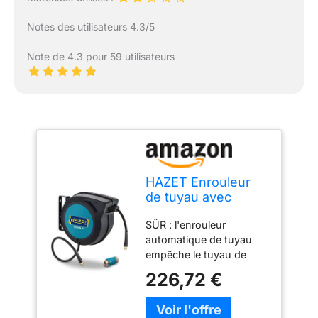
Notes des utilisateurs 4.3/5
Note de 4.3 pour 59 utilisateurs
HAZET Enrouleur
de tuyau avec
raccord rapide
SÛR : l'enrouleur
9040N/2 I avec
automatique de tuyau
fonction Stop at any
empêche le tuyau de
point, Enroulement
traîner, met de l'ordre
freiné I convient
226,72 €
dans chaque atelier et
pour air comprimé
réduit considérablement
ou eau
le risque d'accident au