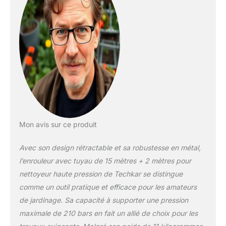
comprend un tuyau de
15 m avec du fil d'acier.
L'entrée standard
M22x1,5 assure la
compatibilité avec une
large gamme de
nettoyeurs haute
pression. Le tuyau ne
convient pas au nouveau
système Karcher "Easy!
Lock".
Mon avis sur ce produit
Avec son design rétractable et sa robustesse en métal,
l’enrouleur avec tuyau de 15 mètres + 2 mètres pour
nettoyeur haute pression de Techkar se distingue
comme un outil pratique et efficace pour les amateurs
de jardinage. Sa capacité à supporter une pression
maximale de 210 bars en fait un allié de choix pour les