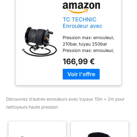
TC TECHNIC
Enrouleur avec
tuyau 15m + 2m
Pression max: enrouleur,
pour Nettoyeur
210bar, tuyau 250bar
Haute Pression
Pression max: enrouleur,
Karcher et autre
210bar, tuyau 250bar
166,99 €
Pression max: enrouleur,
210bar, tuyau 250bar
Entrées: filetage M22 x
1,5 Parfait pour tout type
de nettoyeur haute
pression avec filetage
Découvrez d’autres enrouleurs avec tuyaux 15m + 2m pour
22mm Le corps en métal
nettoyeurs haute pression
offre la meilleure
durabilité L'ensemble
comprend un tuyau de
15 m avec du fil d'acier.
L'entrée standard