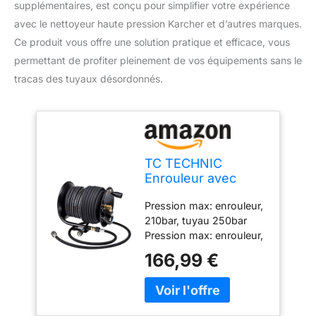
supplémentaires, est conçu pour simplifier votre expérience
avec le nettoyeur haute pression Karcher et d’autres marques.
Ce produit vous offre une solution pratique et efficace, vous
permettant de profiter pleinement de vos équipements sans le
tracas des tuyaux désordonnés.
TC TECHNIC
Enrouleur avec
tuyau 15m + 2m
Pression max: enrouleur,
pour Nettoyeur
210bar, tuyau 250bar
Haute Pression
Pression max: enrouleur,
Karcher et autre
210bar, tuyau 250bar
166,99 €
Pression max: enrouleur,
210bar, tuyau 250bar
Entrées: filetage M22 x
1,5 Parfait pour tout type