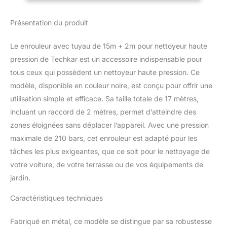
de nettoyeur haute
pression avec filetage
Présentation du produit
22mm Le corps en métal
offre la meilleure
Le enrouleur avec tuyau de 15m + 2m pour nettoyeur haute
durabilité L'ensemble
comprend un tuyau de
pression de Techkar est un accessoire indispensable pour
15 m avec du fil d'acier.
tous ceux qui possèdent un nettoyeur haute pression. Ce
L'entrée standard
modèle, disponible en couleur noire, est conçu pour offrir une
M22x1,5 assure la
utilisation simple et efficace. Sa taille totale de 17 mètres,
compatibilité avec une
incluant un raccord de 2 mètres, permet d’atteindre des
large gamme de
nettoyeurs haute
zones éloignées sans déplacer l’appareil. Avec une pression
pression. Le tuyau ne
maximale de 210 bars, cet enrouleur est adapté pour les
convient pas au nouveau
tâches les plus exigeantes, que ce soit pour le nettoyage de
système Karcher "Easy!
votre voiture, de votre terrasse ou de vos équipements de
Lock".
jardin.
Caractéristiques techniques
Fabriqué en métal, ce modèle se distingue par sa robustesse