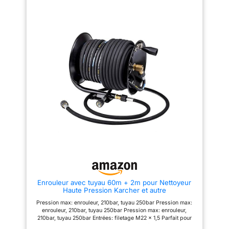
M22x1,5 assure la compatibilité
nettoyeurs haute pression et aux
avec une large gamme de
pistolets avec entrées filetées
nettoyeurs haute pression. Le
tuyau ne convient pas au
nouveau système Karcher
"Easy! Lock".
Enrouleur avec tuyau 60m + 2m pour Nettoyeur
Haute Pression Karcher et autre
Pression max: enrouleur, 210bar, tuyau 250bar Pression max:
enrouleur, 210bar, tuyau 250bar Pression max: enrouleur,
210bar, tuyau 250bar Entrées: filetage M22 x 1,5 Parfait pour
tout type de nettoyeur haute pression avec filetage 22mm Le