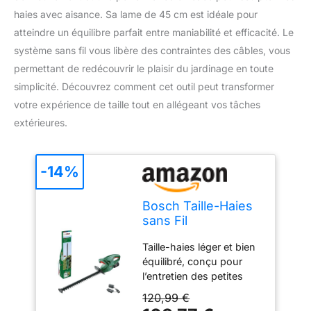
haies avec aisance. Sa lame de 45 cm est idéale pour
atteindre un équilibre parfait entre maniabilité et efficacité. Le
système sans fil vous libère des contraintes des câbles, vous
permettant de redécouvrir le plaisir du jardinage en toute
simplicité. Découvrez comment cet outil peut transformer
votre expérience de taille tout en allégeant vos tâches
extérieures.
-14%
Bosch Taille-Haies
sans Fil
EasyHedgeCut 18-
Taille-haies léger et bien
45
équilibré, conçu pour
l’entretien des petites
haies Mobilité sans fil
120,99 €
pour des coupes rapides