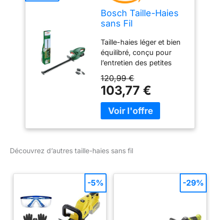
Bosch Taille-Haies
sans Fil
EasyHedgeCut 18-
Taille-haies léger et bien
45
équilibré, conçu pour
l’entretien des petites
haies Mobilité sans fil
120,99 €
pour des coupes rapides
103,77 €
et propres partout dans
le jardin Système anti-
blocage Bosch pour
travailler sans
interruption POWER FOR
ALL ALLIANCE: 1
Découvrez d’autres taille-haies sans fil
BATTERIE, 10+
MARQUES, 150+
OUTILS. Livré avec :
-5%
-29%
EasyHedgeCut 18-45, 1x
batterie 18V 2,0 Ah,
chargeur GAL 1810 CV,
emballage carton