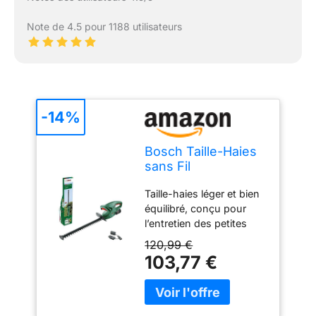
Note de 4.5 pour 1188 utilisateurs
-14%
Bosch Taille-Haies
sans Fil
EasyHedgeCut 18-
Taille-haies léger et bien
45
équilibré, conçu pour
l’entretien des petites
haies Mobilité sans fil
120,99 €
pour des coupes rapides
103,77 €
et propres partout dans
le jardin Système anti-
blocage Bosch pour
travailler sans