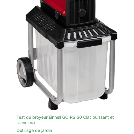
pour vous protéger des éclats
et des lames tranchantes. Le kit
complet comprend également
un sac à outils pour le
rangement, un tournevis avec
des vis pour l'entretien et un
couvercle de lame pour un
rangement sûr.
Test du broyeur Einhell GC-RS 60 CB : puissant et
silencieux
Outillage de jardin