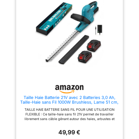
Équipé de deux batteries
équilibre parfait, un poids
lithium-ion haute capacité de
réduit et une meilleure
4,0 Ah, ce taille-haie sans fil
manœuvrabilité Concept 18V
offre une autonomie continue de
ONE+ : alimentez ce modèle
120 minutes, soit une puissance
électrique et tous vos appareils
suffisante pour les grands
et outils de bricolage et
jardins ou les travaux de coupe
jardinage avec la même batterie
prolongés. L'écran LED situé sur
pour + de 200 outils. Antichocs,
le boîtier affiche en temps réel
elle est dotée de la technologie
et en un coup d'œil des
Lithium+ IntelliCell et évite la
informations claires sur l'état de
surcharge et la surchauffe
la batterie, afin que vous ne
Contenu du paquet : l'appareil
soyez jamais surpris par une
est livré avec 1 collecteur de
batterie vide. Taille-haie manuel
déchets HEDGESWEEP et 1
facile à utiliser – Ce taille-haie
fourreau de protection. Il
manuel sans fil est équipé
convient pour les jeunes et
d'une poignée pivotante à 180°
moyennes haies, les rameaux
qui permet de passer
fins, les haies classiques et la
rapidement de la coupe
taille régulière 3 ans de
verticale à la coupe horizontale.
garantie sur les outils de
Taille Haie Batterie 21V avec 2 Batteries 3,0 Ah,
Avec un poids de seulement 4,1
bricolage et de jardinage : nos
Taille-Haie sans Fil 1000W Brushless, Lame 51 cm,
lb, il est facile à soulever pour
outils sont conçus pour durer,
Coupe 15 mm, Poignée Ergonomique pour Haies,
couper au-dessus de la tête ou
notre garantie aussi. Tous nos
TAILLE HAIE BATTERIE SANS FIL POUR UNE UTILISATION
Arbustes et Jardin (avec 2 Batteries)
à tenir pendant de longues
outils et batteries sont garantis
FLEXIBLE : Ce taille-haie sans fil 21V permet de travailler
périodes sans fatigue. La
2 ans et, si le consommateur
librement sans câble gênant autour des haies, arbustes et
poignée ergonomique
enregistre le produit dans les
buissons. Idéal pour l’entretien régulier du jardin, des bordures
antidérapante améliore le
30 jours suivant l'achat, 3 ans
et des zones difficiles d’accès autour de la maison. MOTEUR
contrôle et le rend idéal pour les
49,99 €
BRUSHLESS 1000W POUR UNE COUPE EFFICACE : Le moteur
débutants, les personnes âgées
sans balais haute performance réduit les frottements et assure