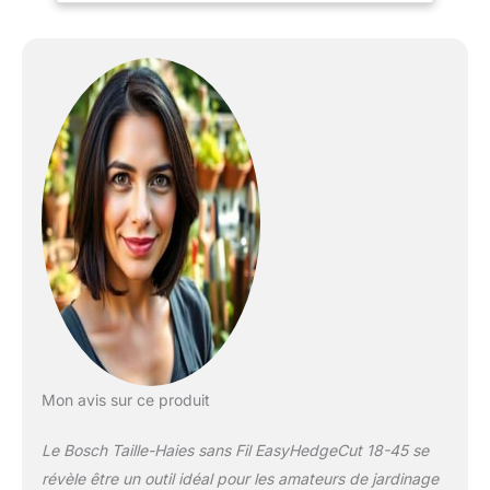
interruption POWER FOR
ALL ALLIANCE: 1
BATTERIE, 10+
MARQUES, 150+
OUTILS. Livré avec :
EasyHedgeCut 18-45, 1x
batterie 18V 2,0 Ah,
chargeur GAL 1810 CV,
emballage carton
Mon avis sur ce produit
Le Bosch Taille-Haies sans Fil EasyHedgeCut 18-45 se
révèle être un outil idéal pour les amateurs de jardinage