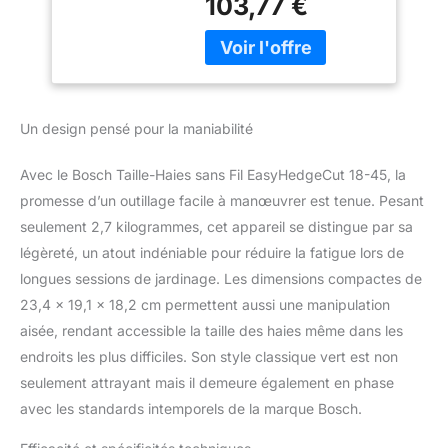
103,77 €
et propres partout dans
le jardin Système anti-
blocage Bosch pour
travailler sans
interruption POWER FOR
ALL ALLIANCE: 1
Un design pensé pour la maniabilité
BATTERIE, 10+
MARQUES, 150+
Avec le Bosch Taille-Haies sans Fil EasyHedgeCut 18-45, la
OUTILS. Livré avec :
promesse d’un outillage facile à manœuvrer est tenue. Pesant
EasyHedgeCut 18-45, 1x
batterie 18V 2,0 Ah,
seulement 2,7 kilogrammes, cet appareil se distingue par sa
chargeur GAL 1810 CV,
légèreté, un atout indéniable pour réduire la fatigue lors de
emballage carton
longues sessions de jardinage. Les dimensions compactes de
23,4 x 19,1 x 18,2 cm permettent aussi une manipulation
aisée, rendant accessible la taille des haies même dans les
endroits les plus difficiles. Son style classique vert est non
seulement attrayant mais il demeure également en phase
avec les standards intemporels de la marque Bosch.