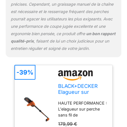
précises. Cependant, un graissage manuel de la chaîne
Cela permet aux
utilisateurs de réaliser
est nécessaire et le resserrage fréquent des perches
une coupe parfaite sans
pourrait agacer les utilisateurs les plus exigeants. Avec
fatigue
une performance de coupe jugée excellente et une
ergonomie bien pensée, ce produit offre
un bon rapport
qualité-prix
, faisant de lui un choix judicieux pour un
entretien régulier et soigné de votre jardin.
-39%
BLACK+DECKER
Elagueur sur
Perche Sans Fil 18
HAUTE PERFORMANCE :
V - Coupe-
L'elagueur sur perche
Branches sur
sans fil de
Batterie 18 V 2 Ah
BLACKDECKER est la
avec Manche
179,99 €
solution simple, rapide et