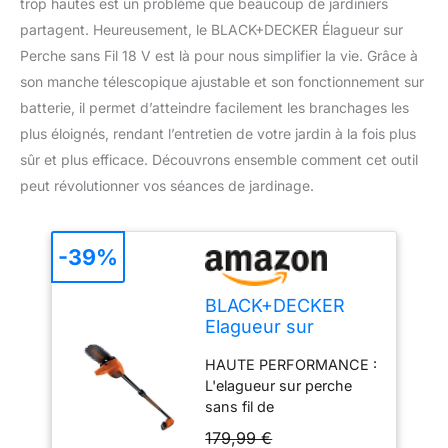
trop hautes est un problème que beaucoup de jardiniers
partagent. Heureusement, le BLACK+DECKER Élagueur sur
Perche sans Fil 18 V est là pour nous simplifier la vie. Grâce à
son manche télescopique ajustable et son fonctionnement sur
batterie, il permet d’atteindre facilement les branchages les
plus éloignés, rendant l’entretien de votre jardin à la fois plus
sûr et plus efficace. Découvrons ensemble comment cet outil
peut révolutionner vos séances de jardinage.
-39%
BLACK+DECKER
Elagueur sur
Perche Sans Fil 18
HAUTE PERFORMANCE :
V - Coupe-
L'elagueur sur perche
Branches sur
sans fil de
Batterie 18 V 2 Ah
BLACKDECKER est la
avec Manche
179,99 €