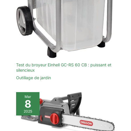
d'une technologie de tension de
chaîne. La tension de la chaîne
peut être facilement ajustée en
tournant simplement le bouton
de tension. La lubrification de la
chaîne est automatique grâce au
réservoir d'huile intégré d'une
capacité de 90 ml. 🌿CONTENU
DE LA LIVRAISON : élagueur
télescopique sans fil, épée,
chaîne de scie, protège-épée,
taille-haie télescopique sans fil,
étui de protection, bandoulière,
batterie 4000 mAh, chargeur,
Test du broyeur Einhell GC-RS 60 CB : puissant et
manuel d'instructions.
silencieux
Outillage de jardin
Mar
8
2025