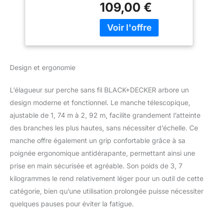
solution simple, rapide et
Télescopique de
109,00 €
efficace pour tailler les
1,74 m à 2,92m et
branches hautes
Grip à la Poignée et
difficilement accessibles
au Manche - Guide
- permet de couper et
de 20 cm
élaguer les branches les
GPC1820L20-QW
plus denses avec une
Design et ergonomie
capacité de coupe
jusquâ€à 18 cm de
L’élagueur sur perche sans fil BLACK+DECKER arbore un
diamètre PRATIQUE : Son
design moderne et fonctionnel. Le manche télescopique,
bras télescopique peut
être ajusté de 1,74 m à
ajustable de 1, 74 m à 2, 92 m, facilite grandement l’atteinte
2,92 m selon les besoins
des branches les plus hautes, sans nécessiter d’échelle. Ce
des utilisateurs
manche offre également un grip confortable grâce à sa
POLYVALENCE : Le
poignée ergonomique antidérapante, permettant ainsi une
coupe-branche
GPC1820L20-QW de
prise en main sécurisée et agréable. Son poids de 3, 7
longue portée est vendu
kilogrammes le rend relativement léger pour un outil de cette
avec une batterie 18 V
catégorie, bien qu’une utilisation prolongée puisse nécessiter
POWERCONNECT
quelques pauses pour éviter la fatigue.
interchangeable avec
l'ensemble des outils 18V