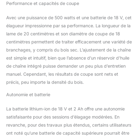
Performance et capacités de coupe
BLACKDECKER
Bricolage, Jardinage et
Avec une puissance de 500 watts et une batterie de 18 V, cet
Petit-Electroménager
ERGONOMIQUE : Cet
élagueur impressionne par sa performance. La longueur de la
élagueur est doté dâ€un
lame de 20 centimètres et son diamètre de coupe de 18
revêtement grip pour une
centimètres permettent de traiter efficacement une variété de
parfaite prise en main et
branchages, y compris du bois sec. L’ajustement de la chaîne
un confort dâ€utilisation
optimale lors des travaux
est simple et intuitif, bien que l’absence d’un réservoir d’huile
prolongés et la liberté du
de chaîne intégré puisse demander un peu plus d’entretien
sans fil pour accéder à
manuel. Cependant, les résultats de coupe sont nets et
tous les recoins de votre
précis, peu importe la densité du bois.
jardin COMPACT ET
LEGER : Avec un poids
Autonomie et batterie
léger de 3,7 kg et un
design compact, cet
La batterie lithium-ion de 18 V et 2 Ah offre une autonomie
élagueur est facile à
porter et à manÅ“uvrer.
satisfaisante pour des sessions d’élagage modérées. En
Cela permet aux
revanche, pour des travaux plus étendus, certains utilisateurs
utilisateurs de réaliser
ont noté qu’une batterie de capacité supérieure pourrait être
une coupe parfaite sans