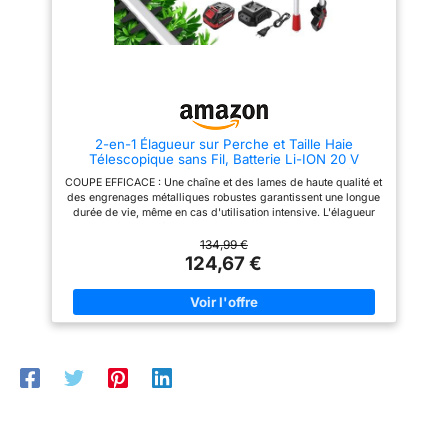
fatigue
90° peuvent également tailler
taille-haie sur perche sont en
précision les branches hautes
acier de construction au
et les zones qui sont
carbone de haute qualité, avec
généralement difficiles à
une longueur de coupe
atteindre. Vous pouvez dire
maximale de 400 mm, une
adieu à taille manuelle
épaisseur de coupe allant
encombrante et vous aider à
jusqu'à 15 mm et une vitesse de
tailler facilement et
rotation de 1 500 spm. Puissant
efficacement. 【Batterie
pour assurer une réalisation
2-en-1 Élagueur sur Perche et Taille Haie
rechargeable】La scie
efficace des travaux de
Télescopique sans Fil, Batterie Li-ION 20 V
électrique sans balai est
jardinage. 🌿FLEXIBLE ET
4000mAh,Poignée Principale Orientable,Tête
équipée de 2*1500mAh
RÉGLABLE : la coupe branche
COUPE EFFICACE : Une chaîne et des lames de haute qualité et
Inclinable,Moteur sans balais de 42 cm,
batteries rechargeables, qui ne
telescopique a trois niveaux de
des engrenages métalliques robustes garantissent une longue
Bandoulière Incluse-TEENO
prennent que 2-3 heures pour
réglage de l'angle, avec un
durée de vie, même en cas d'utilisation intensive. L'élagueur
se charger complètement et
angle d'inclinaison maximum de
sur perche sans fil a une longueur de lame de 24 cm et est
peuvent être utilisées jusqu'à
30°. Le taille haie batterie
alimenté par un moteur puissant avec une vitesse de coupe
134,99 €
40 minutes, cette scie à perche
telescopique a sept angles
allant jusqu'à 4 m/s, ce qui facilite la coupe de branches ou de
124,67 €
sans fil offre une performance
d'inclinaison et une plage
bois plus grosses. CONCEPTION COMPACTE:Léger corps et
fiable pour les périodes de
réglable de 135°, ce qui lui
poignée arrière à prise souple avec une coupe ergonomique,
jardinage prolongées. La
permet d'obtenir une coupe
pratique à votre travail quoditien ANGLE ET LONGEUR
batterie rechargeable avec
précise sans impasses. 🌿
RÉGLABLE FACILE： longueur réglable de coupe télescopique;
protection contre les surcharges
BATTERIE DE GRANDE
Poignée arrière rotative pour une taille confortable dans toutes
et la température offre une
CAPACITÉ ET DE HAUTE
les positions; pour une coupe économe en main-d'œuvre
durée de vie beaucoup plus
QUALITÉ : équipée d'une
SOUPLESSE D'UTILISATION : grâce à la perche d'extension, la
longue. 【Ergonomie】Conçue
batterie lithium-ion partageable
débroussailleuse télescopique peut être déployée jusqu'à 3
pour le confort et la réduction
haute capacité 20 V 4000 mAh,
mètres, ce qui la rend idéale pour élaguer des branches
de la fatigue lors d'une
qui permet à votre travail de
jusqu'à 4 mètres de haut. La tête du taille-haie est réglable en
utilisation prolongée, la
coupe de continuer sans
6 positions et peut s'incliner jusqu'à 90°. ACCESSOIRES
tronçonneuse électrique pour
interrompre la charge,
INCLUS:1*Taille-haies Télescopique , 1* Tronconneuse , 1*
perche est dotée d'une poignée
permettant au travail de coupe