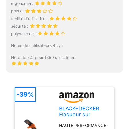
ergonomie :
poids :
facilité d’utilisation :
sécurité :
polyvalence :
Notes des utilisateurs 4.2/5
Note de 4.2 pour 1359 utilisateurs
-39%
BLACK+DECKER
Elagueur sur
Perche Sans Fil 18
HAUTE PERFORMANCE :
V - Coupe-