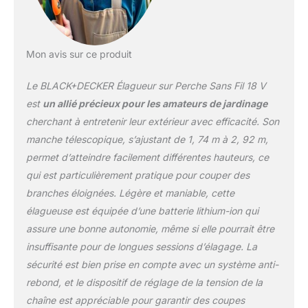
avec une batterie 18 V
POWERCONNECT
interchangeable avec
l'ensemble des outils 18V
Mon avis sur ce produit
BLACKDECKER
Bricolage, Jardinage et
Le BLACK+DECKER Élagueur sur Perche Sans Fil 18 V
Petit-Electroménager
ERGONOMIQUE : Cet
est
un allié précieux pour les amateurs de jardinage
élagueur est doté dâ€un
cherchant à entretenir leur extérieur avec efficacité. Son
revêtement grip pour une
manche télescopique, s’ajustant de 1, 74 m à 2, 92 m,
parfaite prise en main et
permet d’atteindre facilement différentes hauteurs, ce
un confort dâ€utilisation
optimale lors des travaux
qui est particulièrement pratique pour couper des
prolongés et la liberté du
branches éloignées. Légère et maniable, cette
sans fil pour accéder à
élagueuse est équipée d’une batterie lithium-ion qui
tous les recoins de votre
assure une bonne autonomie, même si elle pourrait être
jardin COMPACT ET
LEGER : Avec un poids
insuffisante pour de longues sessions d’élagage. La
léger de 3,7 kg et un
sécurité est bien prise en compte avec un système anti-
design compact, cet
rebond, et le dispositif de réglage de la tension de la
élagueur est facile à
chaîne est appréciable pour garantir des coupes
porter et à manÅ“uvrer.