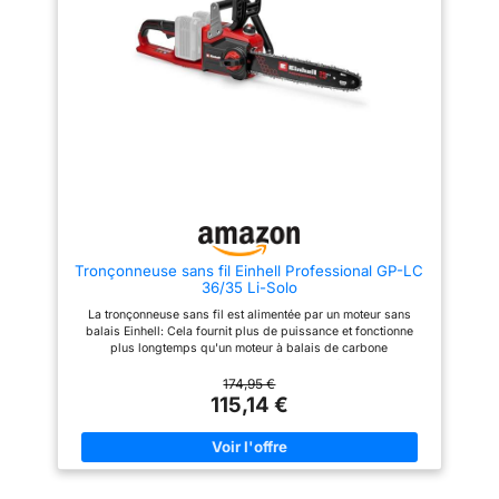
active le frein de chaîne :
puissance, il permet des
bûche d'un diamètre de 6
coupes propres et rapides à
pouces en seulement 8
la chaîne s’arrête alors
travers les branches, le bois de
secondes, les protections
immédiatement. Un arrêt
chauffage, le bambou et plus
contre les surcharges et la
de chaîne garantit la
encore – nettement plus
surchauffe garantissent la
puissant que les moteurs en
sécurité de la batterie et une
sécurité en cas de saut
acier standard et plus efficace
durée de vie plus longue 🔋【2
de chaîne. Batterie non
que n’importe quelle scie à
x 4000 mAh Batterie Grande
main. 🌳 【30 CM DE LAME &
Capacité】Avec affichage de
incluse - La
TENSION SANS OUTILS】 La
puissance et chargeur rapide
tronçonneuse sans fil
lame de guidage de 30 cm (12
CE, longue durée d'utilisation !
FORTEXXA 18/30 est
pouces) offre l’équilibre parfait
Tronçonneuse sans fil pour
entre maniabilité et performance
l'élagage avec 2 batteries de
vendue sans batterie
de coupe. La chaîne peut être
4000 mAh La tronçonneuse
Power X-Change ni
tendue facilement et rapidement
sans fil portable est parfaite
à l'aide de la molette latérale -
pour la coupe du bois,
chargeur. Ces
Tronçonneuse sans fil Einhell Professional GP-LC
sans aucun outil. Ainsi, vous
l'élagage des arbres, l'élagage
accessoires sont
36/35 Li-Solo
aurez plus de temps pour le
du jardinage, largement utilisée
disponibles séparément.
travail réel et moins pour la
dans les jardins, les parcs, les
La tronçonneuse sans fil est alimentée par un moteur sans
préparation. 💧
fermes, les forêts, les ranchs,
balais Einhell: Cela fournit plus de puissance et fonctionne
【LUBRIFACTION
les vergers, les serres, un
plus longtemps qu'un moteur à balais de carbone
AUTOMATIQUE – Durée de vie
cadeau idéal pour les nouveaux
conventionnel, car il n'y a pas d'usure due à l'abrasion
prolongée】 Le système d’huile
propriétaires, les personnes
mécanique La tronçonneuse sans fil combine la netteté du rail
174,95 €
automatique intégré assure une
âgées, les campeurs. ✅
de coupe et de la chaîne OREGON de haute qualité de 350 mm
115,14 €
lubrification constante de la
【Système de lubrification
avec la liberté de la technologie sans fil. La chaîne coupe le
chaîne et de la lame. Le
automatique】 Le système de
bois de jardin, le bois de charpente et les pièces de
réservoir d'huile transparent
lubrification de la scie
menuiserie à une vitesse de 15 m / s Le resserrement de la
vous permet de contrôler le
d'élagage sans fil avec un
tension de la chaîne et le changement de chaîne sont totalement
niveau de remplissage à tout
système de lubrification
sans outil. La grande ouverture de remplissage d'huile permet
moment pour un fonctionnement
automatique permet une coupe
de faire le plein de lubrifiant (115 ml) facilement et la chaîne est