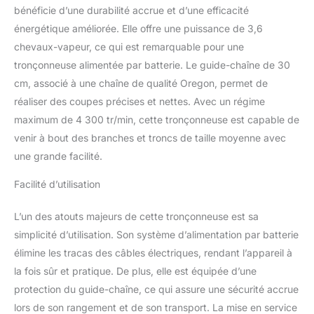
système de lubrification
bénéficie d’une durabilité accrue et d’une efficacité
automatique. Longueur
énergétique améliorée. Elle offre une puissance de 3,6
de coupe - Le guide-
chevaux-vapeur, ce qui est remarquable pour une
chaîne de qualité
supérieure, d’une largeur
tronçonneuse alimentée par batterie. Le guide-chaîne de 30
30 cm, ainsi que la
cm, associé à une chaîne de qualité Oregon, permet de
chaîne robuste, d’une
réaliser des coupes précises et nettes. Avec un régime
longueur de coupe de 27
maximum de 4 300 tr/min, cette tronçonneuse est capable de
cm, sont de qualité
OREGON. Sécurité
venir à bout des branches et troncs de taille moyenne avec
maximale - Une pression
une grande facilité.
sur le protège-main
active le frein de chaîne :
Facilité d’utilisation
la chaîne s’arrête alors
immédiatement. Un arrêt
L’un des atouts majeurs de cette tronçonneuse est sa
de chaîne garantit la
simplicité d’utilisation. Son système d’alimentation par batterie
sécurité en cas de saut
élimine les tracas des câbles électriques, rendant l’appareil à
de chaîne. Batterie non
incluse - La
la fois sûr et pratique. De plus, elle est équipée d’une
tronçonneuse sans fil
protection du guide-chaîne, ce qui assure une sécurité accrue
FORTEXXA 18/30 est
lors de son rangement et de son transport. La mise en service
vendue sans batterie