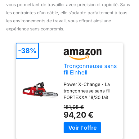
vous permettant de travailler avec précision et rapidité. Sans
les contraintes d’un câble, elle s’adapte parfaitement à tous
les environnements de travail, vous offrant ainsi une
expérience sans compromis.
-38%
Tronçonneuse sans
fil Einhell
FORTEXXA 18/30
Power X-Change - La
tronçonneuse sans fil
FORTEXXA 18/30 fait
partie de la gamme
151,95 €
Power X-Change Einhell
94,20 €
dans laquelle les
batteries, chargeurs et
appareils se combinent
en toute flexibilité.