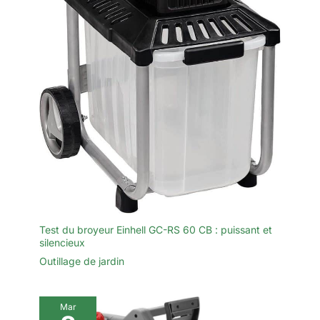
manière professionnelle.
1 brosse de nettoyage, 1 paire
de gants, 1 paire de lunettes, 1
manuel d'instructions, 1 boîte de
rangement. 🎁 【Le cadeau
idéal】 Notre tronconneuse a
batterie est équipée d'un moteur
amélioré qui ne brûle pas et ne
dégage pas de fumée, vous
pouvez donc l'acheter en toute
confiance. Le cadeau de Noël
idéal pour les papas, les
copains, les maris ou les
bricoleurs !
Test du broyeur Einhell GC-RS 60 CB : puissant et
silencieux
Outillage de jardin
Mar