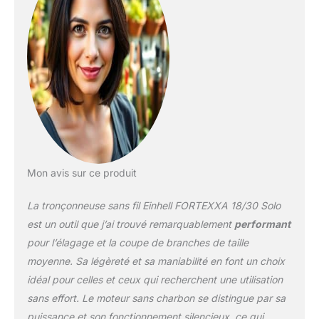
longue que les moteurs à
charbon classiques.
Puissance réglable - La
vitesse de la chaîne est
de 8 m/s à pleine
puissance, et passe à 6
m/s en mode ECO, ce qui
prolonge dans le même
temps la durée
d’utilisation de la batterie.
Chaîne - La tension et le
Mon avis sur ce produit
changement de la chaîne
s’effectuent sans outil, et
La tronçonneuse sans fil Einhell FORTEXXA 18/30 Solo
la chaîne est lubrifiée en
permanence grâce au
est un outil que j’ai trouvé remarquablement
performant
système de lubrification
pour l’élagage et la coupe de branches de taille
automatique. Longueur
moyenne. Sa légèreté et sa maniabilité en font un choix
de coupe - Le guide-
idéal pour celles et ceux qui recherchent une utilisation
chaîne de qualité
supérieure, d’une largeur
sans effort. Le moteur sans charbon se distingue par sa
30 cm, ainsi que la
puissance et son fonctionnement silencieux, ce qui