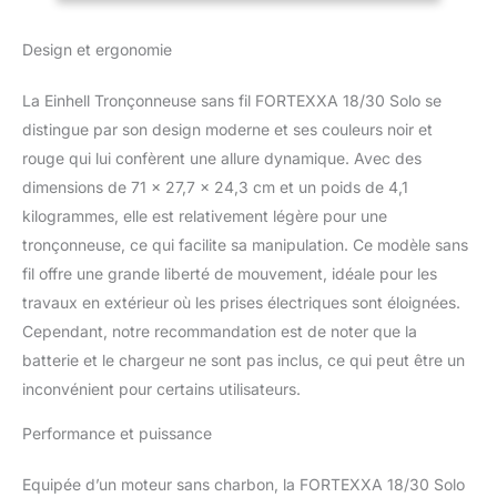
Moteur sans charbon -
Le puissant moteur sans
Design et ergonomie
charbon à faible entretien
offre une puissance
La Einhell Tronçonneuse sans fil FORTEXXA 18/30 Solo se
maximale pour une durée
distingue par son design moderne et ses couleurs noir et
de fonctionnement plus
longue que les moteurs à
rouge qui lui confèrent une allure dynamique. Avec des
charbon classiques.
dimensions de 71 x 27,7 x 24,3 cm et un poids de 4,1
Puissance réglable - La
kilogrammes, elle est relativement légère pour une
vitesse de la chaîne est
tronçonneuse, ce qui facilite sa manipulation. Ce modèle sans
de 8 m/s à pleine
puissance, et passe à 6
fil offre une grande liberté de mouvement, idéale pour les
m/s en mode ECO, ce qui
travaux en extérieur où les prises électriques sont éloignées.
prolonge dans le même
Cependant, notre recommandation est de noter que la
temps la durée
batterie et le chargeur ne sont pas inclus, ce qui peut être un
d’utilisation de la batterie.
Chaîne - La tension et le
inconvénient pour certains utilisateurs.
changement de la chaîne
s’effectuent sans outil, et
Performance et puissance
la chaîne est lubrifiée en
permanence grâce au
Equipée d’un moteur sans charbon, la FORTEXXA 18/30 Solo