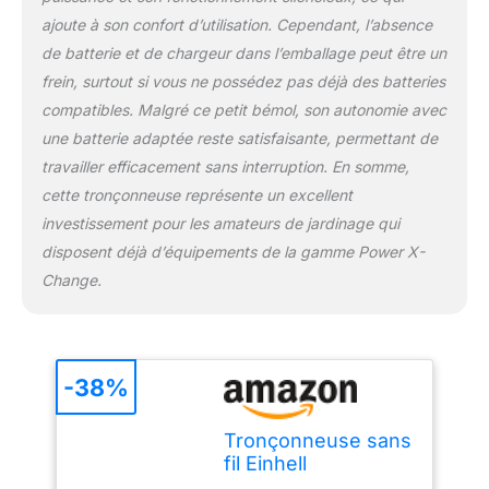
chaîne robuste, d’une
ajoute à son confort d’utilisation. Cependant, l’absence
longueur de coupe de 27
de batterie et de chargeur dans l’emballage peut être un
cm, sont de qualité
OREGON. Sécurité
frein, surtout si vous ne possédez pas déjà des batteries
maximale - Une pression
compatibles. Malgré ce petit bémol, son autonomie avec
sur le protège-main
une batterie adaptée reste satisfaisante, permettant de
active le frein de chaîne :
travailler efficacement sans interruption. En somme,
la chaîne s’arrête alors
cette tronçonneuse représente un excellent
immédiatement. Un arrêt
de chaîne garantit la
investissement pour les amateurs de jardinage qui
sécurité en cas de saut
disposent déjà d’équipements de la gamme Power X-
de chaîne. Batterie non
Change.
incluse - La
tronçonneuse sans fil
FORTEXXA 18/30 est
vendue sans batterie
Power X-Change ni
-38%
chargeur. Ces
accessoires sont
Tronçonneuse sans
disponibles séparément.
fil Einhell
FORTEXXA 18/30