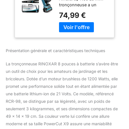
tronçonneuse a un
Brushless à Batterie
puissant moteur sans
8000mAh, avec
74,99 €
balai à l'intérieur qui leur
Injecteur de
confèrent une puissance
Lubrifiant de la
maximale, des durées de
Chaîne pour la
fonctionnement plus
Coupe du bois,
longues et une durée de
l'élagage le
vie maximale. La mini
Jardin(1200W)
Présentation générale et caractéristiques techniques
tronconneuse brushless
rehaussera
La tronçonneuse RINOXAR 8 pouces à batterie s’avère être
instantanément vos
attentes. 【Convivialité】
un outil de choix pour les amateurs de jardinage et les
Notre mini tronçonneuse
bricoleurs. Dotée d’un moteur brushless de 1200 Watts, elle
à batterie ne pèse qu'un
promet une performance solide tout en étant alimentée par
kilogramme, conçue
une batterie lithium-ion de 21 Volts. Ce modèle, référencé
pour un contrôle facile.
RCR-98, se distingue par sa légèreté, avec un poids de
Même les femmes et les
personnes âgées
seulement 3 kilogrammes, et ses dimensions compactes de
peuvent l'utiliser
49 x 14 x 19 cm. Sa couleur verte lui confère une allure
confortablement d'une
moderne et sa taille PowerCut X9 assure une maniabilité
seule main. La