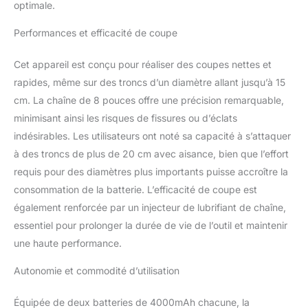
optimale.
configuration mise à jour
de 2024 convient
Performances et efficacité de coupe
également aux
utilisateurs gauchers et
droitiers. 【Autonomie de
Cet appareil est conçu pour réaliser des coupes nettes et
Batterie Étendue】Notre
rapides, même sur des troncs d’un diamètre allant jusqu’à 15
tronçonneuse sur
cm. La chaîne de 8 pouces offre une précision remarquable,
batterie offre une
minimisant ainsi les risques de fissures ou d’éclats
performance durable
indésirables. Les utilisateurs ont noté sa capacité à s’attaquer
grâce à ses deux
batteries lithium-ion
à des troncs de plus de 20 cm avec aisance, bien que l’effort
haute énergie de 21V
requis pour des diamètres plus importants puisse accroître la
4.0Ah. Vous bénéficiez
consommation de la batterie. L’efficacité de coupe est
ainsi d'une autonomie
également renforcée par un injecteur de lubrifiant de chaîne,
prolongée d'environ 70
minutes d'utilisation
essentiel pour prolonger la durée de vie de l’outil et maintenir
continue. Dites adieu aux
une haute performance.
recharges fréquentes et
profitez d'une utilisation
Autonomie et commodité d’utilisation
sans interruption! 【La
Sécurité Avant Tout】
Équipée de deux batteries de 4000mAh chacune, la