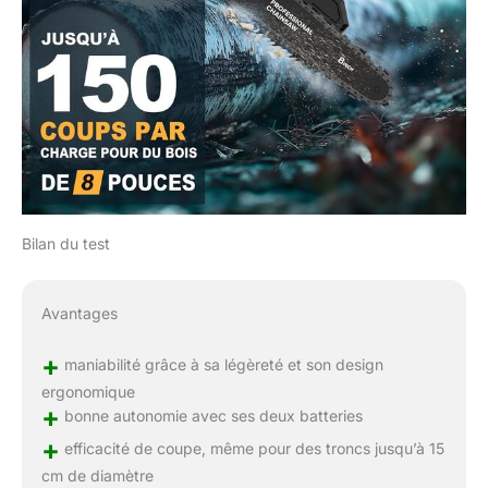
Tous】Idéal pour les
pères, les mères, les
conjoints, les amis, les
jardiniers, les amateurs
de bricolage et les
menuisiers. Offrez-leur le
cadeau de l'élagueuse,
pour la commodité et la
polyvalence!
Bilan du test
Avantages
+
maniabilité grâce à sa légèreté et son design
ergonomique
+
bonne autonomie avec ses deux batteries
+
efficacité de coupe, même pour des troncs jusqu’à 15
cm de diamètre