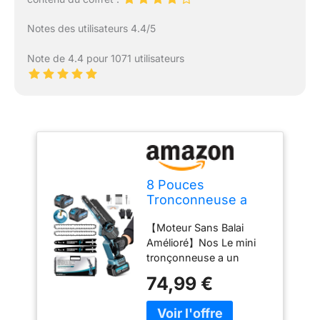
Notes des utilisateurs 4.4/5
Note de 4.4 pour 1071 utilisateurs
8 Pouces
Tronconneuse a
Batterie, Mini
【Moteur Sans Balai
Tronçonneuse
Amélioré】Nos Le mini
Électrique Sans Fil
tronçonneuse a un
Brushless à Batterie
puissant moteur sans
8000mAh, avec
74,99 €
balai à l'intérieur qui leur
Injecteur de
confèrent une puissance
Lubrifiant de la
maximale, des durées de
Chaîne pour la