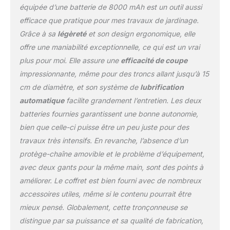
Batterie Étendue】Notre
équipée d’une batterie de 8000 mAh est un outil aussi
tronçonneuse sur
efficace que pratique pour mes travaux de jardinage.
batterie offre une
Grâce à sa
légèreté
et son design ergonomique, elle
performance durable
offre une maniabilité exceptionnelle, ce qui est un vrai
grâce à ses deux
batteries lithium-ion
plus pour moi. Elle assure une
efficacité de coupe
haute énergie de 21V
impressionnante, même pour des troncs allant jusqu’à 15
4.0Ah. Vous bénéficiez
cm de diamètre, et son système de
lubrification
ainsi d'une autonomie
automatique
facilite grandement l’entretien. Les deux
prolongée d'environ 70
minutes d'utilisation
batteries fournies garantissent une bonne autonomie,
continue. Dites adieu aux
bien que celle-ci puisse être un peu juste pour des
recharges fréquentes et
travaux très intensifs. En revanche, l’absence d’un
profitez d'une utilisation
protège-chaîne amovible et le problème d’équipement,
sans interruption! 【La
Sécurité Avant Tout】
avec deux gants pour la même main, sont des points à
Notre tronçonneuse
améliorer. Le coffret est bien fourni avec de nombreux
électrique dispose de
accessoires utiles, même si le contenu pourrait être
plusieurs fonctionnalités
mieux pensé. Globalement, cette tronçonneuse se
de sécurité. La
distingue par sa puissance et sa qualité de fabrication,
conception de sécurité