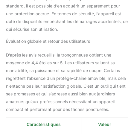
pendant son utilisation.
standard, il est possible d’en acquérir un séparément pour
De plus, elle est facile à
une protection accrue. En termes de sécurité, l’appareil est
entretenir et nécessite
doté de dispositifs empêchant les démarrages accidentels, ce
moins de coûts de
qui sécurise son utilisation.
réparation.
【Lubrification
Évaluation globale et retour des utilisateurs
Automatique de la
Chaîne】Notre
D’après les avis recueillis, la tronçonneuse obtient une
tronconneuse electrique
sans fil est équipée d'un
moyenne de 4,4 étoiles sur 5. Les utilisateurs saluent sa
système de lubrification
maniabilité, sa puissance et sa rapidité de coupe. Certains
automatique et d'un
regrettent l’absence d’un protège-chaîne amovible, mais cela
guide-chaîne, ce qui
n’entache pas leur satisfaction globale. C’est un outil qui tient
facilite grandement la
lubrification de la chaîne
ses promesses et qui s’adresse aussi bien aux jardiniers
et réduit l'usure. 【Kit
amateurs qu’aux professionnels nécessitant un appareil
Complet de
compact et performant pour des tâches ponctuelles.
Tronçonneuse】Notre
tronçonneuse sans fil est
presque prête à l'emploi
Caractéristiques
Valeur
dès la sortie de la boîte.