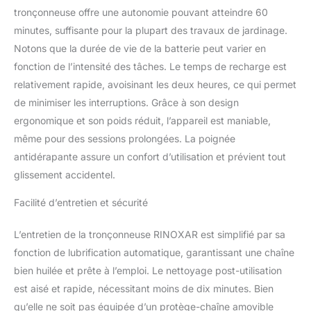
Notre tronçonneuse
tronçonneuse offre une autonomie pouvant atteindre 60
électrique dispose de
minutes, suffisante pour la plupart des travaux de jardinage.
plusieurs fonctionnalités
de sécurité. La
Notons que la durée de vie de la batterie peut varier en
conception de sécurité
fonction de l’intensité des tâches. Le temps de recharge est
double de la
relativement rapide, avoisinant les deux heures, ce qui permet
tronçonneuses
de minimiser les interruptions. Grâce à son design
comprend un verrou de
sécurité et un couvercle
ergonomique et son poids réduit, l’appareil est maniable,
de protection qui
même pour des sessions prolongées. La poignée
permettent de tendre la
antidérapante assure un confort d’utilisation et prévient tout
chaîne sans outil spécial.
glissement accidentel.
Cela facilite son
utilisation et garantit la
Facilité d’entretien et sécurité
sécurité. 【Faible Niveau
Sonore et Entretien
L’entretien de la tronçonneuse RINOXAR est simplifié par sa
Facile】Comparée aux
traditionnels à scie
fonction de lubrification automatique, garantissant une chaîne
electrique, notre mini
bien huilée et prête à l’emploi. Le nettoyage post-utilisation
tronçonneuse ne produit
est aisé et rapide, nécessitant moins de dix minutes. Bien
que la moitié du bruit des
qu’elle ne soit pas équipée d’un protège-chaîne amovible
produits similaires