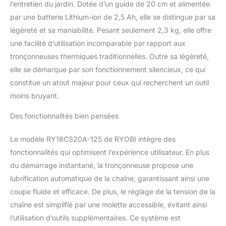
l’entretien du jardin. Dotée d’un guide de 20 cm et alimentée
de chaîne pour la
par une batterie Lithium-ion de 2,5 Ah, elle se distingue par sa
sécurité. Contenu : 1
Tronçonneuse, 1 guide
légèreté et sa maniabilité. Pesant seulement 2,3 kg, elle offre
20 cm, 1 chaîne, 1
une facilité d’utilisation incomparable par rapport aux
fourreau. Sert à couper
tronçonneuses thermiques traditionnelles. Outre sa légèreté,
du bois léger et élaguer.
elle se démarque par son fonctionnement silencieux, ce qui
Lubrification manuelle :
Système simplifié
constitue un atout majeur pour ceux qui recherchent un outil
permettant d'appliquer
moins bruyant.
l'huile directement sur la
chaîne pour un entretien
Des fonctionnalités bien pensées
facile. Livrée avec 1
batterie 18V 2,5 Ah.
Le modèle RY18CS20A-125 de RYOBI intègre des
Autonomie pour environ
fonctionnalités qui optimisent l’expérience utilisateur. En plus
33 coupes de 10 cm de
du démarrage instantané, la tronçonneuse propose une
diamètre.
lubrification automatique de la chaîne, garantissant ainsi une
coupe fluide et efficace. De plus, le réglage de la tension de la
chaîne est simplifié par une molette accessible, évitant ainsi
l’utilisation d’outils supplémentaires. Ce système est