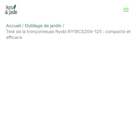
Aller
Rechercher
au
contenu
Accueil
Outillage de jardin
Test de la tronçonneuse Ryobi RY18CS20A-125 : compacte et
efficace