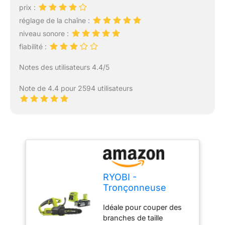
prix :
réglage de la chaîne :
niveau sonore :
fiabilité :
Notes des utilisateurs 4.4/5
Note de 4.4 pour 2594 utilisateurs
RYOBI -
Tronçonneuse
Sans Fil 18V ONE+
Idéale pour couper des
RY18CS20A-125 –
branches de taille
Guide 20 cm,