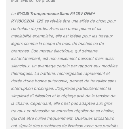
Mon avis sur ce produit
facile. Livrée avec 1
batterie 18V 2,5 Ah.
La
RYOBI Tronçonneuse Sans Fil 18V ONE+
Autonomie pour environ
RY18CS20A-125
se révèle être une alliée de choix pour
33 coupes de 10 cm de
l’entretien du jardin. Avec son poids plume et sa
diamètre.
maniabilité exemplaire, elle est idéale pour les travaux
légers comme la coupe de bois, de bûches ou de
branches. Son moteur électrique, qui démarre
instantanément, est non seulement puissant mais aussi
silencieux, un avantage certain par rapport aux modèles
thermiques. La batterie, rechargeable rapidement et
dotée d’une bonne autonomie, permet de travailler sans
interruption prolongée. J’apprécie particulièrement la
simplicité d’utilisation et le réglage aisé de la tension de
la chaîne. Cependant, elle n’est pas adaptée aux gros
travaux et nécessite un entretien régulier de sa chaîne,
qui doit être huilée fréquemment. Quelques utilisateurs
ont signalé des problèmes de livraison avec des produits