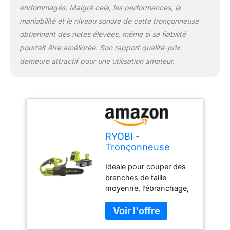
endommagés. Malgré cela, les performances, la
maniabilité et le niveau sonore de cette tronçonneuse
obtiennent des notes élevées, même si sa fiabilité
pourrait être améliorée. Son rapport qualité-prix
demeure attractif pour une utilisation amateur.
RYOBI -
Tronçonneuse
Sans Fil 18V ONE+
Idéale pour couper des
RY18CS20A-125 –
branches de taille
Guide 20 cm,
moyenne, l’ébranchage,
Batterie 2.5Ah +
le petit élagage ou
Chargeur,
couper du bois de
Lubrification Auto,
chauffage (bûches
Démarrage