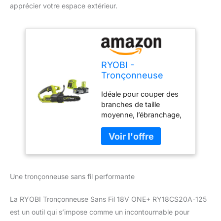
apprécier votre espace extérieur.
RYOBI -
Tronçonneuse
Sans Fil 18V ONE+
Idéale pour couper des
RY18CS20A-125 –
branches de taille
Guide 20 cm,
moyenne, l’ébranchage,
Batterie 2.5Ah +
le petit élagage ou
Chargeur,
couper du bois de
Lubrification Auto,
chauffage (bûches
Démarrage
jusqu'à 15cm). Parfaite
Instantané – Coupe
pour le camping. Design
Bois, Bûches,
Une tronçonneuse sans fil performante
compact et léger (2,8 kg
Branches, Entretien
avec batterie) pour une
Jardin
maniabilité accrue.
La RYOBI Tronçonneuse Sans Fil 18V ONE+ RY18CS20A-125
Tendeur de chaîne latéral
est un outil qui s’impose comme un incontournable pour
sans outil. Double frein