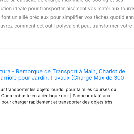
ution idéale pour transporter aisément vos matériaux lourds
font un allié précieux pour simplifier vos tâches quotidien
couvrez comment cet outil polyvalent peut transformer votre
ura - Remorque de Transport à Main, Chariot de
arriole pour Jardin, travaux (Charge Max de 300
latéraux rabattables) Version 2020, Vert foncé
ur transporter les objets lourds, pour faire les courses ou
in | Cadre robuste en acier laqué noir | Panneaux latéraux
n pour charger rapidement et transporter des objets très
rge maximale de 300 kg | Roues pneumatiques avec
 poignée en métal très robuste pour pouvoir tracter
 carriole | Mécanisme pliant intuitif pour les pans latéraux |
 un bon maintien de route sans risque d'enlisement Charger,
ter, tel semble être le credo de la carriole à main Waldbeck