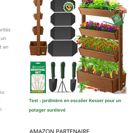
rités
 un
t en
ou
Test : jardinière en escalier Kesser pour un
s
n
potager surélevé