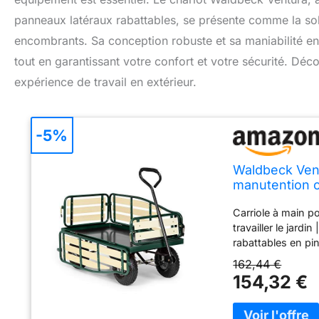
panneaux latéraux rabattables, se présente comme la sol
encombrants. Sa conception robuste et sa maniabilité en 
tout en garantissant votre confort et votre sécurité. Dé
expérience de travail en extérieur.
-5%
Waldbeck Vent
manutention c
kg, Panneaux 
Carriole à main po
travailler le jard
rabattables en pi
encombrants Cha
162,44 €
suspensions Large
154,32 €
confortablement la
Larges roues pour
décharger et profi