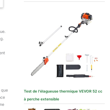
rue.
kg.
ent
n que
Test de l’élagueuse thermique VEVOR 52 cc
nce
à perche extensible
 ne