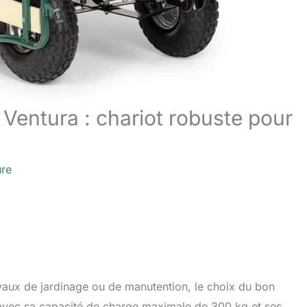
Ventura : chariot robuste pour
ure
ravaux de jardinage ou de manutention, le choix du bon
 avec sa capacité de charge maximale de 300 kg et ses