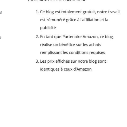
es
s,