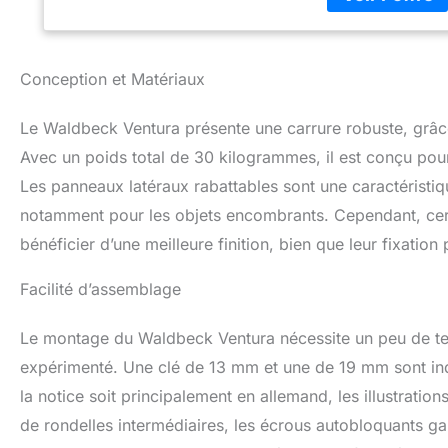
Ventura soit une a
transport d’obje
refleurir vos bosq
Conception et Matériaux
plus qu’à emporte
B et cela presque
cadre robuste laq
Le Waldbeck Ventura présente une carrure robuste, grâce 
maintenir votre ca
Avec un poids total de 30 kilogrammes, il est conçu po
souple et les larg
Les panneaux latéraux rabattables sont une caractéristiq
pans latéraux se 
carriole avec des
notamment pour les objets encombrants. Cependant, certa
servir de chaise d
bénéficier d’une meilleure finition, bien que leur fixati
Facilité d’assemblage
Le montage du Waldbeck Ventura nécessite un peu de tem
expérimenté. Une clé de 13 mm et une de 19 mm sont ind
la notice soit principalement en allemand, les illustratio
de rondelles intermédiaires, les écrous autobloquants garan