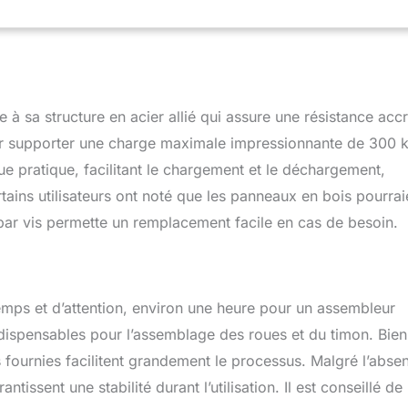
ide de jardin qui saura très vite se montrer indispensable pour le
ts lourds et/ou encombrants. Vous souhaitez monter une haie ou
uets ? Alors la Ventura est faite pour vous. Vous n’avez en effet
r tout le matériel dont vous avez besoin d’un point A à un point
 sans effort. La carriole à main Waldbeck Ventura possède un
ué noir en métal et des pans latéraux en bois de pin pour bien
à sa structure en acier allié qui assure une résistance acc
rgaison et avoir de plus fière allure dans le jardin. La poignée très
ur supporter une charge maximale impressionnante de 300 
es roues très flexibles facilitent grandement sa tractation. Les
ue pratique, facilitant le chargement et le déchargement,
laissent rabattre facilement pour pouvoir charger encore plus la
 encombrants. Un pan se laisse également rabattre pour vous
ins utilisateurs ont noté que les panneaux en bois pourrai
e jardin.
on par vis permette un remplacement facile en cas de besoin.
ps et d’attention, environ une heure pour un assembleur
ispensables pour l’assemblage des roues et du timon. Bie
ns fournies facilitent grandement le processus. Malgré l’abse
tissent une stabilité durant l’utilisation. Il est conseillé de