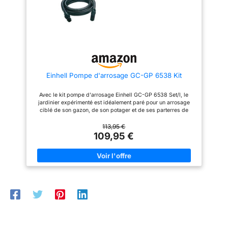
éteinte facilement et de manière
centralisée, ce qui, dans les
modèles de comparaison, n'est
souvent possible qu'en retirant
ou en branchant la fiche secteur
Trous sur la base de la pompe -
Pour une position optimale, la
pompe peut être montée de
manière permanente sur site en
Einhell Pompe d'arrosage GC-GP 6538 Kit
perçant des trous dans la base
de la pompe Caractéristiques
techniques - consommation 650
Avec le kit pompe d'arrosage Einhell GC-GP 6538 Set/I, le
W, débit max. 3800 l/h, hauteur
jardinier expérimenté est idéalement paré pour un arrosage
de refoulement 36 m, pression
ciblé de son gazon, de son potager et de ses parterres de
de refoulement 3,6 bar, hauteur
fleurs La pompe a une puissance de 650 W pour un débit
d'aspiration max. 8 m, raccord
pouvant aller jusqu’à 3 800 litres par heure. La pression de
113,95 €
d'aspiration 33,3 mm (1") ET,
refoulement est alors de 3,6 bar et la hauteur d’aspiration
109,95 €
raccord de pression 33,3 mm
maximale de 8 m, la hauteur de refoulement maximale pouvant
(1") ET
même atteindre 36 m Avec son interrupteur marche/arrêt, la
pompe d'arrosage est instantanément opérationnelle. Grâce à
sa poignée de transport très pratique, la pompe d'arrosage
peut être déplacée facilement Le bouchon de remplissage
permet de remplir la pompe séparément pour sa première
utilisation après une interruption prolongée, et le bouchon de
purge assure sa vidange en vue d’un stockage sans risque de
gel Le kit comprend un tuyau d’aspiration de 4 m et un tuyau
d’arrosage de 20 m qui offre à l’utilisateur une grande
flexibilité et lui permet d’atteindre tous les coins et recoins du
jardin. L’appareil comprend aussi de série un pistolet