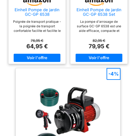
Einhell Pompe de jardin
Einhell Pompe de jardin
GC-GP 6538
GC-GP 6538 Set
Poignée de transport pratique -
La pompe d'arrosage de
la poignée de transport
surface GC-GP 6538 est une
confortable facilite et facilite le
aide efficace, compacte et
transport de la pompe de jardin
fiable qui offre de précieux
vers n'importe quel lieu
services à tous les passionnés
76,95 €
82,95 €
d'utilisation Vis de vidange
de jardinnage qui souhaitent
64,95 €
79,95 €
d'eau intégrée - Grâce à la vis
arroser leur jardin grâce à la
de vidange d'eau intégrée dans
récupération des eaux de pluie
le récipient, l'eau résiduelle
Puissance - Grâce à son moteur
dans la pompe d'arrosage peut
de 650W, cette pompe offre un
être facilement évacuée, ce qui
débit de jusqu'à 3800L par
rend la pompe d'arrosage
heure Son bouchon de
-4%
résistante à l'hiver Ouverture de
remplissage permet un
remplissage d'eau séparée - La
démarrage simple et rapide,
mise en service de la pompe
tandis que le bouchon de purge
d'arrosage est très facile grâce
offre la possibilité d'éliminer
à l'ouverture de remplissage
facilement l'eau résiduelle La
d'eau séparée Protection contre
GC-GP 6538 possède
les surcharges thermiques - La
également une poignée de
protection contre les surcharges
transport Elle est livrée avec un
thermiques empêche la
tuyau d'aspiration de 7m
surchauffe du moteur lorsque
les performances de
fonctionnement sont élevées
Interrupteur marche/arrêt - la
pompe peut être allumée ou